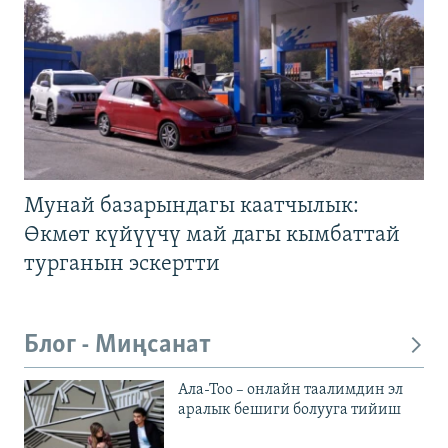
Мунай базарындагы каатчылык:
Өкмөт күйүүчү май дагы кымбаттай
турганын эскертти
Блог - Миңсанат
Ала-Тоо – онлайн таалимдин эл
аралык бешиги болууга тийиш