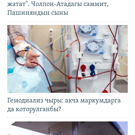
жатат". Чолпон-Атадагы саммит,
Пашиняндын сыны
Гемодиализ чыры: акча маркумдарга
да которулганбы?