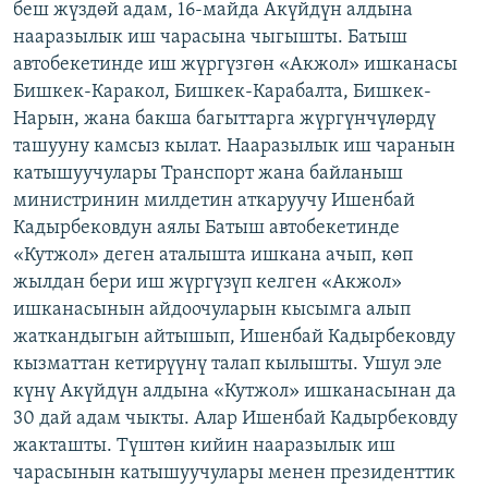
беш жүздөй адам, 16-майда Акүйдүн алдына
ОНЛАЙН ШЕРИНЕ
ЭЖЕ-СИҢДИЛЕР
нааразылык иш чарасына чыгышты. Батыш
АЗАТТЫК+
автобекетинде иш жүргүзгөн «Акжол» ишканасы
Бишкек-Каракол, Бишкек-Карабалта, Бишкек-
ЫҢГАЙСЫЗ СУРООЛОР
Нарын, жана бакша багыттарга жүргүнчүлөрдү
ташууну камсыз кылат. Нааразылык иш чаранын
ЭЕ/АРнун бардык сайттары
катышуучулары Транспорт жана байланыш
министринин милдетин аткаруучу Ишенбай
Кадырбековдун аялы Батыш автобекетинде
«Кутжол» деген аталышта ишкана ачып, көп
жылдан бери иш жүргүзүп келген «Акжол»
ишканасынын айдоочуларын кысымга алып
жаткандыгын айтышып, Ишенбай Кадырбековду
кызматтан кетирүүнү талап кылышты. Ушул эле
күнү Акүйдүн алдына «Кутжол» ишканасынан да
30 дай адам чыкты. Алар Ишенбай Кадырбековду
жакташты. Түштөн кийин нааразылык иш
чарасынын катышуучулары менен президенттик