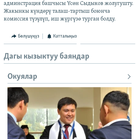
админстрация башчысы Үсөн Сыдыков жолугушту.
Жакынкы күндөрү талаш-тартыш боюнча
комиссия түзүлүп, иш жүргүзө турган болду.
Бөлүшүңүз
Катталыңыз
Дагы кызыктуу баяндар
Окуялар