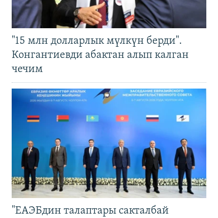
"15 млн долларлык мүлкүн берди".
Конгантиевди абактан алып калган
чечим
"ЕАЭБдин талаптары сакталбай