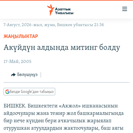
Линктер
Мазмунга
өтүңүз
7-Август, 2026-жыл, жума, Бишкек убактысы 21:34
Навигацияга
ЖАҢЫЛЫКТАР
өтүңүз
ЖАҢЫЛЫКТАР
КЫРГЫЗСТАН
Издөөгө
Акүйдүн алдында митинг болду
салыңыз
ДҮЙНӨ
КЫРГЫЗСТАН
17-Май, 2005
УКРАИНА
САЯСАТ
ДҮЙНӨ
АТАЙЫН ИЛИКТӨӨ
ЭКОНОМИКА
БОРБОР АЗИЯ
Бөлүшүңүз
ТВ ПРОГРАММАЛАР
МАДАНИЯТ
Бизди Google'дан табыңыз
ПОДКАСТ
БҮГҮН АЗАТТЫКТА
БИШКЕК. Бишкектеги «Акжол» ишканасынын
ӨЗГӨЧӨ ПИКИР
ЭКСПЕРТТЕР ТАЛДАЙТ
айдоочулары жана темир жол башкармалыгында
БИЗ ЖАНА ДҮЙНӨ
бир нече күндөн бери ачкачылык жарыялап
Русский
отурушкан атуулдардын жактоочулары, баш аягы
ДАНИСТЕ