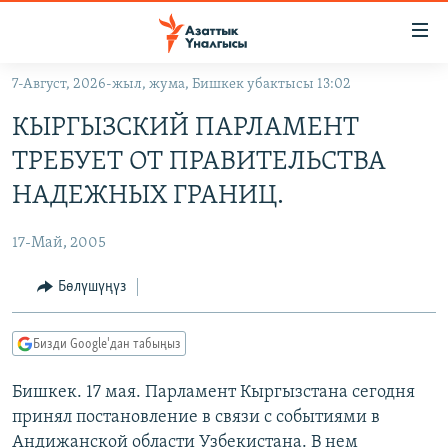
Линктер
Мазмунга
өтүңүз
7-Август, 2026-жыл, жума, Бишкек убактысы 13:02
Навигацияга
ЖАҢЫЛЫКТАР
өтүңүз
КЫРГЫЗСКИЙ ПАРЛАМЕНТ
КЫРГЫЗСТАН
Издөөгө
ТРЕБУЕТ ОТ ПРАВИТЕЛЬСТВА
салыңыз
ДҮЙНӨ
КЫРГЫЗСТАН
НАДЕЖНЫХ ГРАНИЦ.
УКРАИНА
САЯСАТ
ДҮЙНӨ
17-Май, 2005
АТАЙЫН ИЛИКТӨӨ
ЭКОНОМИКА
БОРБОР АЗИЯ
ТВ ПРОГРАММАЛАР
Бөлүшүңүз
МАДАНИЯТ
ПОДКАСТ
БҮГҮН АЗАТТЫКТА
Бизди Google'дан табыңыз
ӨЗГӨЧӨ ПИКИР
ЭКСПЕРТТЕР ТАЛДАЙТ
Бишкек. 17 мая. Парламент Кыргызстана сегодня
БИЗ ЖАНА ДҮЙНӨ
Русский
принял постановление в связи с событиями в
ДАНИСТЕ
Андижанской области Узбекистана. В нем