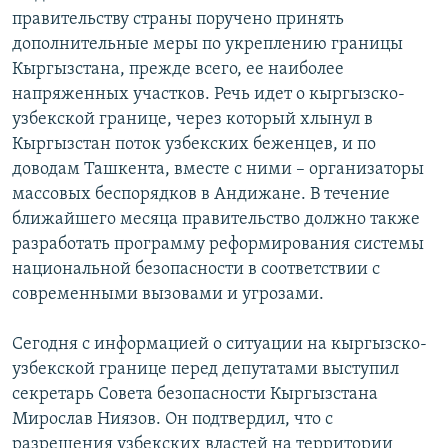
ОНЛАЙН ШЕРИНЕ
правительству страны поручено принять
ЭЖЕ-СИҢДИЛЕР
дополнительные меры по укреплению границы
АЗАТТЫК+
Кыргызстана, прежде всего, ее наиболее
ЫҢГАЙСЫЗ СУРООЛОР
напряженных участков. Речь идет о кыргызско-
узбекской границе, через который хлынул в
Кыргызстан поток узбекских беженцев, и по
ЭЕ/АРнун бардык сайттары
доводам Ташкента, вместе с ними – организаторы
массовых беспорядков в Андижане. В течение
ближайшего месяца правительство должно также
разработать программу реформирования системы
национальной безопасности в соответствии с
современными вызовами и угрозами.
Сегодня с информацией о ситуации на кыргызско-
узбекской границе перед депутатами выступил
секретарь Совета безопасности Кыргызстана
Мирослав Ниязов. Он подтвердил, что с
разрешения узбекских властей на территории