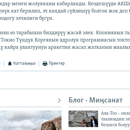
мдар менен жолукканы кабарланды. Кездешүүдө АКШ
үнүк кат берилип, эч кандай сүйлөшүү болгон жок деп
догу элчилиги бүгүн.
нян өз тарабынан билдирүү жасай элек. Япониянын 
Токио Түндүк Кореянын ядролук программасын токто
ү кайра улантуунун аракетин жасап жатканын маалы
з
Катталыңыз
Принтер
Блог - Миңсанат
Ала-Тоо – онл
таалимдин эл
бешиги болуу