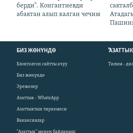
берди". Конгантиевди
сакталб
абактан алып калган чечим
Атадаг
Пашин
БИЗ ЖӨНҮНДӨ
"АЗАТТЫ
Блоктолгон сайтты ачуу
Тилим - ди
Биз жөнүндө
Русский
Эрежелер
Азаттык - WhatsApp
ОНЛАЙН ШЕРИНЕ
Азаттыктын тиркемеси
Вакансиялар
"Азаттык" менен байланыш