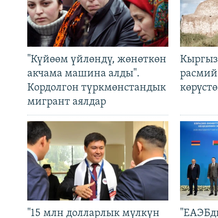
"Күйөөм үйлөндү, жөнөткөн
Кыргыз
акчама машина алды".
расмий
Кордолгон түркмөнстандык
көрүст
мигрант аялдар
"15 млн долларлык мүлкүн
"ЕАЭБд