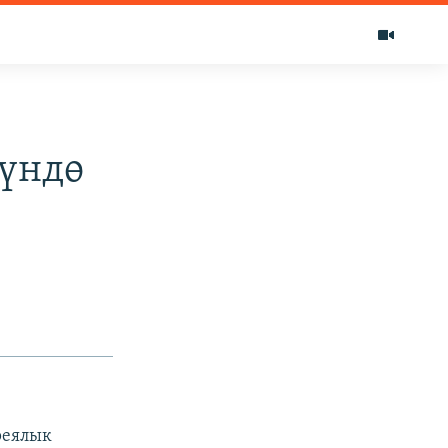
үндө
реялык