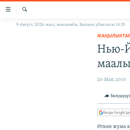
Линктер
Мазмунга
өтүңүз
Издөө
9-Август, 2026-жыл, жекшемби, Бишкек убактысы 14:33
ЖАҢЫЛЫКТАР
Навигацияга
өтүңүз
ЖАҢЫЛЫКТА
КЫРГЫЗСТАН
Издөөгө
Нью-Й
ДҮЙНӨ
КЫРГЫЗСТАН
салыңыз
УКРАИНА
САЯСАТ
ДҮЙНӨ
маалы
АТАЙЫН ИЛИКТӨӨ
ЭКОНОМИКА
БОРБОР АЗИЯ
ТВ ПРОГРАММАЛАР
МАДАНИЯТ
20-Май, 2005
ПОДКАСТ
БҮГҮН АЗАТТЫКТА
Бөлүшүңү
ӨЗГӨЧӨ ПИКИР
ЭКСПЕРТТЕР ТАЛДАЙТ
БИЗ ЖАНА ДҮЙНӨ
Бизди Google'д
ДАНИСТЕ
Өткөн жума 