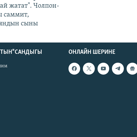
ай жатат". Чолпон-
ы саммит,
яндын сыны
КТЫН" САНДЫГЫ
ОНЛАЙН ШЕРИНЕ
лим