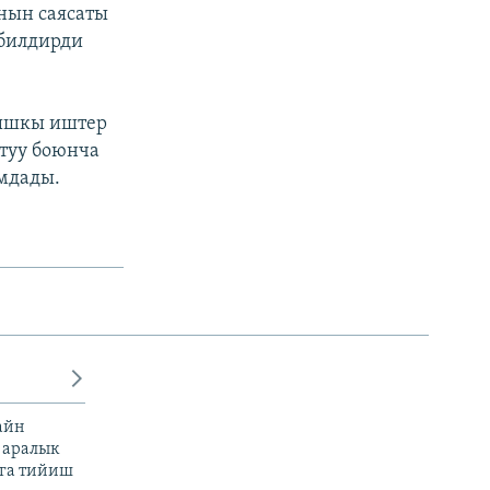
нын саясаты
 билдирди
тышкы иштер
туу боюнча
мдады.
айн
 аралык
га тийиш