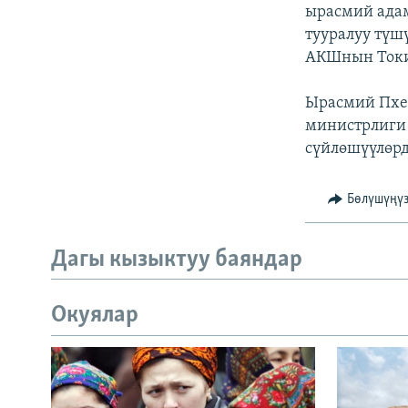
ЭЖЕ-СИҢДИЛЕР
ырасмий ада
тууралуу түш
АЗАТТЫК+
АКШнын Токио
ЫҢГАЙСЫЗ СУРООЛОР
Ырасмий Пхе
министрлиги 
сүйлөшүүлөрд
Бөлүшүңү
Дагы кызыктуу баяндар
Окуялар