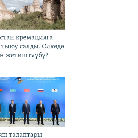
стан кремацияга
 тыюу салды. Өлкөдө
өн жетиштүүбү?
ин талаптары