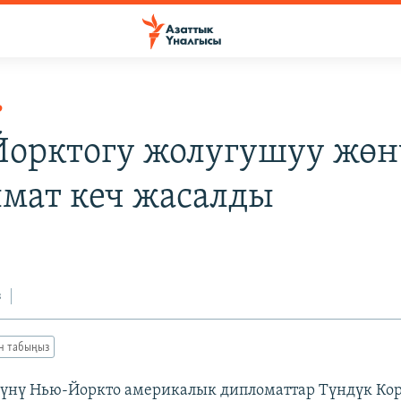
Р
орктогу жолугушуу жөн
мат кеч жасалды
з
ан табыңыз
күнү Нью-Йоркто америкалык дипломаттар Түндүк Ко