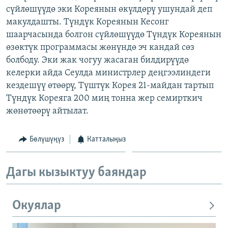
сүйлөшүүдө эки Кореянын өкүлдөрү ушундай деп
ОНЛАЙН ШЕРИНЕ
ЭЖЕ-СИҢДИЛЕР
макулдашты. Түндүк Кореянын Кесонг
АЗАТТЫК+
шаарчасында болгон сүйлөшүүдө Түндүк Кореянын
ЫҢГАЙСЫЗ СУРООЛОР
өзөктүк программасы жөнүндө эч кандай сөз
болбоду. Эки жак чогуу жасаган билдирүүдө
келерки айда Сеулда министрлер деңгээлиндеги
ЭЕ/АРнун бардык сайттары
кездешүү өтөөрү, Түштүк Корея 21-майдан тартып
Түндүк Кореяга 200 миң тонна жер семирткич
жөнөтөөрү айтылат.
Бөлүшүңүз
Катталыңыз
Дагы кызыктуу баяндар
Окуялар