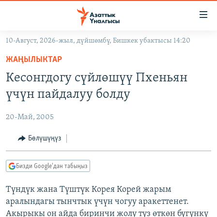
Линктер
Мазмунга
өтүңүз
10-Август, 2026-жыл, дүйшөмбү, Бишкек убактысы 14:20
Навигацияга
ЖАҢЫЛЫКТАР
өтүңүз
ЖАҢЫЛЫКТАР
КЫРГЫЗСТАН
Издөөгө
Кесонгдогу сүйлөшүү Пхеньян
салыңыз
ДҮЙНӨ
КЫРГЫЗСТАН
үчүн пайдалуу болду
УКРАИНА
САЯСАТ
ДҮЙНӨ
20-Май, 2005
АТАЙЫН ИЛИКТӨӨ
ЭКОНОМИКА
БОРБОР АЗИЯ
ТВ ПРОГРАММАЛАР
Бөлүшүңүз
МАДАНИЯТ
ПОДКАСТ
БҮГҮН АЗАТТЫКТА
Бизди Google'дан табыңыз
ӨЗГӨЧӨ ПИКИР
ЭКСПЕРТТЕР ТАЛДАЙТ
Түндүк жана Түштүк Корея Корей жарым
БИЗ ЖАНА ДҮЙНӨ
Русский
аралындагы тынчтык үчүн чогуу аракеттенет.
ДАНИСТЕ
Акырыкы он айда биринчи жолу түз өткөн бүгүнкү