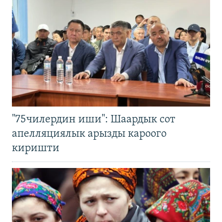
"75чилердин иши": Шаардык сот
апелляциялык арызды кароого
киришти