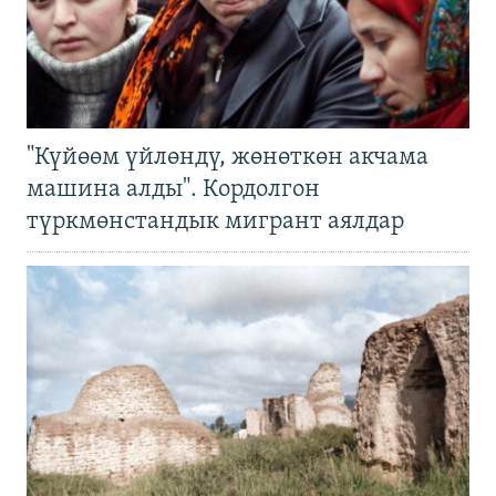
"Күйөөм үйлөндү, жөнөткөн акчама
машина алды". Кордолгон
түркмөнстандык мигрант аялдар