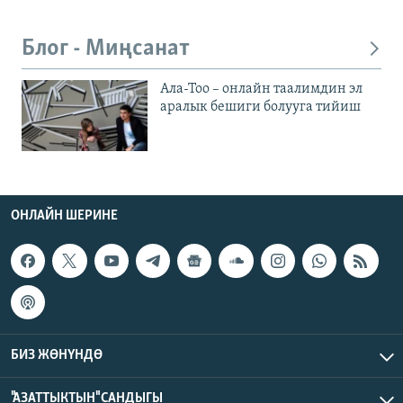
Блог - Миңсанат
Ала-Тоо – онлайн таалимдин эл
аралык бешиги болууга тийиш
ОНЛАЙН ШЕРИНЕ
БИЗ ЖӨНҮНДӨ
"АЗАТТЫКТЫН" САНДЫГЫ