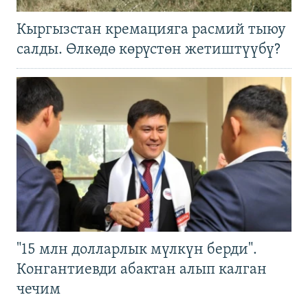
Кыргызстан кремацияга расмий тыюу
салды. Өлкөдө көрүстөн жетиштүүбү?
"15 млн долларлык мүлкүн берди".
Конгантиевди абактан алып калган
чечим