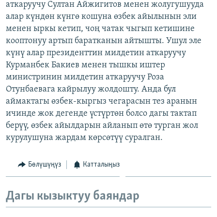
аткаруучу Султан Айжигитов менен жолугушууда
ОНЛАЙН ШЕРИНЕ
ЭЖЕ-СИҢДИЛЕР
алар күндөн күнгө кошуна өзбек айылынын эли
АЗАТТЫК+
менен ыркы кетип, чоң чатак чыгып кетишине
кооптонуу артып баратканын айтышты. Ушул эле
ЫҢГАЙСЫЗ СУРООЛОР
күнү алар президенттин милдетин аткаруучу
Курманбек Бакиев менен тышкы иштер
ЭЕ/АРнун бардык сайттары
министринин милдетин аткаруучу Роза
Отунбаевага кайрылуу жолдошту. Анда бул
аймактагы өзбек-кыргыз чегарасын тез аранын
ичинде жок дегенде үстүртөн болсо дагы тактап
берүү, өзбек айылдарын айланып өтө турган жол
курулушуна жардам көрсөтүү суралган.
Бөлүшүңүз
Катталыңыз
Дагы кызыктуу баяндар