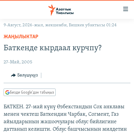
Линктер
Мазмунга
өтүңүз
9-Август, 2026-жыл, жекшемби, Бишкек убактысы 01:24
Навигацияга
ЖАҢЫЛЫКТАР
өтүңүз
ЖАҢЫЛЫКТАР
КЫРГЫЗСТАН
Издөөгө
Баткенде кырдаал курчпу?
салыңыз
ДҮЙНӨ
КЫРГЫЗСТАН
27-Май, 2005
УКРАИНА
САЯСАТ
ДҮЙНӨ
АТАЙЫН ИЛИКТӨӨ
ЭКОНОМИКА
БОРБОР АЗИЯ
Бөлүшүңүз
ТВ ПРОГРАММАЛАР
МАДАНИЯТ
Бизди Google'дан табыңыз
ПОДКАСТ
БҮГҮН АЗАТТЫКТА
БАТКЕН. 27-май күнү Өзбекстандын Сох анклавы
ӨЗГӨЧӨ ПИКИР
ЭКСПЕРТТЕР ТАЛДАЙТ
менен чектеш Баткендин Чарбак, Согмент, Газ
БИЗ ЖАНА ДҮЙНӨ
айылдарынын жашоочулары облус бийлигине
Русский
даттанып келишти. Облус башчысынын милдетин
ДАНИСТЕ