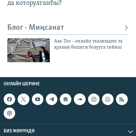
да которулганбы?
Блог - Миңсанат
Ала-Тоо – онлайн таалимдин эл
аралык бешиги болууга тийиш
ОНЛАЙН ШЕРИНЕ
БИЗ ЖӨНҮНДӨ