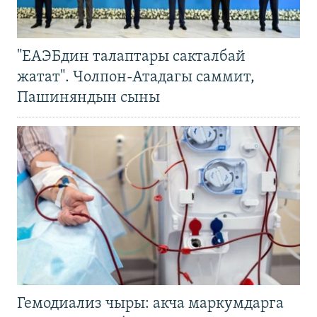
"ЕАЭБдин талаптары сакталбай
жатат". Чолпон-Атадагы саммит,
Пашиняндын сыны
Гемодиализ чыры: акча маркумдарга