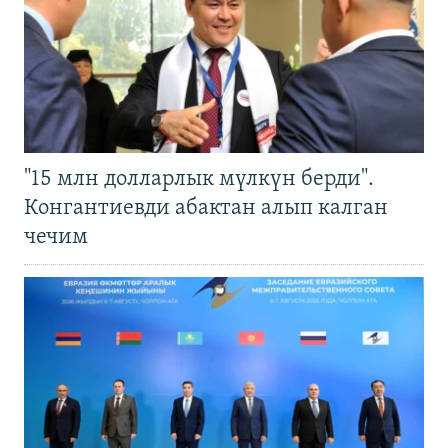
"15 млн долларлык мүлкүн берди".
Конгантиевди абактан алып калган
чечим