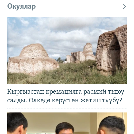
Окуялар
Кыргызстан кремацияга расмий тыюу
салды. Өлкөдө көрүстөн жетиштүүбү?