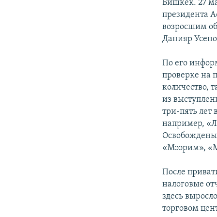
ЭЖЕ-СИҢДИЛЕР
Бишкек. 27 м
президента Ас
АЗАТТЫК+
возросшим об
ЫҢГАЙСЫЗ СУРООЛОР
Данияр Усено
По его инфор
проверке на п
количество, т
из выступлен
три-пять лет
например, «Л
Освобождены 
«Мээрим», «
После приват
налоговые отч
здесь выросло
торговом цент