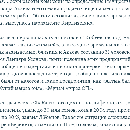
ая. Сроки работы комиссии по определению имущества
кара Акаева и его семьи продлены еще на месяц в свя
ъемом работ. Об этом сегодня заявил и.о.вице-премь
в, выступая в парламенте Кыргызстана.
мации, первоначальный список из 42 объектов, подл
редмет связи с «семьей», в последнее время вырос за ст
ак называемых, близких к Акаеву составило 31 человек
ия Данияра Усенова, почти половина этих предприятий
 вообще не подвергались никакой проверке. Некоторые 
ав радио» в последние три года вообще не платило нал
были от налогов и такие предприятия, как «Алтын ба
Мунай мырза ойл», «Мунай мырза ОП».
изации «семьей» Кантского цементно-шиферного заво
исления упали до 30 млн.сомов, хотя в 2004 году прои
 на 30 %, заявил Д.Усенов. Такая же ситуация сложилас
ре «Берекет», отметил он. По его словам, комиссия в 