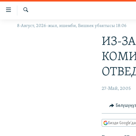
Линктер
Мазмунга
өтүңүз
Издөө
8-Август, 2026-жыл, ишемби, Бишкек убактысы 18:06
ЖАҢЫЛЫКТАР
Навигацияга
өтүңүз
КЫРГЫЗСТАН
ИЗ-З
Издөөгө
ДҮЙНӨ
КЫРГЫЗСТАН
салыңыз
КОМИ
УКРАИНА
САЯСАТ
ДҮЙНӨ
ОТВЕ
АТАЙЫН ИЛИКТӨӨ
ЭКОНОМИКА
БОРБОР АЗИЯ
ТВ ПРОГРАММАЛАР
МАДАНИЯТ
27-Май, 2005
ПОДКАСТ
БҮГҮН АЗАТТЫКТА
ӨЗГӨЧӨ ПИКИР
ЭКСПЕРТТЕР ТАЛДАЙТ
Бөлүшүңү
БИЗ ЖАНА ДҮЙНӨ
Бизди Google'д
ДАНИСТЕ