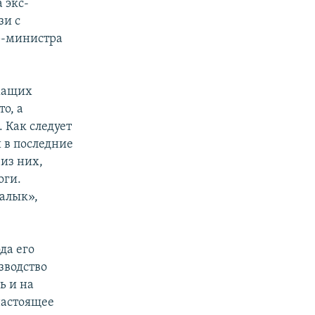
 экс-
зи с
ер-министра
ежащих
о, а
. Как следует
 в последние
из них,
оги.
лалык»,
да его
зводство
ь и на
настоящее