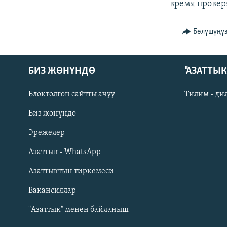
время провер
Бөлүшүңү
БИЗ ЖӨНҮНДӨ
"АЗАТТЫ
Блоктолгон сайтты ачуу
Тилим - ди
Биз жөнүндө
Русский
Эрежелер
Азаттык - WhatsApp
ОНЛАЙН ШЕРИНЕ
Азаттыктын тиркемеси
Вакансиялар
"Азаттык" менен байланыш
ЭЕ/АРнун бардык сайттары