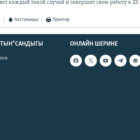
яет каждый такой случай и завершит свою работу к 25
з
Катталыңыз
Принтер
КТЫН" САНДЫГЫ
ОНЛАЙН ШЕРИНЕ
лим