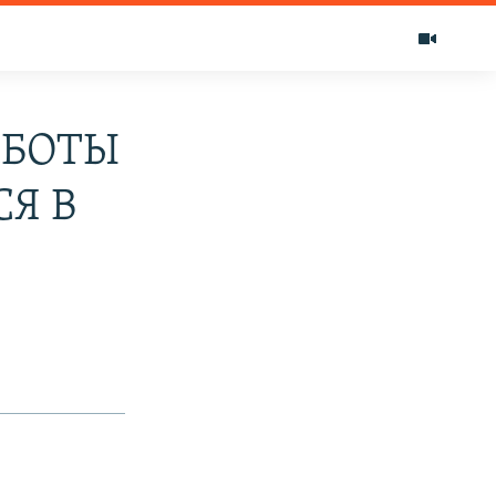
АБОТЫ
Я В