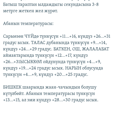
Батыш тараптан ылдамдыгы секундасына 3-8
ОНЛАЙН ШЕРИНЕ
ЭЖЕ-СИҢДИЛЕР
метрге жеткен жел жүрөт.
АЗАТТЫК+
ЫҢГАЙСЫЗ СУРООЛОР
Абанын температурасы:
Сарыөзөн ЧҮЙдө түнкүсүн +11...+16, күндүз +26...+31
ЭЕ/АРнун бардык сайттары
градус ысык. ТАЛАС дубанында түнкүсүн +9...+14,
күндүз +24...+29 градус. БАТКЕН, ОШ, ЖАЛАЛАБАТ
аймактарында түнкүсүн +12...+17, күндүз
+26...+31ЫСЫККӨЛ ойдунунда түнкүсүн +4...+9,
күндүз +19...+24 градус ысык. НАРЫН облусунда
түнкүсүн +4...+9, күндүз +20...+25 градус.
БИШКЕК шаарында жаан-чачындын болушу
күтүлбөйт. Абанын температурасы түнкүсүн
+13...+15, ал эми күндүз +28...+30 градус ысык.