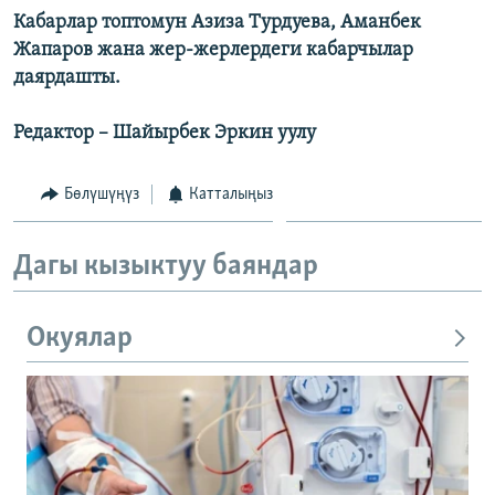
Кабарлар топтомун Азиза Турдуева, Аманбек
Жапаров жана жер-жерлердеги кабарчылар
даярдашты.
Редактор – Шайырбек Эркин уулу
Бөлүшүңүз
Катталыңыз
Дагы кызыктуу баяндар
Окуялар