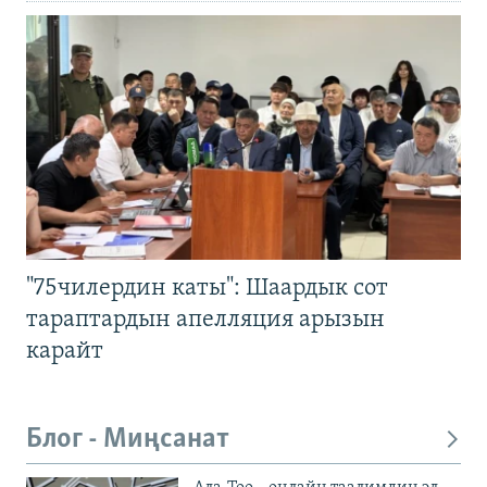
"75чилердин каты": Шаардык сот
тараптардын апелляция арызын
карайт
Блог - Миңсанат