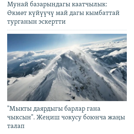
Мунай базарындагы каатчылык:
Өкмөт күйүүчү май дагы кымбаттай
турганын эскертти
"Мыкты даярдыгы барлар гана
чыксын". Жеңиш чокусу боюнча жаңы
талап