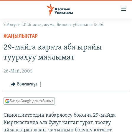
Линктер
Мазмунга
өтүңүз
7-Август, 2026-жыл, жума, Бишкек убактысы 15:46
Навигацияга
ЖАҢЫЛЫКТАР
өтүңүз
ЖАҢЫЛЫКТАР
КЫРГЫЗСТАН
Издөөгө
29-майга карата аба ырайы
салыңыз
ДҮЙНӨ
КЫРГЫЗСТАН
тууралуу маалымат
УКРАИНА
САЯСАТ
ДҮЙНӨ
28-Май, 2005
АТАЙЫН ИЛИКТӨӨ
ЭКОНОМИКА
БОРБОР АЗИЯ
ТВ ПРОГРАММАЛАР
Бөлүшүңүз
МАДАНИЯТ
ПОДКАСТ
БҮГҮН АЗАТТЫКТА
Бизди Google'дан табыңыз
ӨЗГӨЧӨ ПИКИР
ЭКСПЕРТТЕР ТАЛДАЙТ
Синоптиктердин кабарлоосу боюнча 29-майда
БИЗ ЖАНА ДҮЙНӨ
Русский
Кыргызстанда ала булут каптап турат, тоолуу
ДАНИСТЕ
аймактарда жаан-чачындын болушу күтүлөт.