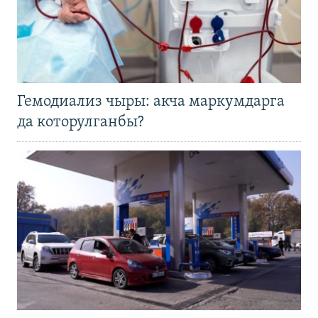
Гемодиализ чыры: акча маркумдарга
да которулганбы?