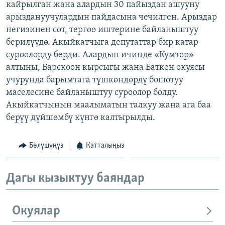
кайрылган жана алардын 30 пайыздан ашууну
ОНЛАЙН ШЕРИНЕ
ЭЖЕ-СИҢДИЛЕР
арыздануучулардын пайдасына чечилген. Арыздар
АЗАТТЫК+
негизинен сот, тергөө иштерине байланыштуу
берилүүдө. Акыйкатчыга депутаттар бир катар
ЫҢГАЙСЫЗ СУРООЛОР
суроолорду берди. Алардын ичинде «Кумтөр»
алтыны, Барскоон кырсыгы жана Баткен окуясы
ЭЕ/АРнун бардык сайттары
учурунда барымтага түшкөндөрдү бошотуу
маселесине байланыштуу суроолор болду.
Акыйкатчынын маалыматын талкуу жана ага баа
берүү дүйшөмбү күнгө калтырылды.
Бөлүшүңүз
Катталыңыз
Дагы кызыктуу баяндар
Окуялар