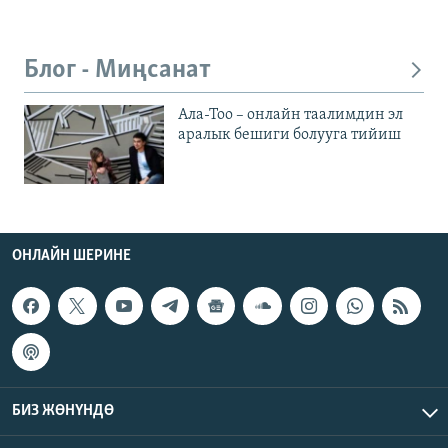
Блог - Миңсанат
Ала-Тоо – онлайн таалимдин эл
аралык бешиги болууга тийиш
ОНЛАЙН ШЕРИНЕ
БИЗ ЖӨНҮНДӨ