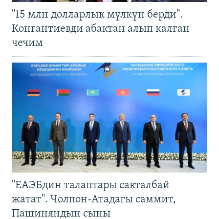
"15 млн долларлык мүлкүн берди".
Конгантиевди абактан алып калган
чечим
"ЕАЭБдин талаптары сакталбай
жатат". Чолпон-Атадагы саммит,
Пашиняндын сыны