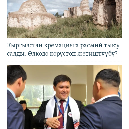
Кыргызстан кремацияга расмий тыюу
салды. Өлкөдө көрүстөн жетиштүүбү?