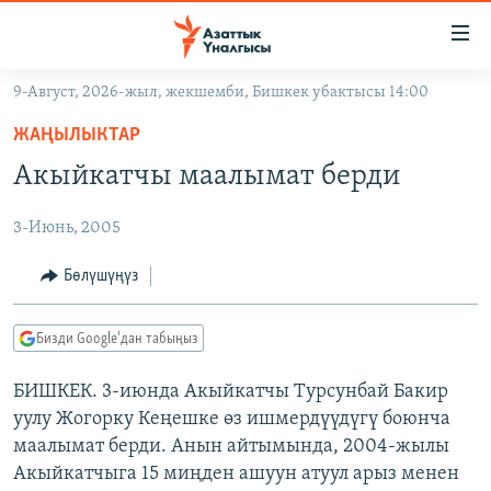
Линктер
Мазмунга
өтүңүз
9-Август, 2026-жыл, жекшемби, Бишкек убактысы 14:00
Навигацияга
ЖАҢЫЛЫКТАР
өтүңүз
ЖАҢЫЛЫКТАР
КЫРГЫЗСТАН
Издөөгө
Акыйкатчы маалымат берди
салыңыз
ДҮЙНӨ
КЫРГЫЗСТАН
3-Июнь, 2005
УКРАИНА
САЯСАТ
ДҮЙНӨ
АТАЙЫН ИЛИКТӨӨ
ЭКОНОМИКА
БОРБОР АЗИЯ
Бөлүшүңүз
ТВ ПРОГРАММАЛАР
МАДАНИЯТ
Бизди Google'дан табыңыз
ПОДКАСТ
БҮГҮН АЗАТТЫКТА
БИШКЕК. 3-июнда Акыйкатчы Турсунбай Бакир
ӨЗГӨЧӨ ПИКИР
ЭКСПЕРТТЕР ТАЛДАЙТ
уулу Жогорку Кеңешке өз ишмердүүдүгү боюнча
БИЗ ЖАНА ДҮЙНӨ
маалымат берди. Анын айтымында, 2004-жылы
Русский
Акыйкатчыга 15 миңден ашуун атуул арыз менен
ДАНИСТЕ