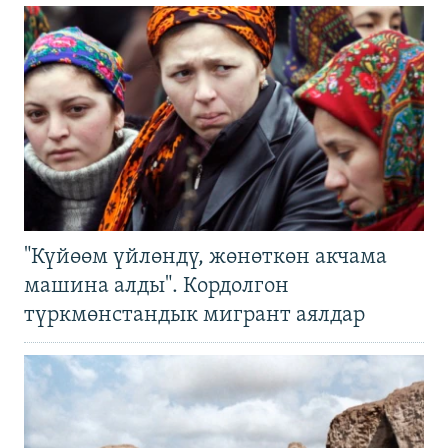
"Күйөөм үйлөндү, жөнөткөн акчама
машина алды". Кордолгон
түркмөнстандык мигрант аялдар