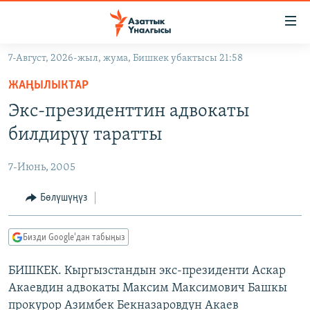
Линктер
Мазмунга
өтүңүз
7-Август, 2026-жыл, жума, Бишкек убактысы 21:58
Навигацияга
ЖАҢЫЛЫКТАР
өтүңүз
ЖАҢЫЛЫКТАР
КЫРГЫЗСТАН
Издөөгө
Экс-президенттин адвокаты
салыңыз
ДҮЙНӨ
КЫРГЫЗСТАН
билдирүү таратты
УКРАИНА
САЯСАТ
ДҮЙНӨ
7-Июнь, 2005
АТАЙЫН ИЛИКТӨӨ
ЭКОНОМИКА
БОРБОР АЗИЯ
ТВ ПРОГРАММАЛАР
Бөлүшүңүз
МАДАНИЯТ
ПОДКАСТ
БҮГҮН АЗАТТЫКТА
Бизди Google'дан табыңыз
ӨЗГӨЧӨ ПИКИР
ЭКСПЕРТТЕР ТАЛДАЙТ
БИШКЕК. Кыргызстандын экс-президенти Аскар
БИЗ ЖАНА ДҮЙНӨ
Русский
Акаевдин адвокаты Максим Максимович Башкы
ДАНИСТЕ
прокурор Азимбек Бекназаровдун Акаев