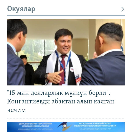
Окуялар
"15 млн долларлык мүлкүн берди".
Конгантиевди абактан алып калган
чечим