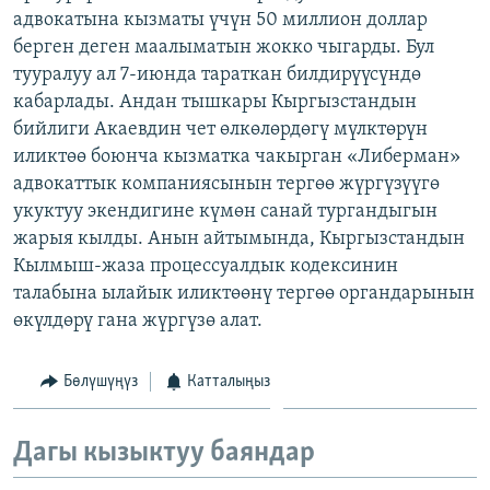
адвокатына кызматы үчүн 50 миллион доллар
ОНЛАЙН ШЕРИНЕ
ЭЖЕ-СИҢДИЛЕР
берген деген маалыматын жокко чыгарды. Бул
АЗАТТЫК+
тууралуу ал 7-июнда тараткан билдирүүсүндө
ЫҢГАЙСЫЗ СУРООЛОР
кабарлады. Андан тышкары Кыргызстандын
бийлиги Акаевдин чет өлкөлөрдөгү мүлктөрүн
иликтөө боюнча кызматка чакырган «Либерман»
ЭЕ/АРнун бардык сайттары
адвокаттык компаниясынын тергөө жүргүзүүгө
укуктуу экендигине күмөн санай тургандыгын
жарыя кылды. Анын айтымында, Кыргызстандын
Кылмыш-жаза процессуалдык кодексинин
талабына ылайык иликтөөнү тергөө органдарынын
өкүлдөрү гана жүргүзө алат.
Бөлүшүңүз
Катталыңыз
Дагы кызыктуу баяндар