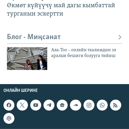
Өкмөт күйүүчү май дагы кымбаттай
турганын эскертти
Блог - Миңсанат
Ала-Тоо – онлайн таалимдин эл
аралык бешиги болууга тийиш
ОНЛАЙН ШЕРИНЕ