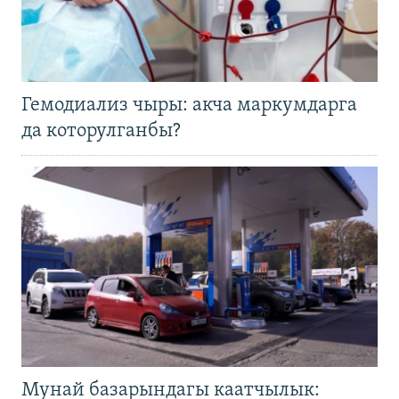
Гемодиализ чыры: акча маркумдарга
да которулганбы?
Мунай базарындагы каатчылык: