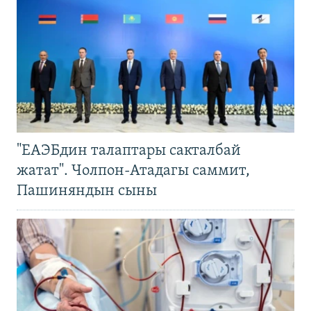
"ЕАЭБдин талаптары сакталбай
жатат". Чолпон-Атадагы саммит,
Пашиняндын сыны