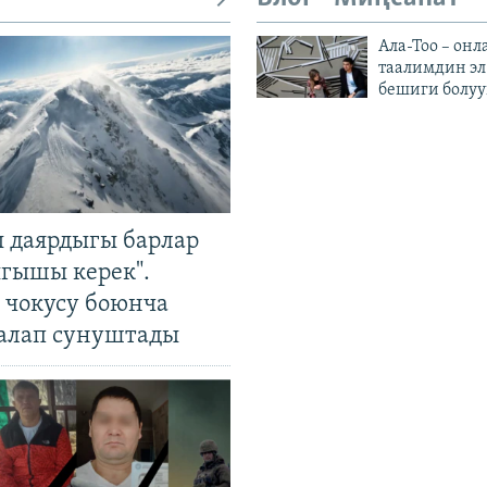
Ала-Тоо – онл
таалимдин эл
бешиги болуу
 даярдыгы барлар
ыгышы керек".
чокусу боюнча
алап сунуштады