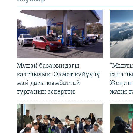
Мунай базарындагы
"Мыкты
каатчылык: Өкмөт күйүүчү
гана ч
май дагы кымбаттай
Жеңиш 
турганын эскертти
жаңы т