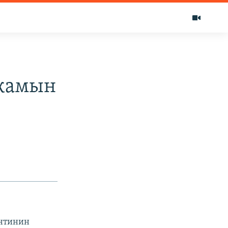
акамын
нтинин