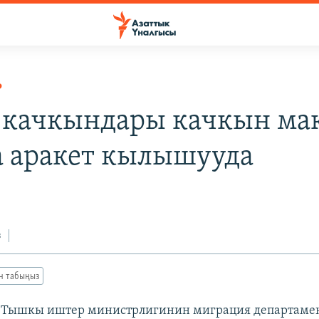
Р
 качкындары качкын м
а аракет кылышууда
з
ан табыңыз
Тышкы иштер министрлигинин миграция департаме