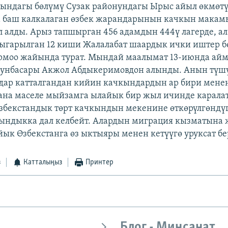
ындагы бөлүмү Сузак районундагы Ырыс айыл өкмөт
 баш калкалаган өзбек жарандарынын качкын макам
 алды. Арыз тапшырган 456 адамдын 444ү лагерде, а
ыгарылган 12 киши Жалалабат шаардык ички иштер 
рмоо жайында турат. Мындай маалымат 13-июнда ай
унбасары Акжол Абдыкеримовдон алынды. Анын түш
дар катталгандан кийин качкындардын ар бири мене
ана маселе мыйзамга ылайык бир жыл ичинде каралат
бекстандык төрт качкындын мекенине өткөрүлгөндү
ындыкка дал келбейт. Алардын миграция кызматына 
ык Өзбекстанга өз ыктыяры менен кетүүгө уруксат бе
з
Катталыңыз
Принтер
Блог - Миңсанат