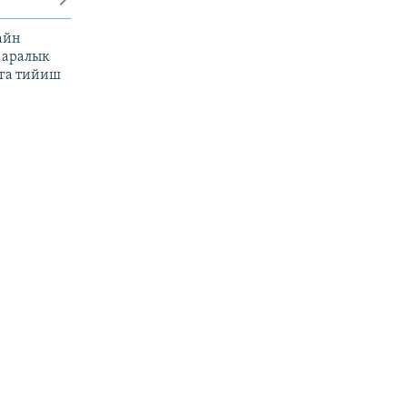
айн
 аралык
га тийиш