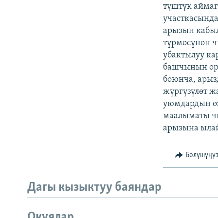
ЭЖЕ-СИҢДИЛЕР
түштүк аймаг
участкасында
АЗАТТЫК+
арызын кабыл
ЫҢГАЙСЫЗ СУРООЛОР
түрмөсүнөн ч
убактылуу ка
башчынын ор
боюнча, арыз
жүргүзүлөт ж
уюмдардын өз
маалыматы ч
арызына ылай
Бөлүшүңү
Дагы кызыктуу баяндар
Окуялар