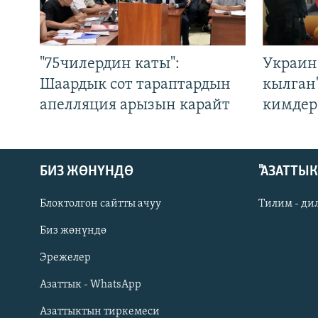
"75чилердин каты":
Украин
Шаардык сот тараптардын
кылган
апелляция арызын карайт
кимдер
БИЗ ЖӨНҮНДӨ
"АЗАТТЫ
Блоктолгон сайтты ачуу
Тилим - ди
Биз жөнүндө
Русский
Эрежелер
Азаттык - WhatsApp
ОНЛАЙН ШЕРИНЕ
Азаттыктын тиркемеси