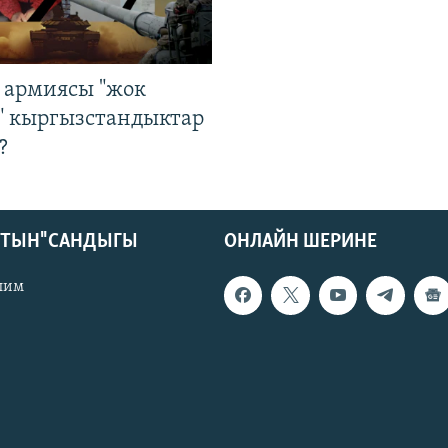
 армиясы "жок
" кыргызстандыктар
?
КТЫН" САНДЫГЫ
ОНЛАЙН ШЕРИНЕ
лим