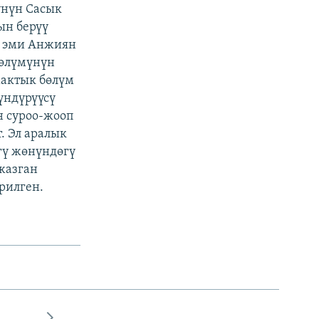
үнүн Сасык
ын берүү
л эми Анжиян
бөлүмүнүн
мактык бөлүм
үндүрүүсү
н суроо-жооп
. Эл аралык
гү жөнүндөгү
жазган
рилген.