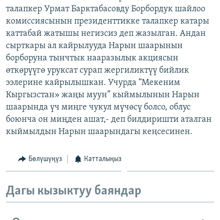
талапкер Урмат Барктабасовду Борбордук шайлоо
ОНЛАЙН ШЕРИНЕ
ЭЖЕ-СИҢДИЛЕР
комиссиясынын президенттикке талапкер катары
АЗАТТЫК+
каттабай жатышы негизсиз деп жазылган. Андан
ЫҢГАЙСЫЗ СУРООЛОР
сырткары ал кайрылууда Нарын шаарынын
борборуна тынчтык нааразылык акциясын
өткөрүүгө уруксат сурап жергиликтүү бийлик
ЭЕ/АРнун бардык сайттары
ээлерине кайрылышкан. Учурда “Мекеним
Кыргызстан» жаңы муун” кыймылынын Нарын
шаарында үч миңге чукул мүчөсү болсо, облус
боюнча он миңден ашат,- деп билдиришти аталган
кыймылдын Нарын шаарындагы кеңсесинен.
Бөлүшүңүз
Катталыңыз
Дагы кызыктуу баяндар