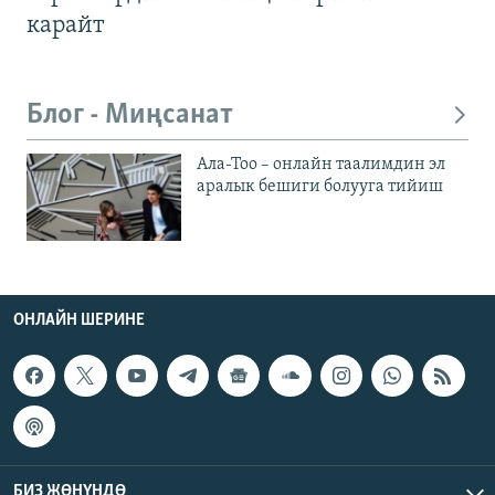
карайт
Блог - Миңсанат
Ала-Тоо – онлайн таалимдин эл
аралык бешиги болууга тийиш
ОНЛАЙН ШЕРИНЕ
БИЗ ЖӨНҮНДӨ