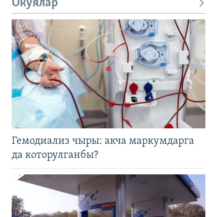
Окуялар
Гемодиализ чыры: акча маркумдарга
да которулганбы?