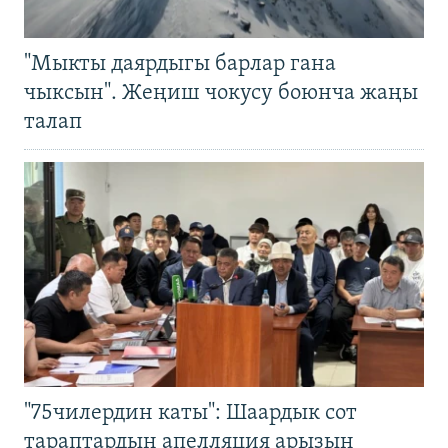
"Мыкты даярдыгы барлар гана
чыксын". Жеңиш чокусу боюнча жаңы
талап
"75чилердин каты": Шаардык сот
тараптардын апелляция арызын