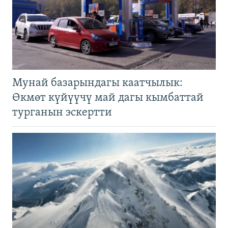
Мунай базарындагы каатчылык:
Өкмөт күйүүчү май дагы кымбаттай
турганын эскертти