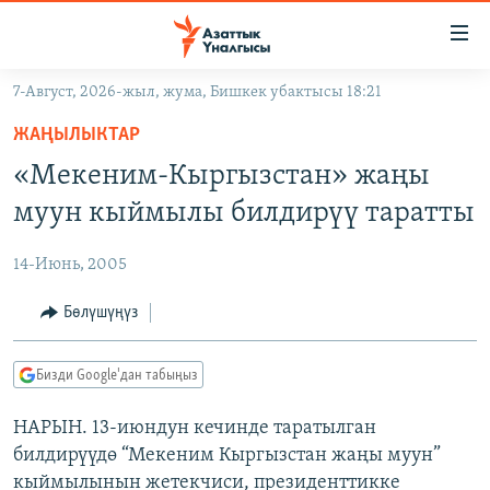
Линктер
Мазмунга
өтүңүз
7-Август, 2026-жыл, жума, Бишкек убактысы 18:21
Навигацияга
ЖАҢЫЛЫКТАР
өтүңүз
ЖАҢЫЛЫКТАР
КЫРГЫЗСТАН
Издөөгө
«Мекеним-Кыргызстан» жаңы
салыңыз
ДҮЙНӨ
КЫРГЫЗСТАН
муун кыймылы билдирүү таратты
УКРАИНА
САЯСАТ
ДҮЙНӨ
14-Июнь, 2005
АТАЙЫН ИЛИКТӨӨ
ЭКОНОМИКА
БОРБОР АЗИЯ
ТВ ПРОГРАММАЛАР
Бөлүшүңүз
МАДАНИЯТ
ПОДКАСТ
БҮГҮН АЗАТТЫКТА
Бизди Google'дан табыңыз
ӨЗГӨЧӨ ПИКИР
ЭКСПЕРТТЕР ТАЛДАЙТ
НАРЫН. 13-июндун кечинде таратылган
БИЗ ЖАНА ДҮЙНӨ
Русский
билдирүүдө “Мекеним Кыргызстан жаңы муун”
ДАНИСТЕ
кыймылынын жетекчиси, президенттикке