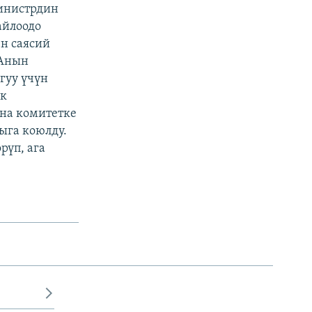
инистрдин
айлоодо
н саясий
 Анын
гуу үчүн
ик
ана комитетке
ыга коюлду.
үп, ага