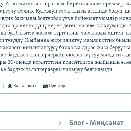
. Ал комитеттин төрагасы, биринчи вице-премьер-м
аруучу Феликс Куловдун төрагалыгы астында болуп, ш
вдик басымды болтурбоо үчүн бейөкмөт уюмдар мене
ндай аракет көрүшү керек деген маселе талкууланды.
 бул багытта жасала турган иш-чараларды иштеп чы
оп түзүлдү. Жыйында жергиликтүү мамлекеттик бийл
шайлоого кийлигишүүсү байкалса дароо жаза берүү ж
ке бардык талапкерлердин өкүлүн тартуу милдети алд
ры 20-июнда комитеттин кеңейтилген жыйынын өткөр
ке бардык талапкерлерди чакыруу белгиленди.
з
Катталыңыз
Принтер
Блог - Миңсанат