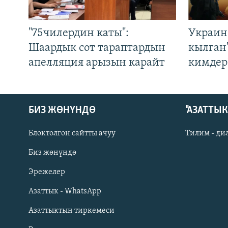
"75чилердин каты":
Украин
Шаардык сот тараптардын
кылган
апелляция арызын карайт
кимдер
БИЗ ЖӨНҮНДӨ
"АЗАТТЫ
Блоктолгон сайтты ачуу
Тилим - ди
Биз жөнүндө
Русский
Эрежелер
Азаттык - WhatsApp
ОНЛАЙН ШЕРИНЕ
Азаттыктын тиркемеси