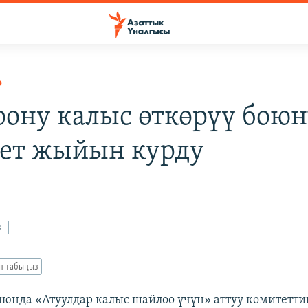
Р
ону калыс өткөрүү боюн
ет жыйын курду
з
ан табыңыз
юнда «Атуулдар калыс шайлоо үчүн» аттуу комитетти