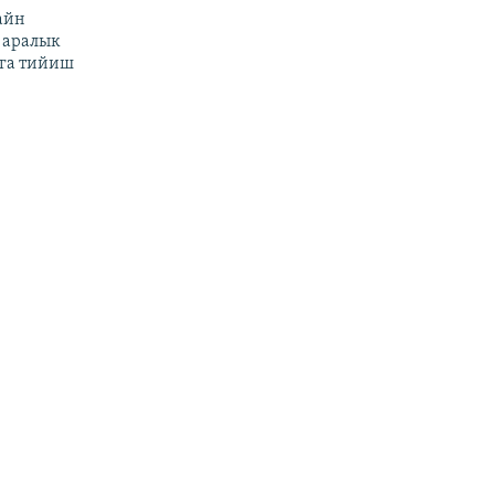
айн
 аралык
га тийиш