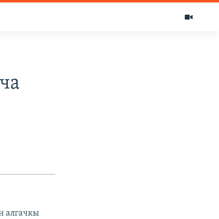
ча
н алгачкы