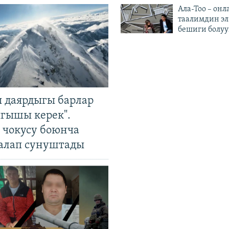
Ала-Тоо – онл
таалимдин эл
бешиги болуу
 даярдыгы барлар
ыгышы керек".
чокусу боюнча
алап сунуштады