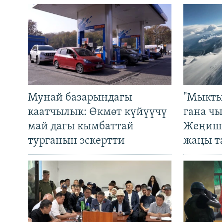
Мунай базарындагы
"Мыкты
каатчылык: Өкмөт күйүүчү
гана ч
май дагы кымбаттай
Жеңиш 
турганын эскертти
жаңы т