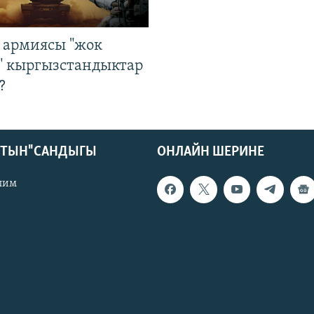
 армиясы "жок
" кыргызстандыктар
?
КТЫН" САНДЫГЫ
ОНЛАЙН ШЕРИНЕ
лим