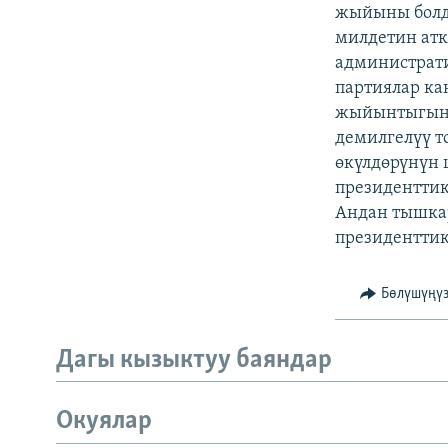
ЭЖЕ-СИҢДИЛЕР
жыйыны болду
милдетин атк
АЗАТТЫК+
администрати
ЫҢГАЙСЫЗ СУРООЛОР
партиялар ка
жыйынтыгында
демилгелүү т
өкүлдөрүнүн 
президенттик
Андан тышка
президенттик
Бөлүшүңү
Дагы кызыктуу баяндар
Окуялар