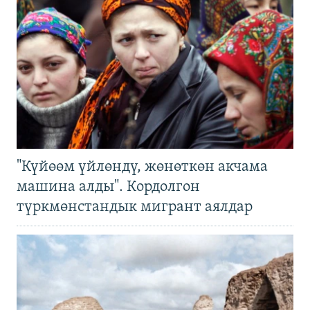
"Күйөөм үйлөндү, жөнөткөн акчама
машина алды". Кордолгон
түркмөнстандык мигрант аялдар