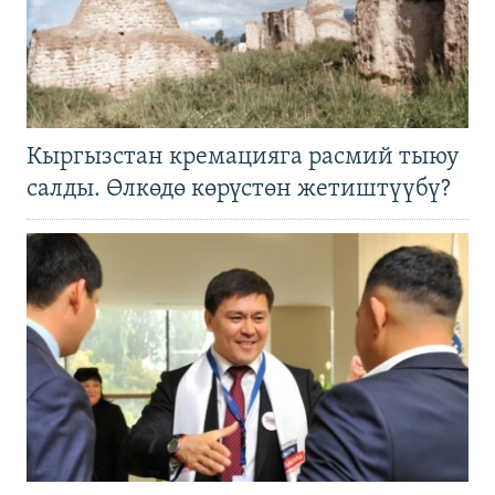
Кыргызстан кремацияга расмий тыюу
салды. Өлкөдө көрүстөн жетиштүүбү?