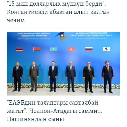
"15 млн долларлык мүлкүн берди".
Конгантиевди абактан алып калган
чечим
"ЕАЭБдин талаптары сакталбай
жатат". Чолпон-Атадагы саммит,
Пашиняндын сыны