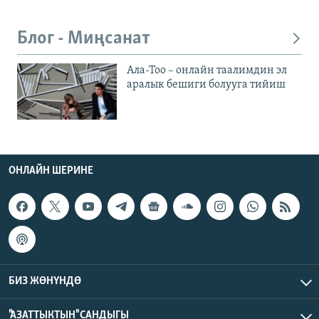
Блог - Миңсанат
Ала-Тоо – онлайн таалимдин эл
аралык бешиги болууга тийиш
ОНЛАЙН ШЕРИНЕ
БИЗ ЖӨНҮНДӨ
"АЗАТТЫКТЫН" САНДЫГЫ