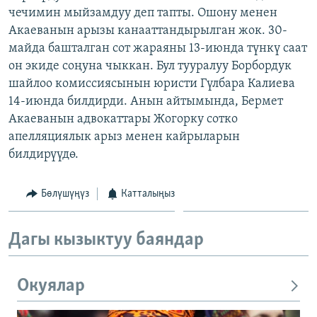
чечимин мыйзамдуу деп тапты. Ошону менен
ОНЛАЙН ШЕРИНЕ
ЭЖЕ-СИҢДИЛЕР
Акаеванын арызы канааттандырылган жок. 30-
АЗАТТЫК+
майда башталган сот жараяны 13-июнда түнкү саат
ЫҢГАЙСЫЗ СУРООЛОР
он экиде соңуна чыккан. Бул тууралуу Борбордук
шайлоо комиссиясынын юристи Гүлбара Калиева
14-июнда билдирди. Анын айтымында, Бермет
ЭЕ/АРнун бардык сайттары
Акаеванын адвокаттары Жогорку сотко
апелляциялык арыз менен кайрыларын
билдирүүдө.
Бөлүшүңүз
Катталыңыз
Дагы кызыктуу баяндар
Окуялар