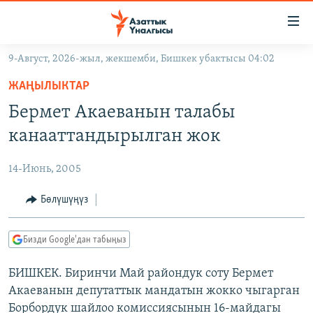
Линктер
Мазмунга
өтүңүз
9-Август, 2026-жыл, жекшемби, Бишкек убактысы 04:02
Навигацияга
ЖАҢЫЛЫКТАР
өтүңүз
ЖАҢЫЛЫКТАР
КЫРГЫЗСТАН
Издөөгө
Бермет Акаеванын талабы
салыңыз
ДҮЙНӨ
КЫРГЫЗСТАН
канааттандырылган жок
УКРАИНА
САЯСАТ
ДҮЙНӨ
14-Июнь, 2005
АТАЙЫН ИЛИКТӨӨ
ЭКОНОМИКА
БОРБОР АЗИЯ
ТВ ПРОГРАММАЛАР
Бөлүшүңүз
МАДАНИЯТ
ПОДКАСТ
БҮГҮН АЗАТТЫКТА
Бизди Google'дан табыңыз
ӨЗГӨЧӨ ПИКИР
ЭКСПЕРТТЕР ТАЛДАЙТ
БИШКЕК. Биринчи Май райондук соту Бермет
БИЗ ЖАНА ДҮЙНӨ
Русский
Акаеванын депутаттык мандатын жокко чыгарган
ДАНИСТЕ
Борбордук шайлоо комиссиясынын 16-майдагы