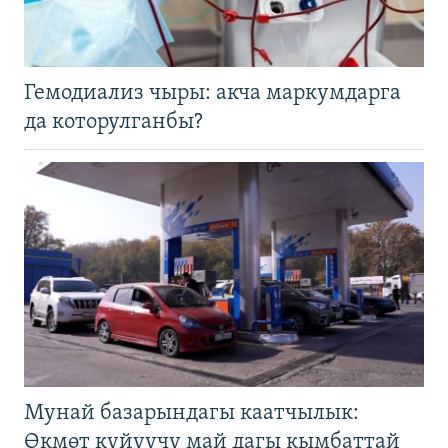
Гемодиализ чыры: акча маркумдарга
да которулганбы?
Мунай базарындагы каатчылык:
Өкмөт күйүүчү май дагы кымбаттай