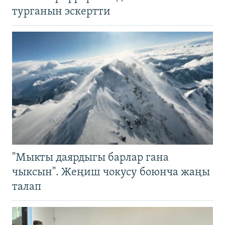
турганын эскертти
"Мыкты даярдыгы барлар гана
чыксын". Жеңиш чокусу боюнча жаңы
талап