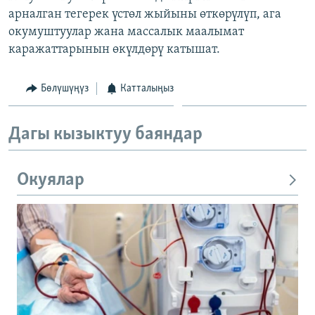
арналган тегерек үстөл жыйыны өткөрүлүп, ага
окумуштуулар жана массалык маалымат
каражаттарынын өкүлдөрү катышат.
Бөлүшүңүз
Катталыңыз
Дагы кызыктуу баяндар
Окуялар