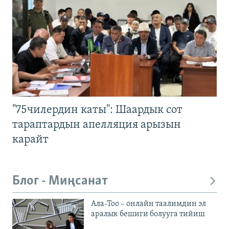
"75чилердин каты": Шаардык сот
тараптардын апелляция арызын
карайт
Блог - Миңсанат
Ала-Тоо – онлайн таалимдин эл
аралык бешиги болууга тийиш