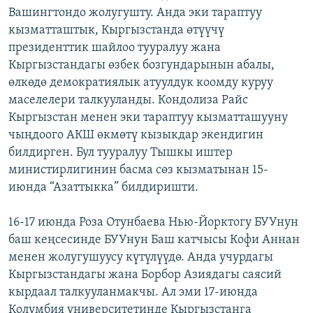
Вашингтондо жолугушту. Анда эки тараптуу
ОНЛАЙН ШЕРИНЕ
ЭЖЕ-СИҢДИЛЕР
кызматташтык, Кыргызстанда өтүүчү
АЗАТТЫК+
президенттик шайлоо тууралуу жана
ЫҢГАЙСЫЗ СУРООЛОР
Кыргызстандагы өзбек бозгундарынын абалы,
өлкөдө демократиялык атуулдук коомду куруу
маселелери талкууланды. Кондолиза Райс
ЭЕ/АРнун бардык сайттары
Кыргызстан менен эки тараптуу кызматташууну
чыңдоого АКШ өкмөтү кызыкдар экендигин
билдирген. Бул тууралуу Тышкы иштер
министирлигинин басма сөз кызматынан 15-
июнда “Азаттыкка” билдиришти.
16-17 июнда Роза Отунбаева Нью-Йорктогу БУУнун
баш кеңсесинде БУУнун Баш катчысы Кофи Аннан
менен жолугушуусу күтүлүүдө. Анда учурдагы
Кыргызстандагы жана Борбор Азиядагы саясий
кырдаал талкууланмакчы. Ал эми 17-июнда
Колумбия университетинде Кыргызстанга