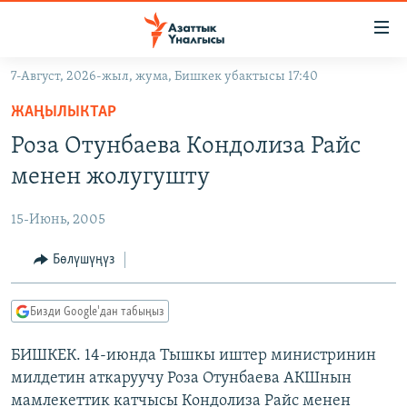
Линктер
Мазмунга
өтүңүз
7-Август, 2026-жыл, жума, Бишкек убактысы 17:40
Навигацияга
ЖАҢЫЛЫКТАР
өтүңүз
ЖАҢЫЛЫКТАР
КЫРГЫЗСТАН
Издөөгө
Роза Отунбаева Кондолиза Райс
салыңыз
ДҮЙНӨ
КЫРГЫЗСТАН
менен жолугушту
УКРАИНА
САЯСАТ
ДҮЙНӨ
15-Июнь, 2005
АТАЙЫН ИЛИКТӨӨ
ЭКОНОМИКА
БОРБОР АЗИЯ
ТВ ПРОГРАММАЛАР
Бөлүшүңүз
МАДАНИЯТ
ПОДКАСТ
БҮГҮН АЗАТТЫКТА
Бизди Google'дан табыңыз
ӨЗГӨЧӨ ПИКИР
ЭКСПЕРТТЕР ТАЛДАЙТ
БИШКЕК. 14-июнда Тышкы иштер министринин
БИЗ ЖАНА ДҮЙНӨ
Русский
милдетин аткаруучу Роза Отунбаева АКШнын
ДАНИСТЕ
мамлекеттик катчысы Кондолиза Райс менен