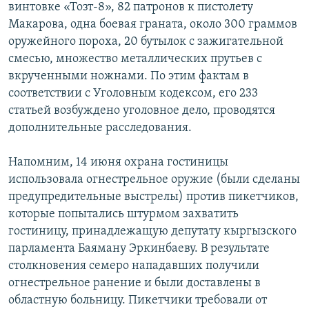
винтовке «Тозт-8», 82 патронов к пистолету
ОНЛАЙН ШЕРИНЕ
ЭЖЕ-СИҢДИЛЕР
Макарова, одна боевая граната, около 300 граммов
АЗАТТЫК+
оружейного пороха, 20 бутылок с зажигательной
смесью, множество металлических прутьев с
ЫҢГАЙСЫЗ СУРООЛОР
вкрученными ножнами. По этим фактам в
соответствии с Уголовным кодексом, его 233
ЭЕ/АРнун бардык сайттары
статьей возбуждено уголовное дело, проводятся
дополнительные расследования.
Напомним, 14 июня охрана гостиницы
использовала огнестрельное оружие (были сделаны
предупредительные выстрелы) против пикетчиков,
которые попытались штурмом захватить
гостиницу, принадлежащую депутату кыргызского
парламента Баяману Эркинбаеву. В результате
столкновения семеро нападавших получили
огнестрельное ранение и были доставлены в
областную больницу. Пикетчики требовали от