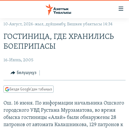
Линктер
Мазмунга
өтүңүз
10-Август, 2026-жыл, дүйшөмбү, Бишкек убактысы 14:34
Навигацияга
ЖАҢЫЛЫКТАР
өтүңүз
ГОСТИНИЦА, ГДЕ ХРАНИЛИСЬ
КЫРГЫЗСТАН
Издөөгө
БОЕПРИПАСЫ
салыңыз
ДҮЙНӨ
КЫРГЫЗСТАН
16-Июнь, 2005
УКРАИНА
САЯСАТ
ДҮЙНӨ
АТАЙЫН ИЛИКТӨӨ
ЭКОНОМИКА
БОРБОР АЗИЯ
Бөлүшүңүз
ТВ ПРОГРАММАЛАР
МАДАНИЯТ
Бизди Google'дан табыңыз
ПОДКАСТ
БҮГҮН АЗАТТЫКТА
Ош. 16 июня. По информации начальника Ошского
ӨЗГӨЧӨ ПИКИР
ЭКСПЕРТТЕР ТАЛДАЙТ
городского УВД Рустама Мурзаматова, во время
БИЗ ЖАНА ДҮЙНӨ
обыска гостиницы «Алай» были обнаружены 28
Русский
ДАНИСТЕ
патронов от автомата Калашникова, 129 патронов к