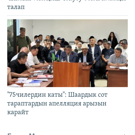
талап
"75чилердин каты": Шаардык сот
тараптардын апелляция арызын
карайт