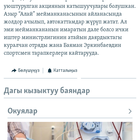
уюштурулган акциянын катышуучулары болушкан.
Азыр “Алай” мейманканасынын айланасында
жолдор ачылып, автокаттамдар жүрүп жатат. Ал
эми мейманкананын имаратын дале болсо ички
иштер министрлигинин атайын даярдыктагы
куралчан отряды жана Баяман Эркинбаевдин
спортсмен тарапкерлери кайтарууда.
Бөлүшүңүз
Катталыңыз
Дагы кызыктуу баяндар
Окуялар