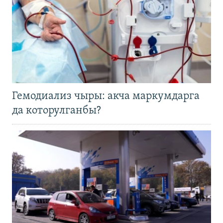
Гемодиализ чыры: акча маркумдарга
да которулганбы?