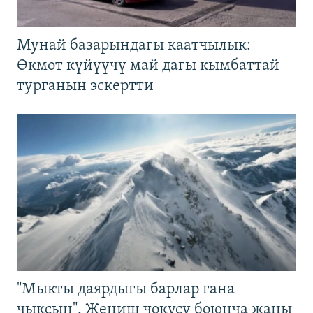
Мунай базарындагы каатчылык:
Өкмөт күйүүчү май дагы кымбаттай
турганын эскертти
"Мыкты даярдыгы барлар гана
чыксын". Жеңиш чокусу боюнча жаңы