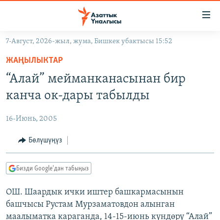
Линктер
Мазмунга
өтүңүз
7-Август, 2026-жыл, жума, Бишкек убактысы 15:52
Навигацияга
ЖАҢЫЛЫКТАР
өтүңүз
ЖАҢЫЛЫКТАР
КЫРГЫЗСТАН
Издөөгө
“Алай” мейманканасынан бир
салыңыз
ДҮЙНӨ
КЫРГЫЗСТАН
канча ок-дары табылды
УКРАИНА
САЯСАТ
ДҮЙНӨ
16-Июнь, 2005
АТАЙЫН ИЛИКТӨӨ
ЭКОНОМИКА
БОРБОР АЗИЯ
ТВ ПРОГРАММАЛАР
Бөлүшүңүз
МАДАНИЯТ
ПОДКАСТ
БҮГҮН АЗАТТЫКТА
Бизди Google'дан табыңыз
ӨЗГӨЧӨ ПИКИР
ЭКСПЕРТТЕР ТАЛДАЙТ
ОШ. Шаардык ички иштер башкармасынын
БИЗ ЖАНА ДҮЙНӨ
Русский
башчысы Рустам Мурзаматовдон алынган
ДАНИСТЕ
маалыматка караганда, 14-15-июнь күндөрү “Алай”