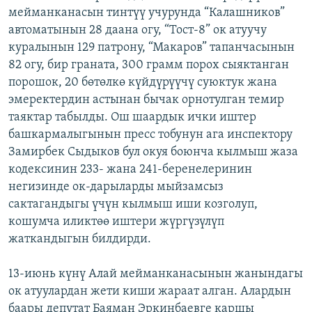
мейманканасын тинтүү учурунда “Калашников”
ОНЛАЙН ШЕРИНЕ
ЭЖЕ-СИҢДИЛЕР
автоматынын 28 даана огу, “Тост-8” ок атуучу
АЗАТТЫК+
куралынын 129 патрону, “Макаров” тапанчасынын
ЫҢГАЙСЫЗ СУРООЛОР
82 огу, бир граната, 300 грамм порох сыяктанган
порошок, 20 бөтөлкө күйдүрүүчү суюктук жана
эмеректердин астынан бычак орнотулган темир
ЭЕ/АРнун бардык сайттары
таяктар табылды. Ош шаардык ички иштер
башкармалыгынын пресс тобунун ага инспектору
Замирбек Сыдыков бул окуя боюнча кылмыш жаза
кодексинин 233- жана 241-беренелеринин
негизинде ок-дарыларды мыйзамсыз
сактагандыгы үчүн кылмыш иши козголуп,
кошумча иликтөө иштери жүргүзүлүп
жаткандыгын билдирди.
13-июнь күнү Алай мейманканасынын жанындагы
ок атуулардан жети киши жараат алган. Алардын
баары депутат Баяман Эркинбаевге каршы