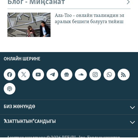
Блог - Миңсанат
Ала-Тоо – онлайн таалимдин эл
аралык бешиги болууга тийиш
ОНЛАЙН ШЕРИНЕ
БИЗ ЖӨНҮНДӨ
"АЗАТТЫКТЫН" САНДЫГЫ
Азаттык үналгысы © 2026 RFE/RL, Inc. Бардык укуктар