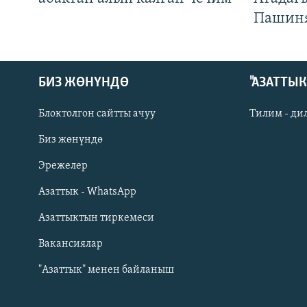
Пашин
БИЗ ЖӨНҮНДӨ
"АЗАТТЫ
Блоктолгон сайтты ачуу
Тилим - ди
Биз жөнүндө
Русский
Эрежелер
Азаттык - WhatsApp
ОНЛАЙН ШЕРИНЕ
Азаттыктын тиркемеси
Вакансиялар
"Азаттык" менен байланыш
ЭЕ/АРнун бардык сайттары