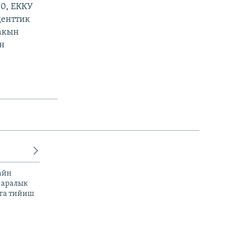
50, ЕККУ
денттик
акын
н
айн
 аралык
га тийиш