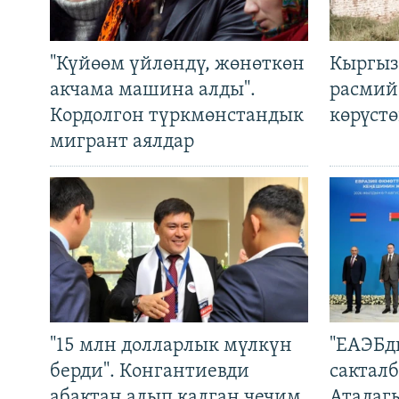
"Күйөөм үйлөндү, жөнөткөн
Кыргыз
акчама машина алды".
расмий
Кордолгон түркмөнстандык
көрүст
мигрант аялдар
"15 млн долларлык мүлкүн
"ЕАЭБд
берди". Конгантиевди
сакталб
абактан алып калган чечим
Атадаг