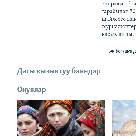
ЭЖЕ-СИҢДИЛЕР
эл аралык ба
тарабынан 70
АЗАТТЫК+
шайлоого жак
ЫҢГАЙСЫЗ СУРООЛОР
журналисттер
кабарлашты.
Бөлүшүңү
Дагы кызыктуу баяндар
Окуялар