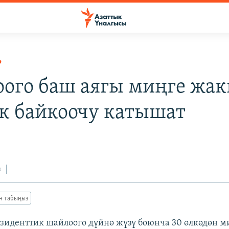
Р
ого баш аягы миңге жак
к байкоочу катышат
з
ан табыңыз
иденттик шайлоого дүйнө жүзү боюнча 30 өлкөдөн 