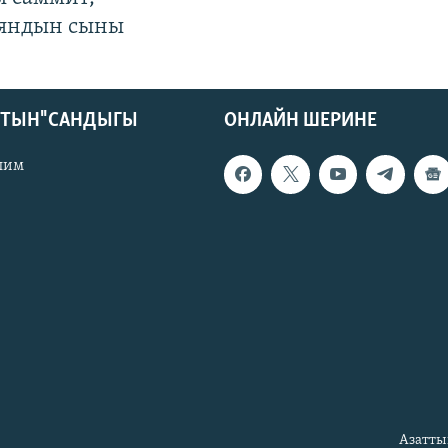
яндын сыны
КТЫН" САНДЫГЫ
ОНЛАЙН ШЕРИНЕ
лим
Азатты