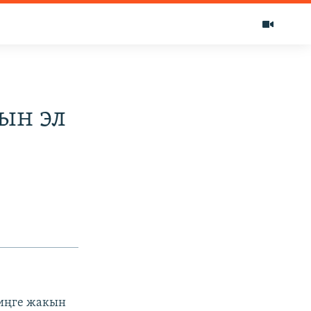
ын эл
миңге жакын