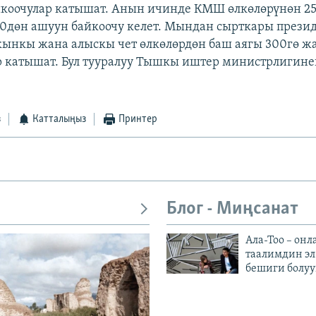
йкоочулар катышат. Анын ичинде КМШ өлкөлөрүнөн 2
0дөн ашуун байкоочу келет. Мындан сырткары прези
ынкы жана алыскы чет өлкөлөрдөн баш аягы 300гө ж
 катышат. Бул тууралуу Тышкы иштер министрлигине
з
Катталыңыз
Принтер
Блог - Миңсанат
Ала-Тоо – онл
таалимдин эл
бешиги болуу