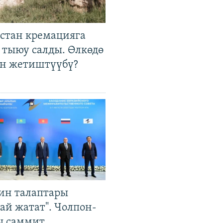
стан кремацияга
 тыюу салды. Өлкөдө
өн жетиштүүбү?
ин талаптары
ай жатат". Чолпон-
ы саммит,