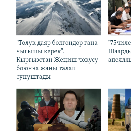
"Толук даяр болгондор гана
"75чиле
чыгышы керек".
Шаарды
Кыргызстан Жеңиш чокусу
апелля
боюнча жаңы талап
сунуштады