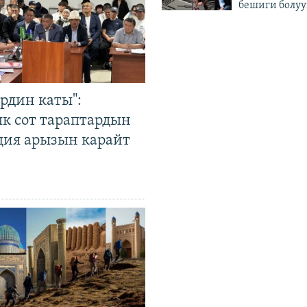
бешиги болуу
рдин каты":
к сот тараптардын
ция арызын карайт