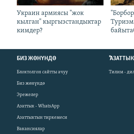
Украин армиясы "жок
"Борбо
кылган" кыргызстандыктар
Туризм
кимдер?
байыта
БИЗ ЖӨНҮНДӨ
"АЗАТТЫ
Блоктолгон сайтты ачуу
Тилим - ди
Биз жөнүндө
Русский
Эрежелер
Азаттык - WhatsApp
ОНЛАЙН ШЕРИНЕ
Азаттыктын тиркемеси
Вакансиялар