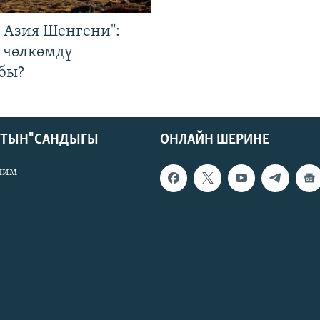
р Азия Шенгени":
 чөлкөмдү
бы?
КТЫН" САНДЫГЫ
ОНЛАЙН ШЕРИНЕ
лим