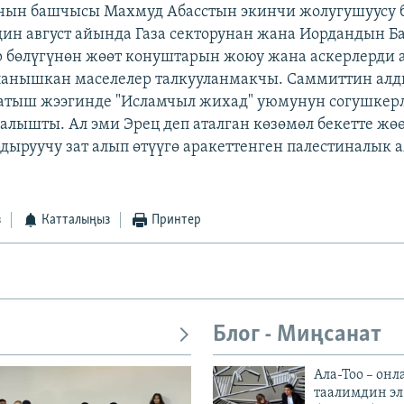
нын башчысы Махмуд Абасстын экинчи жолугушуусу 
ин август айында Газа секторунан жана Иордандын 
 бөлүгүнөн жөөт конуштарын жоюу жана аскерлерди 
анышкан маселелер талкууланмакчы. Саммиттин алд
атыш жээгинде "Исламчыл жихад" уюмунун согушкер
салышты. Ал эми Эрец деп аталган көзөмөл бекетте жө
дыруучу зат алып өтүүгө аракеттенген палестиналык 
з
Катталыңыз
Принтер
Блог - Миңсанат
Ала-Тоо – онл
таалимдин эл