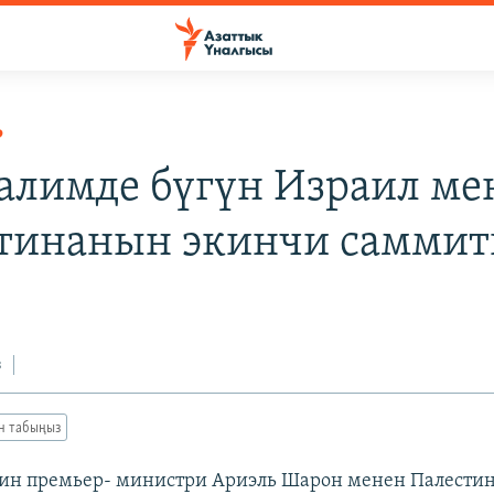
Р
алимде бүгүн Израил ме
тинанын экинчи саммит
з
ан табыңыз
дин премьер- министри Ариэль Шарон менен Палести