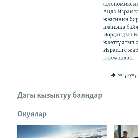
ЭЖЕ-СИҢДИЛЕР
автономиясы
Анда Израилд
АЗАТТЫК+
жээгинин бир
ЫҢГАЙСЫЗ СУРООЛОР
планына байл
Иордандын Б
жөөттү атып 
Израилге жар
кармашкан.
Бөлүшүңү
Дагы кызыктуу баяндар
Окуялар