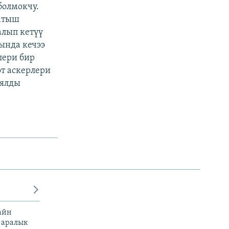
болмокчу.
Батыш
алып кетүү
ында кечээ
лери бир
өт аскерлери
аялды
айн
 аралык