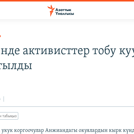
Р
нде активисттер тобу ку
тылды
з
ан табыңыз
 укук коргоочулар Анжиандагы окуялардын кырк күн