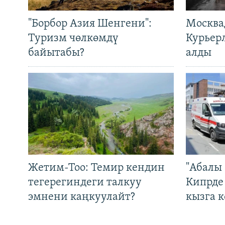
"Борбор Азия Шенгени":
Москва
Туризм чөлкөмдү
Курьер
байытабы?
алды
Жетим-Тоо: Темир кендин
"Абалы 
тегерегиндеги талкуу
Кипрде
эмнени каңкуулайт?
кызга к