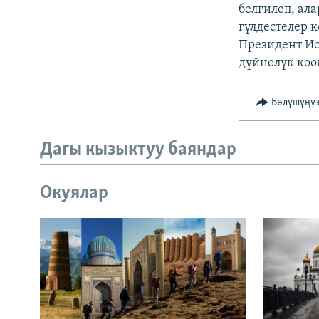
ЭЖЕ-СИҢДИЛЕР
белгилеп, ал
гүлдестелер 
АЗАТТЫК+
Президент Ис
ЫҢГАЙСЫЗ СУРООЛОР
дүйнөлүк коо
Бөлүшүңү
Дагы кызыктуу баяндар
Окуялар