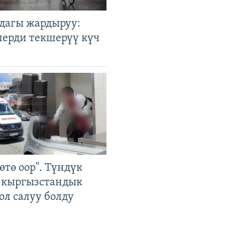
дагы жардыруу:
лерди текшерүү күч
өтө оор". Түндүк
 кыргызстандык
ол салуу болду