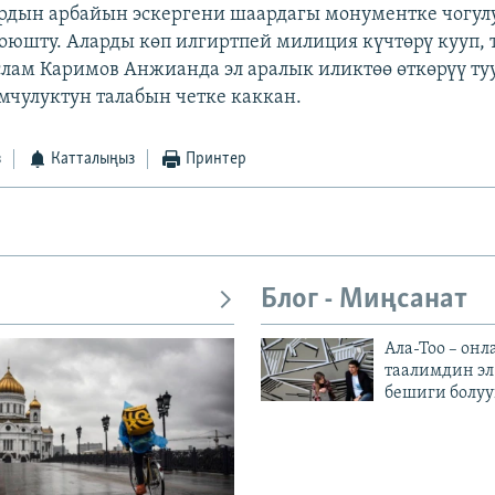
ардын арбайын эскергени шаардагы монументке чогул
коюшту. Аларды көп илгиртпей милиция күчтөрү кууп,
лам Каримов Анжианда эл аралык иликтөө өткөрүү ту
мчулуктун талабын четке каккан.
з
Катталыңыз
Принтер
Блог - Миңсанат
Ала-Тоо – онл
таалимдин эл
бешиги болуу