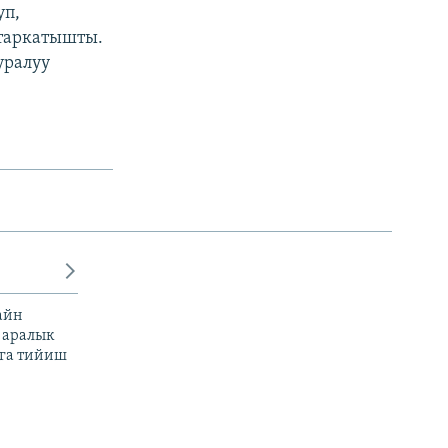
уп,
 таркатышты.
уралуу
айн
 аралык
га тийиш