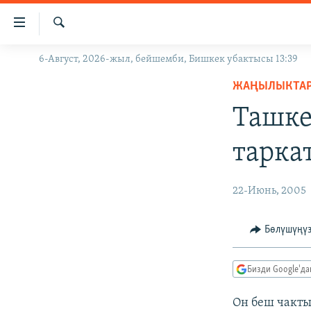
Линктер
Мазмунга
өтүңүз
Издөө
6-Август, 2026-жыл, бейшемби, Бишкек убактысы 13:39
ЖАҢЫЛЫКТАР
Навигацияга
өтүңүз
ЖАҢЫЛЫКТА
КЫРГЫЗСТАН
Издөөгө
Ташке
ДҮЙНӨ
КЫРГЫЗСТАН
салыңыз
УКРАИНА
САЯСАТ
ДҮЙНӨ
тарка
АТАЙЫН ИЛИКТӨӨ
ЭКОНОМИКА
БОРБОР АЗИЯ
ТВ ПРОГРАММАЛАР
МАДАНИЯТ
22-Июнь, 2005
ПОДКАСТ
БҮГҮН АЗАТТЫКТА
Бөлүшүңү
ӨЗГӨЧӨ ПИКИР
ЭКСПЕРТТЕР ТАЛДАЙТ
БИЗ ЖАНА ДҮЙНӨ
Бизди Google'д
ДАНИСТЕ
Он беш чакты