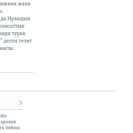
анжани жана
н.
нда Ирандын
саясаттын
элди турак
 деген гезит
чыкты.
айн
 аралык
га тийиш