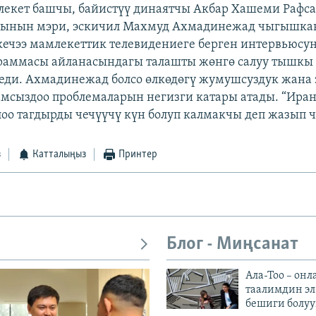
лекет башчы, байистүү динаятчы Акбар Хашеми Рафс
рынын мэри, эскичил Махмуд Ахмадинежад чыгышка
ечээ мамлекеттик телевидениеге берген интервьюсу
раммасы айланасындагы талашты жөнгө салуу тышкы 
еди. Ахмадинежад болсо өлкөдөгү жумушсуздук жана 
мсыздоо проблемаларын негизги катары атады. “Иран”
оо тагдырды чечүүчү күн болуп калмакчы деп жазып 
з
Катталыңыз
Принтер
Блог - Миңсанат
Ала-Тоо – онл
таалимдин эл
бешиги болуу