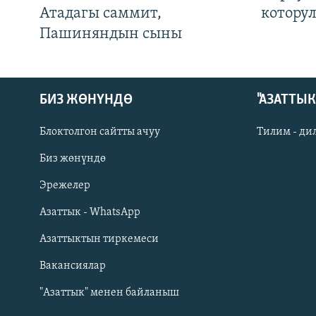
Атадагы саммит,
котору
Пашиняндын сыны
БИЗ ЖӨНҮНДӨ
"АЗАТТЫ
Блоктолгон сайтты ачуу
Тилим - ди
Биз жөнүндө
Русский
Эрежелер
Азаттык - WhatsApp
ОНЛАЙН ШЕРИНЕ
Азаттыктын тиркемеси
Вакансиялар
"Азаттык" менен байланыш
ЭЕ/АРнун бардык сайттары