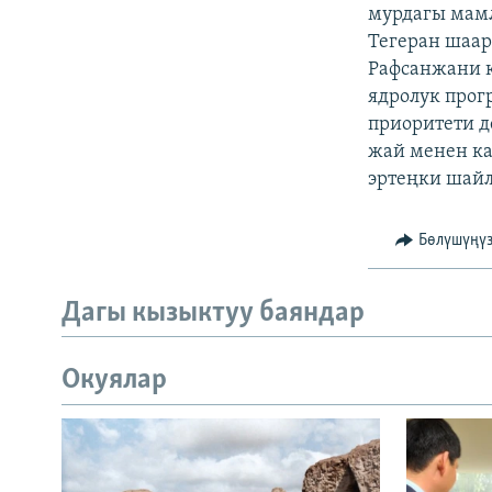
ЭЖЕ-СИҢДИЛЕР
мурдагы мам
Тегеран шаа
АЗАТТЫК+
Рафсанжани к
ЫҢГАЙСЫЗ СУРООЛОР
ядролук прог
приоритети д
жай менен ка
эртеңки шайл
Бөлүшүңү
Дагы кызыктуу баяндар
Окуялар