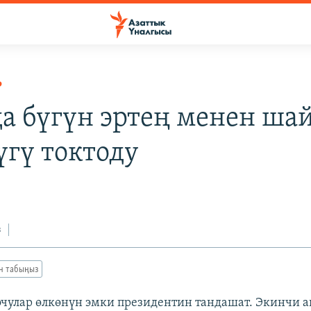
Р
а бүгүн эртең менен ша
үгү токтоду
з
ан табыңыз
чулар өлкөнүн эмки президентин тандашат. Экинчи 