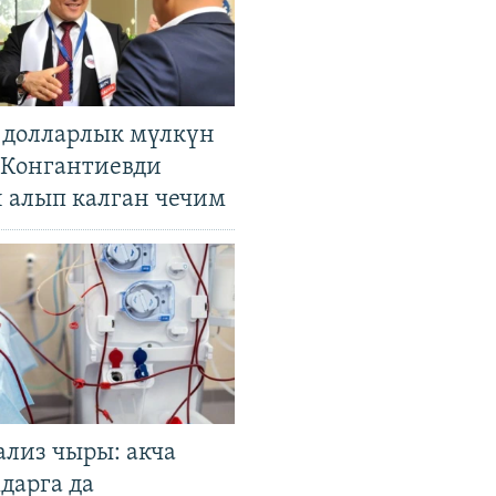
н долларлык мүлкүн
. Конгантиевди
н алып калган чечим
ализ чыры: акча
дарга да