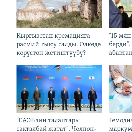
Кыргызстан кремацияга
"15 мл
расмий тыюу салды. Өлкөдө
берди"
көрүстөн жетиштүүбү?
абакта
"ЕАЭБдин талаптары
Гемоди
сакталбай жатат". Чолпон-
маркум