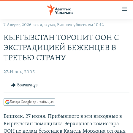
Линктер
Мазмунга
өтүңүз
7-Август, 2026-жыл, жума, Бишкек убактысы 10:12
Навигацияга
ЖАҢЫЛЫКТАР
өтүңүз
КЫРГЫЗСТАН ТОРОПИТ ООН С
КЫРГЫЗСТАН
Издөөгө
ЭКСТРАДИЦИЕЙ БЕЖЕНЦЕВ В
салыңыз
ДҮЙНӨ
КЫРГЫЗСТАН
ТРЕТЬЮ СТРАНУ
УКРАИНА
САЯСАТ
ДҮЙНӨ
27-Июнь, 2005
АТАЙЫН ИЛИКТӨӨ
ЭКОНОМИКА
БОРБОР АЗИЯ
ТВ ПРОГРАММАЛАР
Бөлүшүңүз
МАДАНИЯТ
ПОДКАСТ
БҮГҮН АЗАТТЫКТА
Бизди Google'дан табыңыз
ӨЗГӨЧӨ ПИКИР
ЭКСПЕРТТЕР ТАЛДАЙТ
Бишкек. 27 июня. Прибывшего в эти выходные в
БИЗ ЖАНА ДҮЙНӨ
Русский
Кыргызстан помощника Верховного комиссара
ДАНИСТЕ
ООН по делам беженцев Камель Моржана сегодня