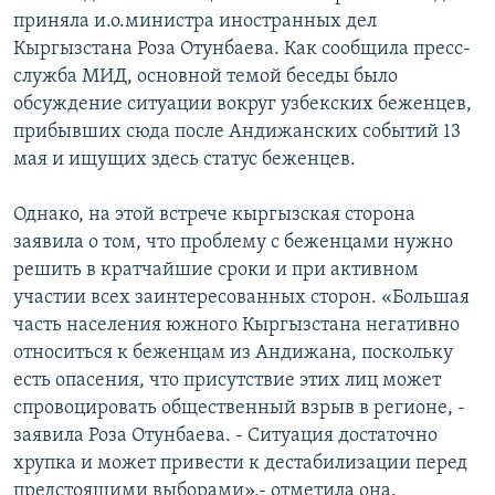
ОНЛАЙН ШЕРИНЕ
приняла и.о.министра иностранных дел
ЭЖЕ-СИҢДИЛЕР
Кыргызстана Роза Отунбаева. Как сообщила пресс-
АЗАТТЫК+
служба МИД, основной темой беседы было
ЫҢГАЙСЫЗ СУРООЛОР
обсуждение ситуации вокруг узбекских беженцев,
прибывших сюда после Андижанских событий 13
мая и ищущих здесь статус беженцев.
ЭЕ/АРнун бардык сайттары
Однако, на этой встрече кыргызская сторона
заявила о том, что проблему с беженцами нужно
решить в кратчайшие сроки и при активном
участии всех заинтересованных сторон. «Большая
часть населения южного Кыргызстана негативно
относиться к беженцам из Андижана, поскольку
есть опасения, что присутствие этих лиц может
спровоцировать общественный взрыв в регионе, -
заявила Роза Отунбаева. - Ситуация достаточно
хрупка и может привести к дестабилизации перед
предстоящими выборами»,- отметила она.