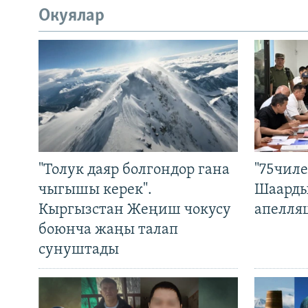
Окуялар
"Толук даяр болгондор гана
"75чиле
чыгышы керек".
Шаарды
Кыргызстан Жеңиш чокусу
апелля
боюнча жаңы талап
сунуштады