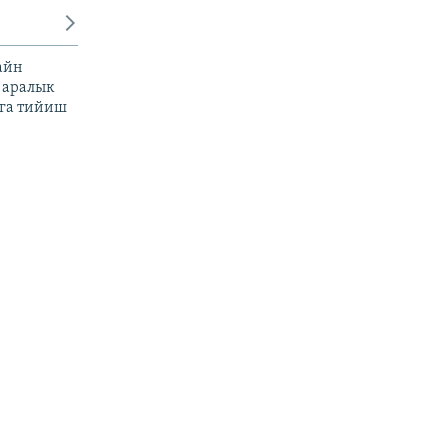
айн
 аралык
га тийиш