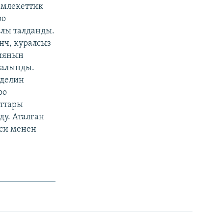
амлекеттик
оо
лы талданды.
нч, куралсыз
циянын
 алынды.
еделин
оо
ттары
у. Аталган
еси менен