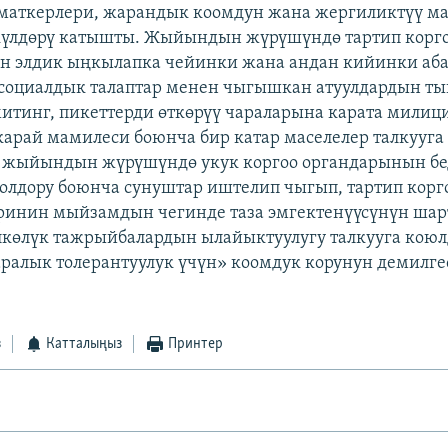
маткерлери, жарандык коомдун жана жергиликтүү м
күлдөрү катышты. Жыйындын жүрүшүндө тартип корг
н элдик ыңкылапка чейинки жана андан кийинки аба
социалдык талаптар менен чыгышкан атуулдардын ты
митинг, пикеттерди өткөрүү чараларына карата мили
арай мамилеси боюнча бир катар маселелер талкууга
л жыйындын жүрүшүндө укук коргоо органдарынын б
олдору боюнча сунуштар иштелип чыгып, тартип корг
ринин мыйзамдын чегинде таза эмгектенүүсүнүн шар
лкөлүк тажрыйбалардын ылайыктуулугу талкууга коюлд
аралык толерантуулук үчүн» коомдук корунун демилг
з
Катталыңыз
Принтер