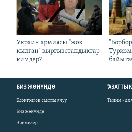
Украин армиясы "жок
"Борбо
кылган" кыргызстандыктар
Туризм
кимдер?
байыта
БИЗ ЖӨНҮНДӨ
"АЗАТТЫ
Блоктолгон сайтты ачуу
Тилим - ди
Биз жөнүндө
Русский
Эрежелер