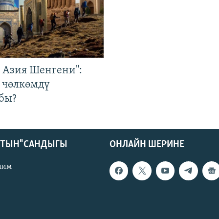
р Азия Шенгени":
 чөлкөмдү
бы?
КТЫН" САНДЫГЫ
ОНЛАЙН ШЕРИНЕ
лим