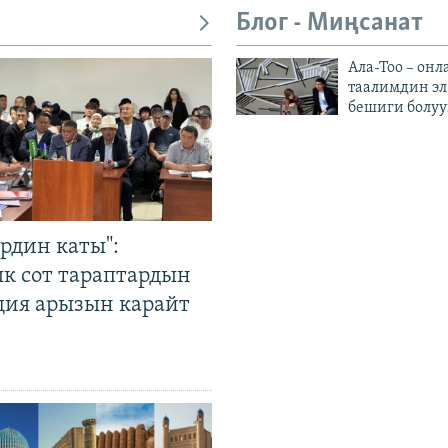
Блог - Миңсанат
Ала-Тоо – онл
таалимдин эл
бешиги болуу
рдин каты":
к сот тараптардын
ция арызын карайт