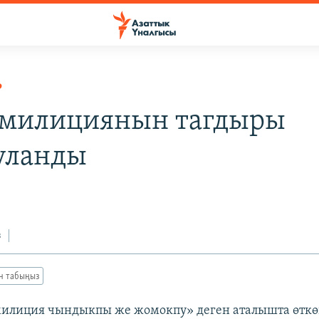
Р
милициянын тагдыры
уланды
з
ан табыңыз
милиция чындыкпы же жомокпу» деген аталышта өтк