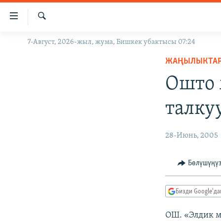
Линктер
Мазмунга
өтүңүз
Издөө
7-Август, 2026-жыл, жума, Бишкек убактысы 07:24
ЖАҢЫЛЫКТАР
Навигацияга
өтүңүз
ЖАҢЫЛЫКТА
КЫРГЫЗСТАН
Издөөгө
Ошто 
ДҮЙНӨ
КЫРГЫЗСТАН
салыңыз
УКРАИНА
САЯСАТ
ДҮЙНӨ
талку
АТАЙЫН ИЛИКТӨӨ
ЭКОНОМИКА
БОРБОР АЗИЯ
ТВ ПРОГРАММАЛАР
МАДАНИЯТ
28-Июнь, 2005
ПОДКАСТ
БҮГҮН АЗАТТЫКТА
Бөлүшүңү
ӨЗГӨЧӨ ПИКИР
ЭКСПЕРТТЕР ТАЛДАЙТ
БИЗ ЖАНА ДҮЙНӨ
Бизди Google'д
ДАНИСТЕ
ОШ. «Элдик 