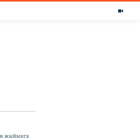
өн жыйынга