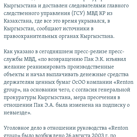
ОНЛАЙН ШЕРИНЕ
Кыргызстана и доставлен следователями главного
ЭЖЕ-СИҢДИЛЕР
следственного управления (ГСУ) МВД КР из
АЗАТТЫК+
Казахстана, где все это время укрывался, в
ЫҢГАЙСЫЗ СУРООЛОР
Кыргызстан, сообщают источники в
правоохранительных органах Кыргызстана.
ЭЕ/АРнун бардык сайттары
Как указано в сегодняшнем пресс-релизе пресс-
службы МВД, «по возвращению Пак Э.К. изъявил
желание реанимировать производственные
объекты и начал выплачивать денежные средства
держателям ценных бумаг ОсОО компании «Renton
group», на основании чего, с согласия генеральной
прокуратуры Кыргызстана, мера пресечения в
отношении Пак Э.А. была изменена на подписку о
невыезде».
Уголовное дело в отношении руководства «Renton
group» было возбуждено 26 августа 2003 г. по