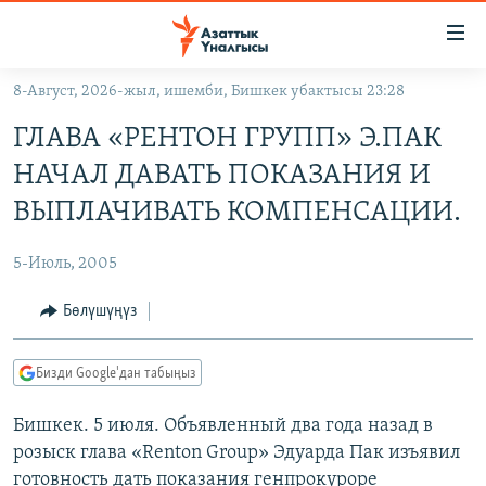
Линктер
Мазмунга
өтүңүз
8-Август, 2026-жыл, ишемби, Бишкек убактысы 23:28
Навигацияга
ЖАҢЫЛЫКТАР
өтүңүз
ГЛАВА «РЕНТОН ГРУПП» Э.ПАК
КЫРГЫЗСТАН
Издөөгө
НАЧАЛ ДАВАТЬ ПОКАЗАНИЯ И
салыңыз
ДҮЙНӨ
КЫРГЫЗСТАН
ВЫПЛАЧИВАТЬ КОМПЕНСАЦИИ.
УКРАИНА
САЯСАТ
ДҮЙНӨ
5-Июль, 2005
АТАЙЫН ИЛИКТӨӨ
ЭКОНОМИКА
БОРБОР АЗИЯ
ТВ ПРОГРАММАЛАР
Бөлүшүңүз
МАДАНИЯТ
ПОДКАСТ
БҮГҮН АЗАТТЫКТА
Бизди Google'дан табыңыз
ӨЗГӨЧӨ ПИКИР
ЭКСПЕРТТЕР ТАЛДАЙТ
Бишкек. 5 июля. Объявленный два года назад в
БИЗ ЖАНА ДҮЙНӨ
Русский
розыск глава «Renton Group» Эдуарда Пак изъявил
ДАНИСТЕ
готовность дать показания генпрокуроре