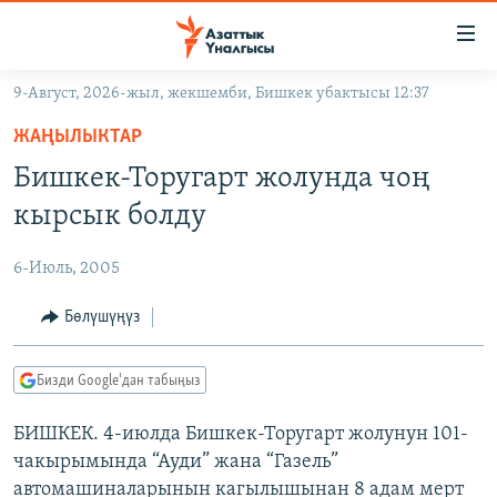
Линктер
Мазмунга
өтүңүз
9-Август, 2026-жыл, жекшемби, Бишкек убактысы 12:37
Навигацияга
ЖАҢЫЛЫКТАР
өтүңүз
ЖАҢЫЛЫКТАР
КЫРГЫЗСТАН
Издөөгө
Бишкек-Торугарт жолунда чоң
салыңыз
ДҮЙНӨ
КЫРГЫЗСТАН
кырсык болду
УКРАИНА
САЯСАТ
ДҮЙНӨ
6-Июль, 2005
АТАЙЫН ИЛИКТӨӨ
ЭКОНОМИКА
БОРБОР АЗИЯ
ТВ ПРОГРАММАЛАР
Бөлүшүңүз
МАДАНИЯТ
ПОДКАСТ
БҮГҮН АЗАТТЫКТА
Бизди Google'дан табыңыз
ӨЗГӨЧӨ ПИКИР
ЭКСПЕРТТЕР ТАЛДАЙТ
БИШКЕК. 4-июлда Бишкек-Торугарт жолунун 101-
БИЗ ЖАНА ДҮЙНӨ
Русский
чакырымында “Ауди” жана “Газель”
ДАНИСТЕ
автомашиналарынын кагылышынан 8 адам мерт