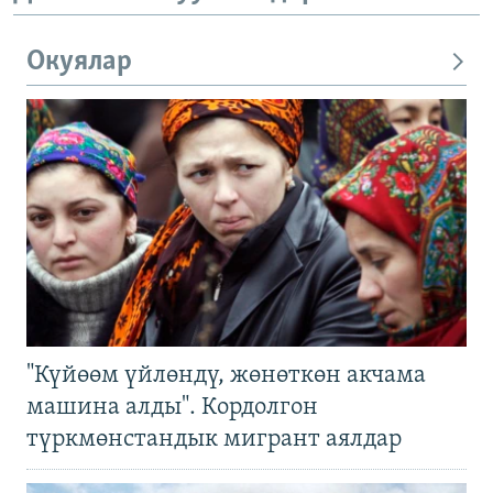
Окуялар
"Күйөөм үйлөндү, жөнөткөн акчама
машина алды". Кордолгон
түркмөнстандык мигрант аялдар