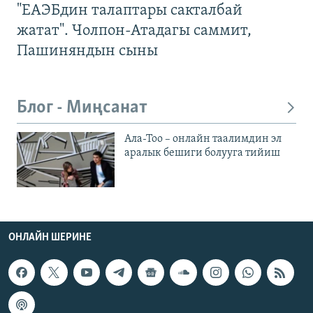
"ЕАЭБдин талаптары сакталбай
жатат". Чолпон-Атадагы саммит,
Пашиняндын сыны
Блог - Миңсанат
Ала-Тоо – онлайн таалимдин эл
аралык бешиги болууга тийиш
ОНЛАЙН ШЕРИНЕ