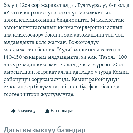
болуп, 12си оор жаракат алды. Бул тууралуу 6-июлда
ОНЛАЙН ШЕРИНЕ
ЭЖЕ-СИҢДИЛЕР
«Азаттык» радиосуна өлкөнүн мамлекеттик
АЗАТТЫК+
автоинспекциясынан билдиришти. Мамлекеттик
ЫҢГАЙСЫЗ СУРООЛОР
автоинспекциясынын кызматкерлеринин алдын
ала иликтөөлөрү боюнча эки автомашина тең чоң
ылдамдыкта келе жаткан. Божомолдуу
ЭЕ/АРнун бардык сайттары
маалыматтар боюнча “Ауди” машинеси саатына
140-150 чакырым ылдамдыкта, ал эми “Газель” 100
чакырымдан кем эмес ылдамдыкта жүргөн. Жол
кырсыгынан жаракат алган адамдар учурда Кемин
районунун ооруканасында. Кемин райойнунун
ички иштер бөлүмү тарабынан бул факт боюнча
тергөө иштери жүргүзүлүүдө.
Бөлүшүңүз
Катталыңыз
Дагы кызыктуу баяндар