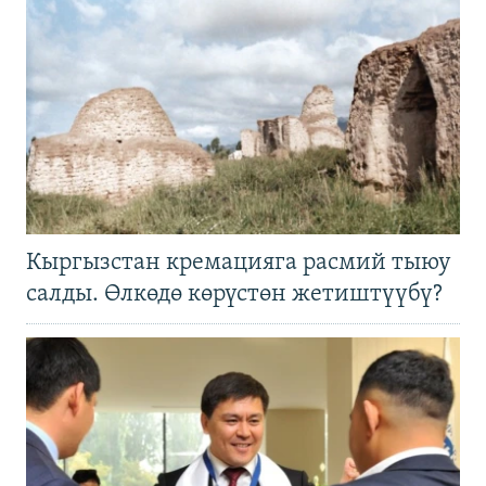
Кыргызстан кремацияга расмий тыюу
салды. Өлкөдө көрүстөн жетиштүүбү?