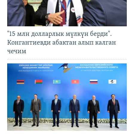
"15 млн долларлык мүлкүн берди".
Конгантиевди абактан алып калган
чечим