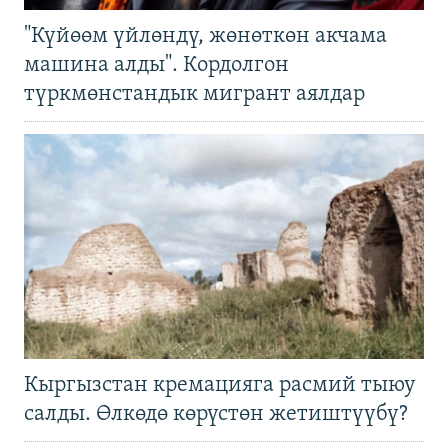
"Күйөөм үйлөндү, жөнөткөн акчама
машина алды". Кордолгон
түркмөнстандык мигрант аялдар
Кыргызстан кремацияга расмий тыюу
салды. Өлкөдө көрүстөн жетиштүүбү?