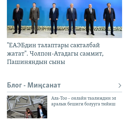
"ЕАЭБдин талаптары сакталбай
жатат". Чолпон-Атадагы саммит,
Пашиняндын сыны
Блог - Миңсанат
Ала-Тоо – онлайн таалимдин эл
аралык бешиги болууга тийиш