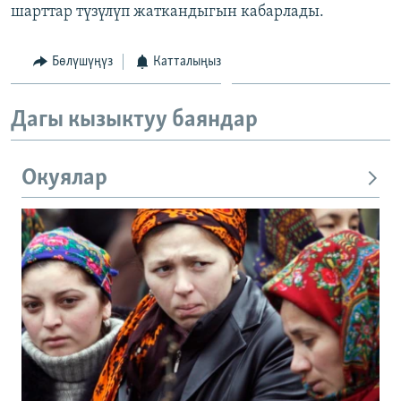
шарттар түзүлүп жаткандыгын кабарлады.
Бөлүшүңүз
Катталыңыз
Дагы кызыктуу баяндар
Окуялар