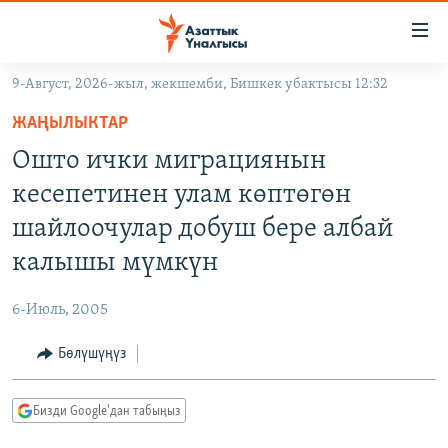
Линктер
Мазмунга
өтүңүз
9-Август, 2026-жыл, жекшемби, Бишкек убактысы 12:32
Навигацияга
ЖАҢЫЛЫКТАР
өтүңүз
ЖАҢЫЛЫКТАР
КЫРГЫЗСТАН
Издөөгө
Ошто ички миграциянын
салыңыз
ДҮЙНӨ
КЫРГЫЗСТАН
кесепетинен улам көптөгөн
УКРАИНА
САЯСАТ
ДҮЙНӨ
шайлоочулар добуш бере албай
АТАЙЫН ИЛИКТӨӨ
ЭКОНОМИКА
БОРБОР АЗИЯ
калышы мүмкүн
ТВ ПРОГРАММАЛАР
МАДАНИЯТ
6-Июль, 2005
ПОДКАСТ
БҮГҮН АЗАТТЫКТА
Бөлүшүңүз
ӨЗГӨЧӨ ПИКИР
ЭКСПЕРТТЕР ТАЛДАЙТ
БИЗ ЖАНА ДҮЙНӨ
Русский
Бизди Google'дан табыңыз
ДАНИСТЕ