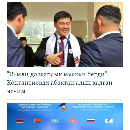
"15 млн долларлык мүлкүн берди".
Конгантиевди абактан алып калган
чечим