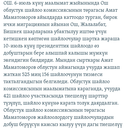
ОШ. 6-июль күнү маалымат жыйынында Ош
ОНЛАЙН ШЕРИНЕ
ЭЖЕ-СИҢДИЛЕР
облустук шайлоо комиссиясынын төрагасы Амат
АЗАТТЫК+
Маматоморов айылдарда каттоодо турган, бирок
ички миграциянын айынан Ош, Жалалабат,
ЫҢГАЙСЫЗ СУРООЛОР
Бишкек шаарларына убактылуу иштөө үчүн
кетишкен көптөгөн шайлоочулар шартка жараша
ЭЕ/АРнун бардык сайттары
10-июль күнү президенттик шайлоодо өз
добуштарын бере алышпай калышы мүмкүн
экендигин билдирди. Мындан сырткары Амат
Маматоморов облустун аймагында учурда жашап
жаткан 525 миң 156 шайлоочунун тизмеси
такталгандыгын белгиледи. Облустук шайлоо
комиссиясынын маалыматына караганда, учурда
421 шайлоо участкасында тиешелүү шарттар
түзүлүп, шайлоо күнүнө карата толук даярдалган.
Облустук шайлоо комиссиясынын төрагасы
Маматоморов жайлоолордогу шайлоочулардын
добуш берүүсүн камсыз кылуу үчүн дагы тиешелүү