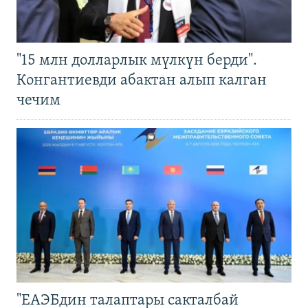
"15 млн долларлык мүлкүн берди".
Конгантиевди абактан алып калган
чечим
"ЕАЭБдин талаптары сакталбай