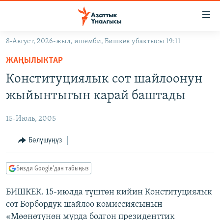
Линктер
Мазмунга
өтүңүз
8-Август, 2026-жыл, ишемби, Бишкек убактысы 19:11
Навигацияга
ЖАҢЫЛЫКТАР
өтүңүз
ЖАҢЫЛЫКТАР
КЫРГЫЗСТАН
Издөөгө
Конституциялык сот шайлоонун
салыңыз
ДҮЙНӨ
КЫРГЫЗСТАН
жыйынтыгын карай баштады
УКРАИНА
САЯСАТ
ДҮЙНӨ
15-Июль, 2005
АТАЙЫН ИЛИКТӨӨ
ЭКОНОМИКА
БОРБОР АЗИЯ
ТВ ПРОГРАММАЛАР
Бөлүшүңүз
МАДАНИЯТ
ПОДКАСТ
БҮГҮН АЗАТТЫКТА
Бизди Google'дан табыңыз
ӨЗГӨЧӨ ПИКИР
ЭКСПЕРТТЕР ТАЛДАЙТ
БИШКЕК. 15-июлда түштөн кийин Конституциялык
БИЗ ЖАНА ДҮЙНӨ
Русский
сот Борбордук шайлоо комиссиясынын
ДАНИСТЕ
«Мөөнөтүнөн мурда болгон президенттик