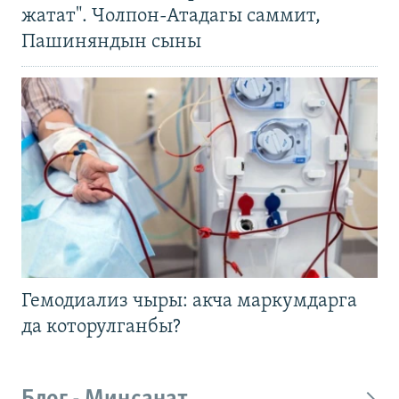
жатат". Чолпон-Атадагы саммит,
Пашиняндын сыны
Гемодиализ чыры: акча маркумдарга
да которулганбы?