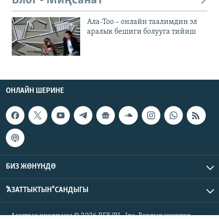
Блог - Миңсанат
Ала-Тоо – онлайн таалимдин эл
аралык бешиги болууга тийиш
ОНЛАЙН ШЕРИНЕ
БИЗ ЖӨНҮНДӨ
"АЗАТТЫКТЫН" САНДЫГЫ
Азаттык үналгысы © 2026 RFE/RL, Inc. Бардык укуктар