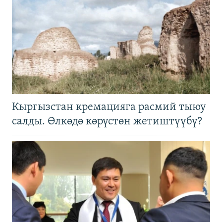
Кыргызстан кремацияга расмий тыюу
салды. Өлкөдө көрүстөн жетиштүүбү?