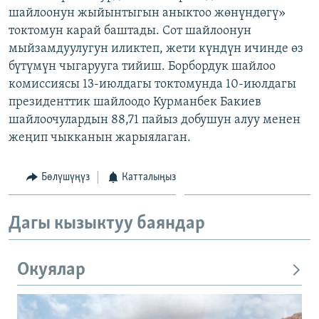
шайлоонун жыйынтыгын аныктоо жөнүндөгү»
ОНЛАЙН ШЕРИНЕ
ЭЖЕ-СИҢДИЛЕР
токтомун карай баштады. Сот шайлоонун
АЗАТТЫК+
мыйзамдуулугун иликтеп, жети күндүн ичинде өз
ЫҢГАЙСЫЗ СУРООЛОР
бүтүмүн чыгарууга тийиш. Борбордук шайлоо
комиссиясы 13-июлдагы токтомунда 10-июлдагы
президенттик шайлоодо Курманбек Бакиев
ЭЕ/АРнун бардык сайттары
шайлоочулардын 88,71 пайыз добушун алуу менен
жеңип чыкканын жарыялаган.
Бөлүшүңүз
Катталыңыз
Дагы кызыктуу баяндар
Окуялар