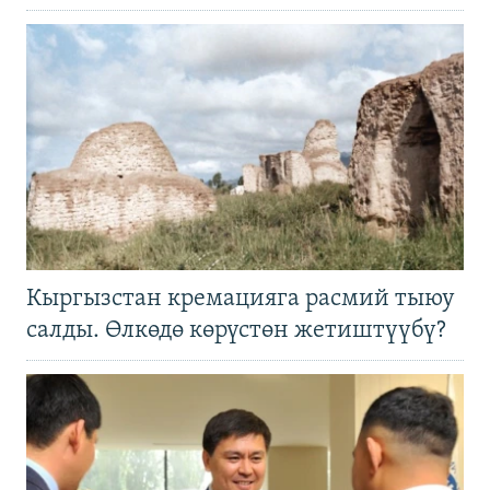
Кыргызстан кремацияга расмий тыюу
салды. Өлкөдө көрүстөн жетиштүүбү?