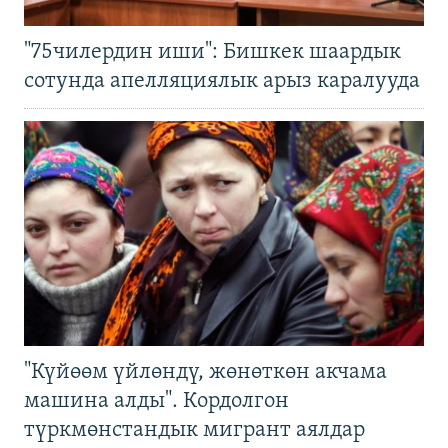
"75чилердин иши": Бишкек шаардык
сотунда апелляциялык арыз каралууда
"Күйөөм үйлөндү, жөнөткөн акчама
машина алды". Кордолгон
түркмөнстандык мигрант аялдар