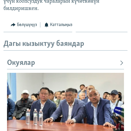
үчүн коопсуздук чараларын күчөткөнүн
билдиришкен.
Бөлүшүңүз
Катталыңыз
Дагы кызыктуу баяндар
Окуялар