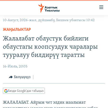
Линктер
Мазмунга
өтүңүз
10-Август, 2026-жыл, дүйшөмбү, Бишкек убактысы 10:42
Навигацияга
ЖАҢЫЛЫКТАР
өтүңүз
ЖАҢЫЛЫКТАР
КЫРГЫЗСТАН
Издөөгө
Жалалабат облустук бийлиги
салыңыз
ДҮЙНӨ
КЫРГЫЗСТАН
облустагы коопсуздук чаралары
УКРАИНА
САЯСАТ
ДҮЙНӨ
тууралуу билдирүү таратты
АТАЙЫН ИЛИКТӨӨ
ЭКОНОМИКА
БОРБОР АЗИЯ
16-Июль, 2005
ТВ ПРОГРАММАЛАР
МАДАНИЯТ
Бөлүшүңүз
ПОДКАСТ
БҮГҮН АЗАТТЫКТА
ӨЗГӨЧӨ ПИКИР
ЭКСПЕРТТЕР ТАЛДАЙТ
Бизди Google'дан табыңыз
БИЗ ЖАНА ДҮЙНӨ
Русский
ЖАЛАЛАБАТ. Айрым чет элдик маалымат
ДАНИСТЕ