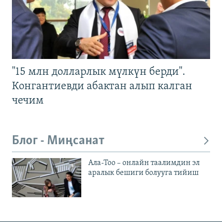
"15 млн долларлык мүлкүн берди".
Конгантиевди абактан алып калган
чечим
Блог - Миңсанат
Ала-Тоо – онлайн таалимдин эл
аралык бешиги болууга тийиш