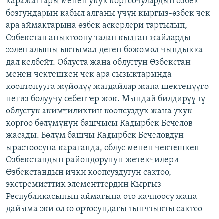
каражаттары менен укук коргоочулардын өзбек
ОНЛАЙН ШЕРИНЕ
ЭЖЕ-СИҢДИЛЕР
бозгундарын кабыл алганы үчүн кыргыз-өзбек чек
ара аймактарына өзбек аскерлери тартылып,
АЗАТТЫК+
Өзбекстан аныктоону талап кылган жайларды
ЫҢГАЙСЫЗ СУРООЛОР
ээлеп алышы ыктымал деген божомол чындыкка
дал келбейт. Облуста жана облустун Өзбекстан
менен чектешкен чек ара сызыктарында
ЭЕ/АРнун бардык сайттары
кооптонууга жүйөлүү жагдайлар жана шектенүүгө
негиз болуучу себептер жок. Мындай билдирүүнү
облустук акимчиликтин коопсуздук жана укук
коргоо бөлүмүнүн башчысы Кадырбек Бечелов
жасады. Бөлүм башчы Кадырбек Бечеловдун
ырастоосуна караганда, облус менен чектешкен
Өзбекстандын райондорунун жетекчилери
Өзбекстандын ички коопсуздугун сактоо,
экстремисттик элементтердин Кыргыз
Республикасынын аймагына өтө качпоосу жана
дайыма эки өлкө ортосундагы тынчтыкты сактоо