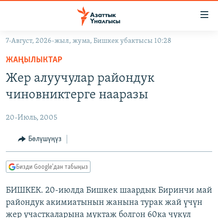
Линктер
Мазмунга
өтүңүз
7-Август, 2026-жыл, жума, Бишкек убактысы 10:28
Навигацияга
ЖАҢЫЛЫКТАР
өтүңүз
ЖАҢЫЛЫКТАР
КЫРГЫЗСТАН
Издөөгө
Жер алуучулар райондук
салыңыз
ДҮЙНӨ
КЫРГЫЗСТАН
чиновниктерге нааразы
УКРАИНА
САЯСАТ
ДҮЙНӨ
20-Июль, 2005
АТАЙЫН ИЛИКТӨӨ
ЭКОНОМИКА
БОРБОР АЗИЯ
ТВ ПРОГРАММАЛАР
Бөлүшүңүз
МАДАНИЯТ
ПОДКАСТ
БҮГҮН АЗАТТЫКТА
Бизди Google'дан табыңыз
ӨЗГӨЧӨ ПИКИР
ЭКСПЕРТТЕР ТАЛДАЙТ
БИШКЕК. 20-июлда Бишкек шаардык Биринчи май
БИЗ ЖАНА ДҮЙНӨ
Русский
райондук акимиатынын жанына турак жай үчүн
ДАНИСТЕ
жер участкаларына муктаж болгон 60ка чукул