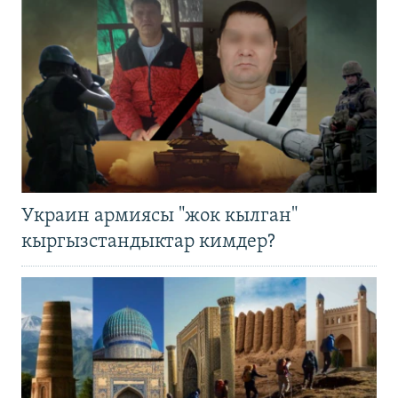
Украин армиясы "жок кылган"
кыргызстандыктар кимдер?