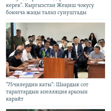
керек". Кыргызстан Жеңиш чокусу
боюнча жаңы талап сунуштады
"75чилердин каты": Шаардык сот
тараптардын апелляция арызын
карайт