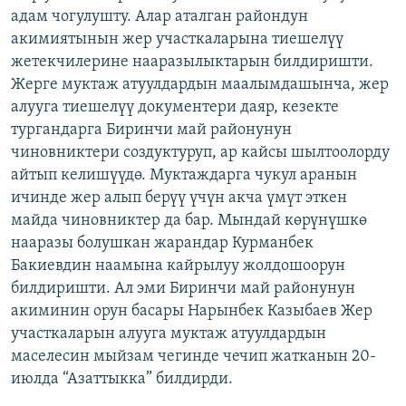
адам чогулушту. Алар аталган райондун
ОНЛАЙН ШЕРИНЕ
ЭЖЕ-СИҢДИЛЕР
акимиятынын жер участкаларына тиешелүү
АЗАТТЫК+
жетекчилерине нааразылыктарын билдиришти.
ЫҢГАЙСЫЗ СУРООЛОР
Жерге муктаж атуулдардын маалымдашынча, жер
алууга тиешелүү документери даяр, кезекте
тургандарга Биринчи май районунун
ЭЕ/АРнун бардык сайттары
чиновниктери создуктуруп, ар кайсы шылтоолорду
айтып келишүүдө. Муктаждарга чукул аранын
ичинде жер алып берүү үчүн акча үмүт эткен
майда чиновниктер да бар. Мындай көрүнүшкө
нааразы болушкан жарандар Курманбек
Бакиевдин наамына кайрылуу жолдошоорун
билдиришти. Ал эми Биринчи май районунун
акиминин орун басары Нарынбек Казыбаев Жер
участкаларын алууга муктаж атуулдардын
маселесин мыйзам чегинде чечип жатканын 20-
июлда “Азаттыкка” билдирди.