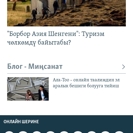
"Борбор Азия Шенгени": Туризм
чөлкөмдү байытабы?
Блог - Миңсанат
Ала-Тоо – онлайн таалимдин эл
аралык бешиги болууга тийиш
ОНЛАЙН ШЕРИНЕ