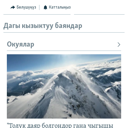
Бөлүшүңүз
Катталыңыз
Дагы кызыктуу баяндар
Окуялар
"Толук даяр болгондор гана чыгышы