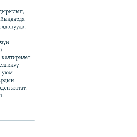
рдырылып,
айылдарда
лдонууда.
Өзүн
н
 келтирилет
белгилүү
н уюм
дардын
деп жатат.
н.