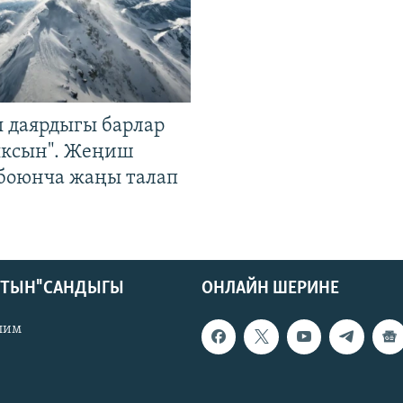
 даярдыгы барлар
ыксын". Жеңиш
 боюнча жаңы талап
КТЫН" САНДЫГЫ
ОНЛАЙН ШЕРИНЕ
лим