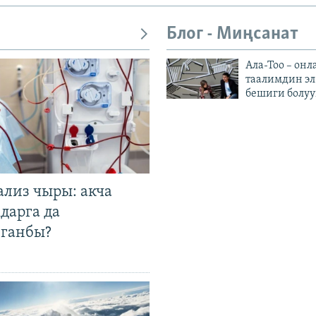
Блог - Миңсанат
Ала-Тоо – онл
таалимдин эл
бешиги болуу
ализ чыры: акча
дарга да
лганбы?