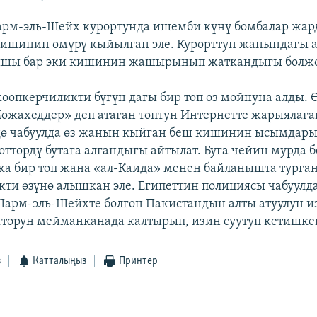
арм-эль-Шейх курортунда ишемби күнү бомбалар жа
кишинин өмүрү кыйылган эле. Курорттун жанындагы 
тышы бар эки кишинин жашырынып жаткандыгы болжо
жоопкерчиликти бүгүн дагы бир топ өз мойнуна алды. 
ожахеддер» деп атаган топтун Интернетте жарыялага
дө чабуулда өз жанын кыйган беш кишинин ысымдары
өттөрдү бутага алгандыгы айтылат. Буга чейин мурда 
ка бир топ жана «ал-Каида» менен байланышта турга
ти өзүнө алышкан эле. Египеттин полициясы чабуул
арм-эль-Шейхте болгон Пакистандын алты атуулун из
тторун мейманканада калтырып, изин суутуп кетишке
з
Катталыңыз
Принтер