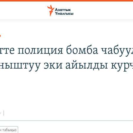
Р
тте полиция бомба чабуу
ныштуу эки айылды кур
з
ан табыңыз