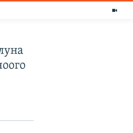
луна
чоого