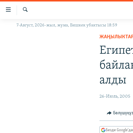
Линктер
Мазмунга
өтүңүз
Издөө
7-Август, 2026-жыл, жума, Бишкек убактысы 18:59
ЖАҢЫЛЫКТАР
Навигацияга
өтүңүз
ЖАҢЫЛЫКТА
КЫРГЫЗСТАН
Издөөгө
Египе
ДҮЙНӨ
КЫРГЫЗСТАН
салыңыз
УКРАИНА
САЯСАТ
ДҮЙНӨ
байла
АТАЙЫН ИЛИКТӨӨ
ЭКОНОМИКА
БОРБОР АЗИЯ
алды
ТВ ПРОГРАММАЛАР
МАДАНИЯТ
ПОДКАСТ
БҮГҮН АЗАТТЫКТА
26-Июль, 2005
ӨЗГӨЧӨ ПИКИР
ЭКСПЕРТТЕР ТАЛДАЙТ
БИЗ ЖАНА ДҮЙНӨ
Бөлүшүңү
ДАНИСТЕ
Бизди Google'д