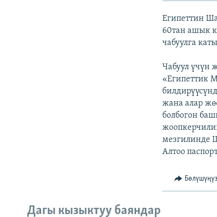
ЭЖЕ-СИҢДИЛЕР
Египеттин Ш
АЗАТТЫК+
60тан ашык 
ЫҢГАЙСЫЗ СУРООЛОР
чабуулга ка
Чабуул үчүн 
«Египеттик М
билдирүүсүн
жана алар жө
болбогон баш
жоопкерчилик
мезгилинде Ш
Алтоо паспор
Бөлүшүңү
Дагы кызыктуу баяндар