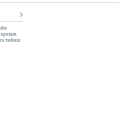
айн
 аралык
га тийиш