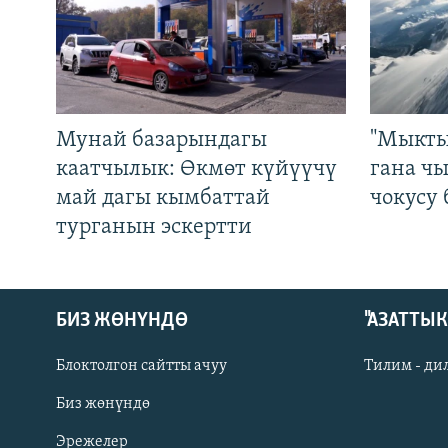
Мунай базарындагы
"Мыкты
каатчылык: Өкмөт күйүүчү
гана ч
май дагы кымбаттай
чокусу
турганын эскертти
БИЗ ЖӨНҮНДӨ
"АЗАТТЫ
Блоктолгон сайтты ачуу
Тилим - ди
Биз жөнүндө
Русский
Эрежелер