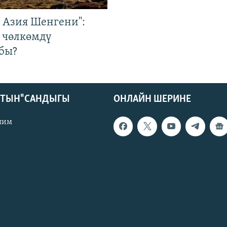
р Азия Шенгени":
 чөлкөмдү
бы?
КТЫН" САНДЫГЫ
ОНЛАЙН ШЕРИНЕ
лим