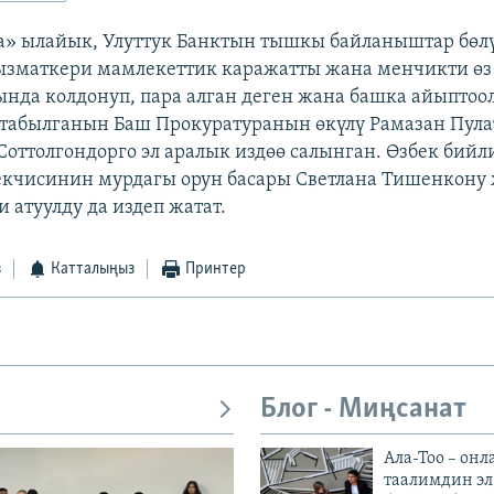
а» ылайык, Улуттук Банктын тышкы байланыштар бө
ызматкери мамлекеттик каражатты жана менчикти өз
да колдонуп, пара алган деген жана башка айыптоо
 табылганын Баш Прокуратуранын өкүлү Рамазан Пула
оттолгондорго эл аралык издөө салынган. Өзбек бийл
кчисинин мурдагы орун басары Светлана Тишенкону
 атуулду да издеп жатат.
з
Катталыңыз
Принтер
Блог - Миңсанат
Ала-Тоо – онл
таалимдин эл