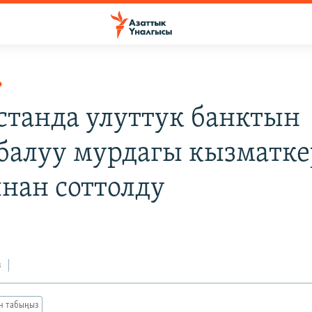
Р
станда улуттук банктын
балуу мурдагы кызматк
нан соттолду
з
ан табыңыз