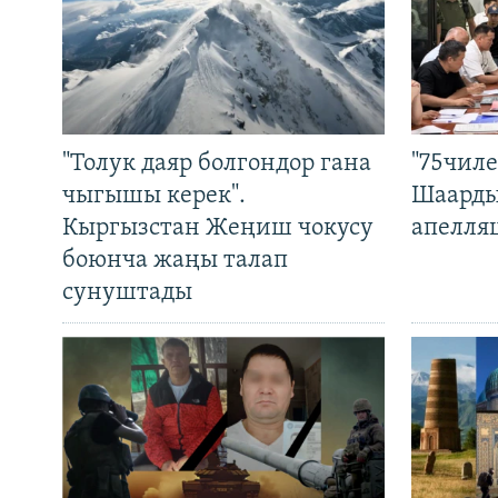
"Толук даяр болгондор гана
"75чиле
чыгышы керек".
Шаарды
Кыргызстан Жеңиш чокусу
апелля
боюнча жаңы талап
сунуштады