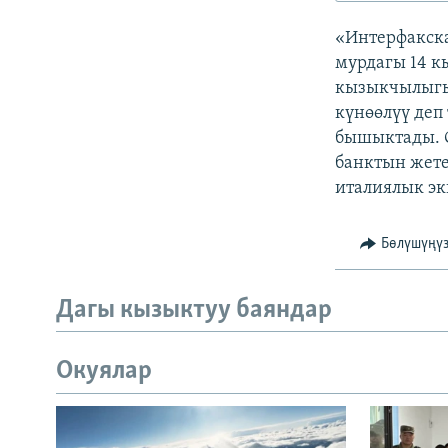
ЭЖЕ-СИҢДИЛЕР
«Интерфакск
АЗАТТЫК+
мурдагы 14 к
ЫҢГАЙСЫЗ СУРООЛОР
кызыкчылыгын
күнөөлүү деп
бышыктады. С
банктын жете
италиялык эки
Бөлүшүңү
Дагы кызыктуу баяндар
Окуялар