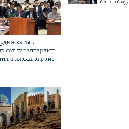
бешиги болуу
рдин каты":
к сот тараптардын
ция арызын карайт