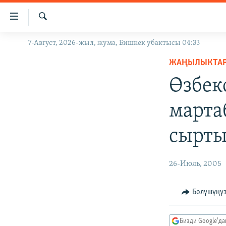
Линктер
Мазмунга
өтүңүз
Издөө
7-Август, 2026-жыл, жума, Бишкек убактысы 04:33
ЖАҢЫЛЫКТАР
Навигацияга
өтүңүз
ЖАҢЫЛЫКТА
КЫРГЫЗСТАН
Издөөгө
Өзбек
ДҮЙНӨ
КЫРГЫЗСТАН
салыңыз
УКРАИНА
САЯСАТ
ДҮЙНӨ
марта
АТАЙЫН ИЛИКТӨӨ
ЭКОНОМИКА
БОРБОР АЗИЯ
сырты
ТВ ПРОГРАММАЛАР
МАДАНИЯТ
ПОДКАСТ
БҮГҮН АЗАТТЫКТА
26-Июль, 2005
ӨЗГӨЧӨ ПИКИР
ЭКСПЕРТТЕР ТАЛДАЙТ
БИЗ ЖАНА ДҮЙНӨ
Бөлүшүңү
ДАНИСТЕ
Бизди Google'д