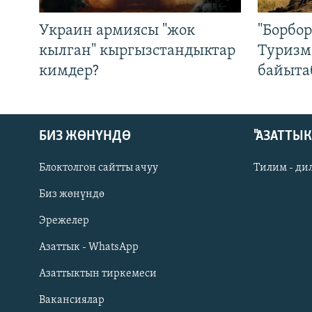
Украин армиясы "жок
"Борбо
кылган" кыргызстандыктар
Туризм
кимдер?
байыта
БИЗ ЖӨНҮНДӨ
"АЗАТТЫ
Блоктолгон сайтты ачуу
Тилим - ди
Биз жөнүндө
Русский
Эрежелер
Азаттык - WhatsApp
ОНЛАЙН ШЕРИНЕ
Азаттыктын тиркемеси
Вакансиялар