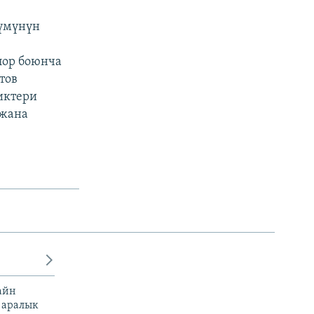
лүмүнүн
лор боюнча
тов
иктери
 жана
айн
 аралык