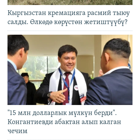
Кыргызстан кремацияга расмий тыюу
салды. Өлкөдө көрүстөн жетиштүүбү?
"15 млн долларлык мүлкүн берди".
Конгантиевди абактан алып калган
чечим