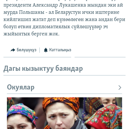
президенти Александр Лукашенка мындан эки ай
ОНЛАЙН ШЕРИНЕ
ЭЖЕ-СИҢДИЛЕР
мурда Польшаны - ал Беларустун ички иштерине
АЗАТТЫК+
кийлгишип жатат деп күнөөлөгөн жана андан бери
ЫҢГАЙСЫЗ СУРООЛОР
болуп өткөн дипломатиялык сүйлөшүүлөр эч
жыйынтык берген жок.
ЭЕ/АРнун бардык сайттары
Бөлүшүңүз
Катталыңыз
Дагы кызыктуу баяндар
Окуялар