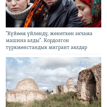
"Күйөөм үйлөндү, жөнөткөн акчама
машина алды". Кордолгон
түркмөнстандык мигрант аялдар