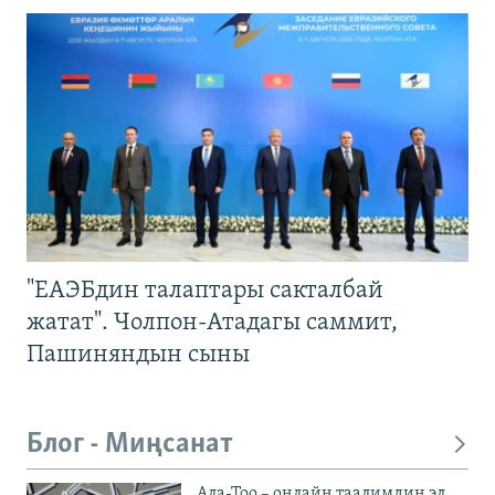
"ЕАЭБдин талаптары сакталбай
жатат". Чолпон-Атадагы саммит,
Пашиняндын сыны
Блог - Миңсанат
Ала-Тоо – онлайн таалимдин эл