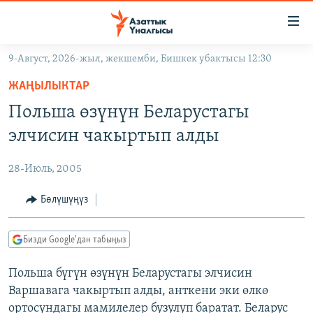
Линктер
Мазмунга
өтүңүз
9-Август, 2026-жыл, жекшемби, Бишкек убактысы 12:30
Навигацияга
ЖАҢЫЛЫКТАР
өтүңүз
ЖАҢЫЛЫКТАР
КЫРГЫЗСТАН
Издөөгө
Польша өзүнүн Беларустагы
салыңыз
ДҮЙНӨ
КЫРГЫЗСТАН
элчисин чакыртып алды
УКРАИНА
САЯСАТ
ДҮЙНӨ
28-Июль, 2005
АТАЙЫН ИЛИКТӨӨ
ЭКОНОМИКА
БОРБОР АЗИЯ
ТВ ПРОГРАММАЛАР
Бөлүшүңүз
МАДАНИЯТ
ПОДКАСТ
БҮГҮН АЗАТТЫКТА
Бизди Google'дан табыңыз
ӨЗГӨЧӨ ПИКИР
ЭКСПЕРТТЕР ТАЛДАЙТ
Польша бүгүн өзүнүн Беларустагы элчисин
БИЗ ЖАНА ДҮЙНӨ
Русский
Варшавага чакыртып алды, анткени эки өлкө
ДАНИСТЕ
ортосундагы мамилелер бузулуп баратат. Беларус