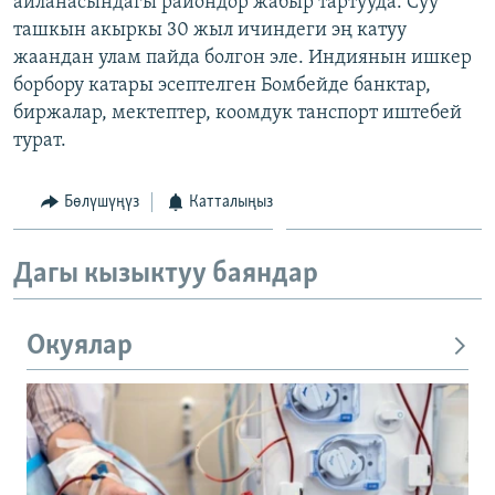
айланасындагы райондор жабыр тартууда. Суу
ОНЛАЙН ШЕРИНЕ
ЭЖЕ-СИҢДИЛЕР
ташкын акыркы 30 жыл ичиндеги эң катуу
жаандан улам пайда болгон эле. Индиянын ишкер
АЗАТТЫК+
борбору катары эсептелген Бомбейде банктар,
ЫҢГАЙСЫЗ СУРООЛОР
биржалар, мектептер, коомдук танспорт иштебей
турат.
ЭЕ/АРнун бардык сайттары
Бөлүшүңүз
Катталыңыз
Дагы кызыктуу баяндар
Окуялар