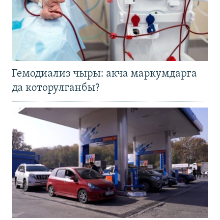
Гемодиализ чыры: акча маркумдарга
да которулганбы?