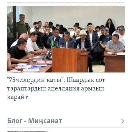
"75чилердин каты": Шаардык сот
тараптардын апелляция арызын
карайт
Блог - Миңсанат