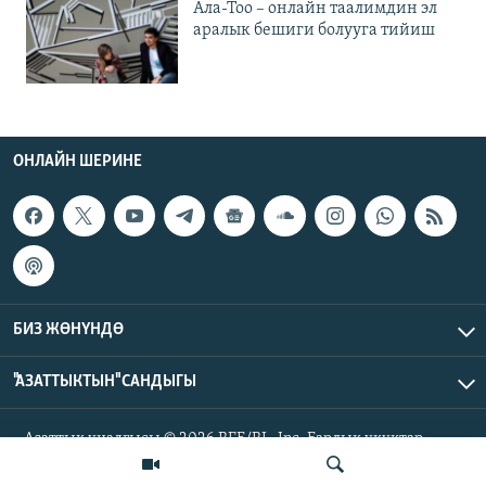
Ала-Тоо – онлайн таалимдин эл
аралык бешиги болууга тийиш
ОНЛАЙН ШЕРИНЕ
БИЗ ЖӨНҮНДӨ
"АЗАТТЫКТЫН" САНДЫГЫ
Азаттык үналгысы © 2026 RFE/RL, Inc. Бардык укуктар
корголгон.