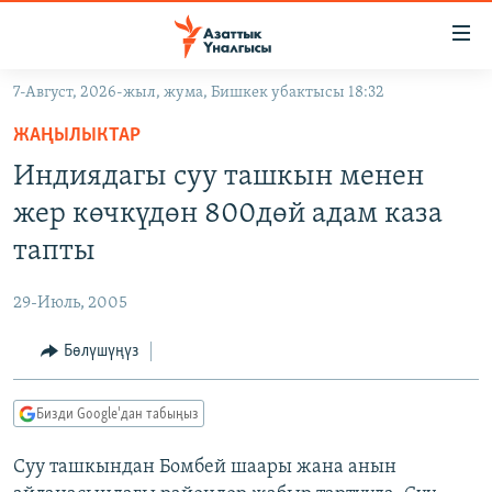
Линктер
Мазмунга
өтүңүз
7-Август, 2026-жыл, жума, Бишкек убактысы 18:32
Навигацияга
ЖАҢЫЛЫКТАР
өтүңүз
ЖАҢЫЛЫКТАР
КЫРГЫЗСТАН
Издөөгө
Индиядагы суу ташкын менен
салыңыз
ДҮЙНӨ
КЫРГЫЗСТАН
жер көчкүдөн 800дөй адам каза
УКРАИНА
САЯСАТ
ДҮЙНӨ
тапты
АТАЙЫН ИЛИКТӨӨ
ЭКОНОМИКА
БОРБОР АЗИЯ
29-Июль, 2005
ТВ ПРОГРАММАЛАР
МАДАНИЯТ
Бөлүшүңүз
ПОДКАСТ
БҮГҮН АЗАТТЫКТА
ӨЗГӨЧӨ ПИКИР
ЭКСПЕРТТЕР ТАЛДАЙТ
Бизди Google'дан табыңыз
БИЗ ЖАНА ДҮЙНӨ
Русский
Суу ташкындан Бомбей шаары жана анын
ДАНИСТЕ