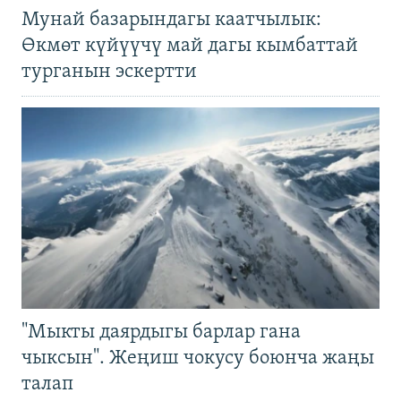
Мунай базарындагы каатчылык:
Өкмөт күйүүчү май дагы кымбаттай
турганын эскертти
"Мыкты даярдыгы барлар гана
чыксын". Жеңиш чокусу боюнча жаңы
талап