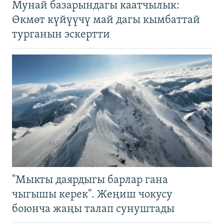
Мунай базарындагы каатчылык:
Өкмөт күйүүчү май дагы кымбаттай
турганын эскертти
"Мыкты даярдыгы барлар гана
чыгышы керек". Жеңиш чокусу
боюнча жаңы талап сунуштады