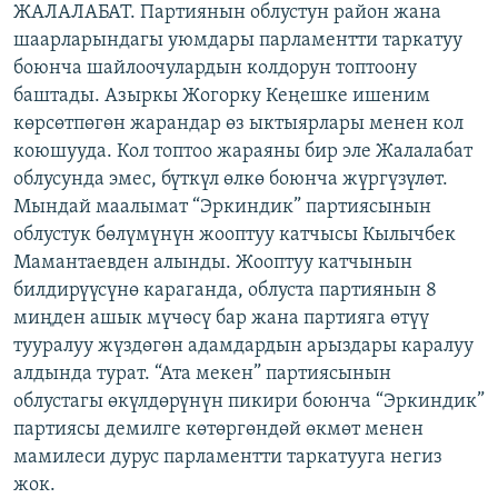
ЖАЛАЛАБАТ. Партиянын облустун район жана
ОНЛАЙН ШЕРИНЕ
ЭЖЕ-СИҢДИЛЕР
шаарларындагы уюмдары парламентти таркатуу
АЗАТТЫК+
боюнча шайлоочулардын колдорун топтоону
баштады. Азыркы Жогорку Кеңешке ишеним
ЫҢГАЙСЫЗ СУРООЛОР
көрсөтпөгөн жарандар өз ыктыярлары менен кол
коюшууда. Кол топтоо жараяны бир эле Жалалабат
ЭЕ/АРнун бардык сайттары
облусунда эмес, бүткүл өлкө боюнча жүргүзүлөт.
Мындай маалымат “Эркиндик” партиясынын
облустук бөлүмүнүн жооптуу катчысы Кылычбек
Мамантаевден алынды. Жооптуу катчынын
билдирүүсүнө караганда, облуста партиянын 8
миңден ашык мүчөсү бар жана партияга өтүү
тууралуу жүздөгөн адамдардын арыздары каралуу
алдында турат. “Ата мекен” партиясынын
облустагы өкүлдөрүнүн пикири боюнча “Эркиндик”
партиясы демилге көтөргөндөй өкмөт менен
мамилеси дурус парламентти таркатууга негиз
жок.