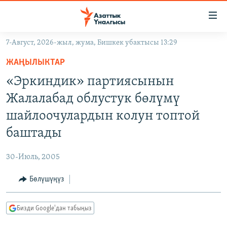
Линктер
Мазмунга
өтүңүз
7-Август, 2026-жыл, жума, Бишкек убактысы 13:29
Навигацияга
ЖАҢЫЛЫКТАР
өтүңүз
ЖАҢЫЛЫКТАР
КЫРГЫЗСТАН
Издөөгө
«Эркиндик» партиясынын
салыңыз
ДҮЙНӨ
КЫРГЫЗСТАН
Жалалабад облустук бөлүмү
УКРАИНА
САЯСАТ
ДҮЙНӨ
шайлоочулардын колун топтой
АТАЙЫН ИЛИКТӨӨ
ЭКОНОМИКА
БОРБОР АЗИЯ
баштады
ТВ ПРОГРАММАЛАР
МАДАНИЯТ
30-Июль, 2005
ПОДКАСТ
БҮГҮН АЗАТТЫКТА
Бөлүшүңүз
ӨЗГӨЧӨ ПИКИР
ЭКСПЕРТТЕР ТАЛДАЙТ
БИЗ ЖАНА ДҮЙНӨ
Русский
Бизди Google'дан табыңыз
ДАНИСТЕ