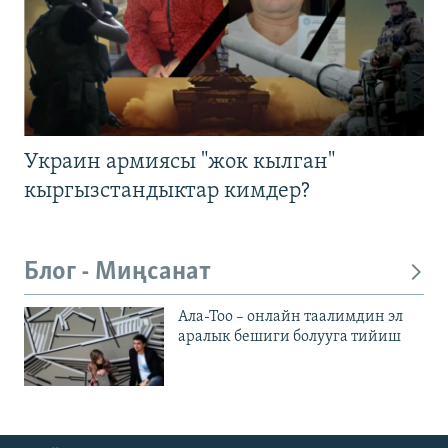
Украин армиясы "жок кылган"
кыргызстандыктар кимдер?
Блог - Миңсанат
Ала-Тоо – онлайн таалимдин эл
аралык бешиги болууга тийиш