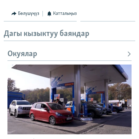
Бөлүшүңүз
Катталыңыз
Дагы кызыктуу баяндар
Окуялар