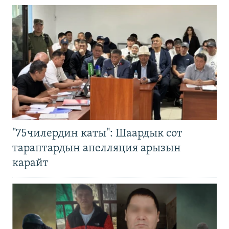
"75чилердин каты": Шаардык сот
тараптардын апелляция арызын
карайт