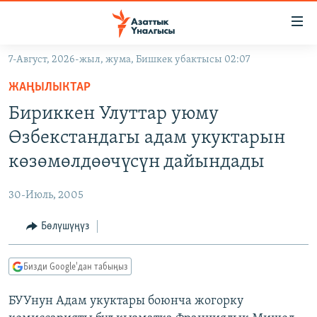
Линктер
Мазмунга
өтүңүз
7-Август, 2026-жыл, жума, Бишкек убактысы 02:07
Навигацияга
ЖАҢЫЛЫКТАР
өтүңүз
ЖАҢЫЛЫКТАР
КЫРГЫЗСТАН
Издөөгө
Бириккен Улуттар уюму
салыңыз
ДҮЙНӨ
КЫРГЫЗСТАН
Өзбекстандагы адам укуктарын
УКРАИНА
САЯСАТ
ДҮЙНӨ
көзөмөлдөөчүсүн дайындады
АТАЙЫН ИЛИКТӨӨ
ЭКОНОМИКА
БОРБОР АЗИЯ
30-Июль, 2005
ТВ ПРОГРАММАЛАР
МАДАНИЯТ
Бөлүшүңүз
ПОДКАСТ
БҮГҮН АЗАТТЫКТА
ӨЗГӨЧӨ ПИКИР
ЭКСПЕРТТЕР ТАЛДАЙТ
Бизди Google'дан табыңыз
БИЗ ЖАНА ДҮЙНӨ
Русский
БУУнун Адам укуктары боюнча жогорку
ДАНИСТЕ