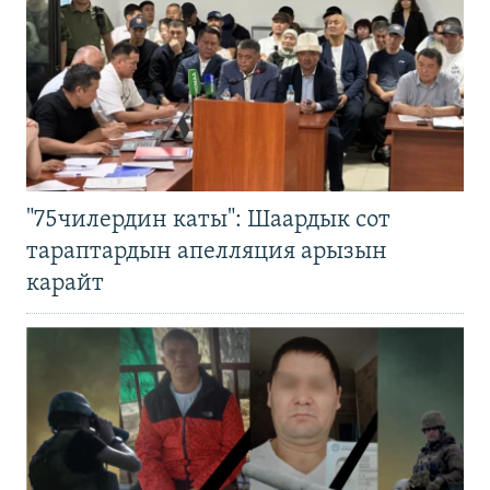
"75чилердин каты": Шаардык сот
тараптардын апелляция арызын
карайт