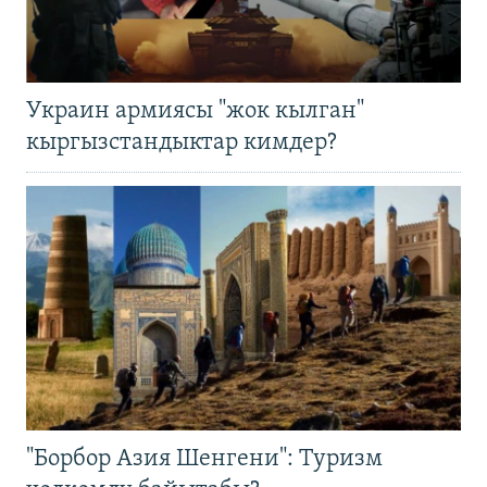
Украин армиясы "жок кылган"
кыргызстандыктар кимдер?
"Борбор Азия Шенгени": Туризм