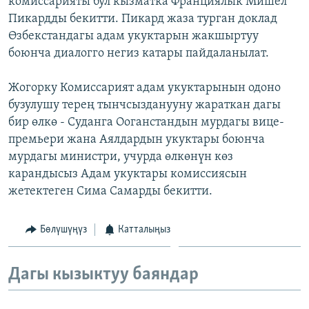
комиссарияты бул кызматка Франциялык Мишел
ОНЛАЙН ШЕРИНЕ
ЭЖЕ-СИҢДИЛЕР
Пикардды бекитти. Пикард жаза турган доклад
Өзбекстандагы адам укуктарын жакшыртуу
АЗАТТЫК+
боюнча диалогго негиз катары пайдаланылат.
ЫҢГАЙСЫЗ СУРООЛОР
Жогорку Комиссарият адам укуктарынын одоно
бузулушу терең тынчсызданууну жараткан дагы
ЭЕ/АРнун бардык сайттары
бир өлкө - Суданга Ооганстандын мурдагы вице-
премьери жана Аялдардын укуктары боюнча
мурдагы министри, учурда өлкөнүн көз
карандысыз Адам укуктары комиссиясын
жетектеген Сима Самарды бекитти.
Бөлүшүңүз
Катталыңыз
Дагы кызыктуу баяндар