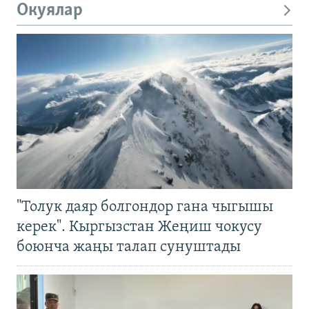
Окуялар
"Толук даяр болгондор гана чыгышы
керек". Кыргызстан Жеңиш чокусу
боюнча жаңы талап сунуштады