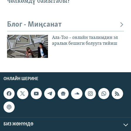
чөлкөмдү байытабы?
Блог - Миңсанат
Ала-Тоо – онлайн таалимдин эл
аралык бешиги болууга тийиш
ОНЛАЙН ШЕРИНЕ
БИЗ ЖӨНҮНДӨ