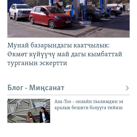
Мунай базарындагы каатчылык:
Өкмөт күйүүчү май дагы кымбаттай
турганын эскертти
Блог - Миңсанат
Ала-Тоо – онлайн таалимдин эл
аралык бешиги болууга тийиш