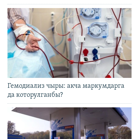
Гемодиализ чыры: акча маркумдарга
да которулганбы?