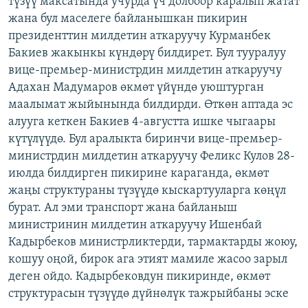
түзүү максатында учурда үч долбоор каралып жатат
ОНЛАЙН ШЕРИНЕ
ЭЖЕ-СИҢДИЛЕР
жана бул маселеге байланышкан пикирин
президенттин милдетин аткаруучу Курманбек
АЗАТТЫК+
Бакиев жакынкы күндөрү билдирет. Бул тууралуу
ЫҢГАЙСЫЗ СУРООЛОР
вице-премьер-министрдин милдетин аткаруучу
Адахан Мадумаров өкмөт үйүндө уюштурган
маалымат жыйынында билдирди. Өткөн аптада эс
ЭЕ/АРнун бардык сайттары
алууга кеткен Бакиев 4-августта ишке чыгаары
күтүлүүдө. Бул аралыкта биринчи вице-премьер-
министрдин милдетин аткаруучу Феликс Кулов 28-
июлда билдирген пикирине караганда, өкмөт
жаңы структураны түзүүдө кыскартууларга көңүл
бурат. Ал эми транспорт жана байланыш
министринин милдетин аткаруучу Ишенбай
Кадырбеков министрликтерди, тармактарды жоюу,
кошуу оңой, бирок ага этият мамиле жасоо зарыл
деген ойдо. Кадырбековдун пикиринде, өкмөт
структурасын түзүүдө дүйнөлүк тажрыйбаны эске