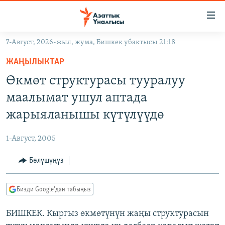
Линктер
Мазмунга
өтүңүз
7-Август, 2026-жыл, жума, Бишкек убактысы 21:18
Навигацияга
ЖАҢЫЛЫКТАР
өтүңүз
ЖАҢЫЛЫКТАР
КЫРГЫЗСТАН
Издөөгө
Өкмөт структурасы тууралуу
салыңыз
ДҮЙНӨ
КЫРГЫЗСТАН
маалымат ушул аптада
УКРАИНА
САЯСАТ
ДҮЙНӨ
жарыяланышы күтүлүүдө
АТАЙЫН ИЛИКТӨӨ
ЭКОНОМИКА
БОРБОР АЗИЯ
1-Август, 2005
ТВ ПРОГРАММАЛАР
МАДАНИЯТ
Бөлүшүңүз
ПОДКАСТ
БҮГҮН АЗАТТЫКТА
ӨЗГӨЧӨ ПИКИР
ЭКСПЕРТТЕР ТАЛДАЙТ
Бизди Google'дан табыңыз
БИЗ ЖАНА ДҮЙНӨ
Русский
БИШКЕК. Кыргыз өкмөтүнүн жаңы структурасын
ДАНИСТЕ