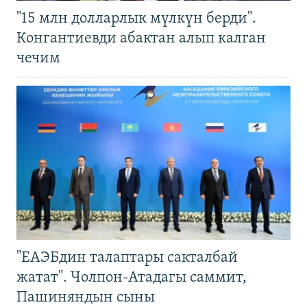
"15 млн долларлык мүлкүн берди".
Конгантиевди абактан алып калган
чечим
"ЕАЭБдин талаптары сакталбай
жатат". Чолпон-Атадагы саммит,
Пашиняндын сыны