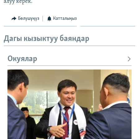
алуу керек.
Бөлүшүңүз
Катталыңыз
Дагы кызыктуу баяндар
Окуялар