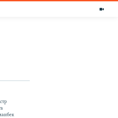
стр
та
манбек