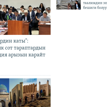
таалимдин эл
бешиги болуу
рдин каты":
к сот тараптардын
ция арызын карайт