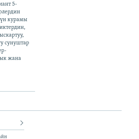
ант 5-
рлердин
түн курамы
иктердин,
ыскартуу,
уу сунуштар
ер-
чык жана
айн