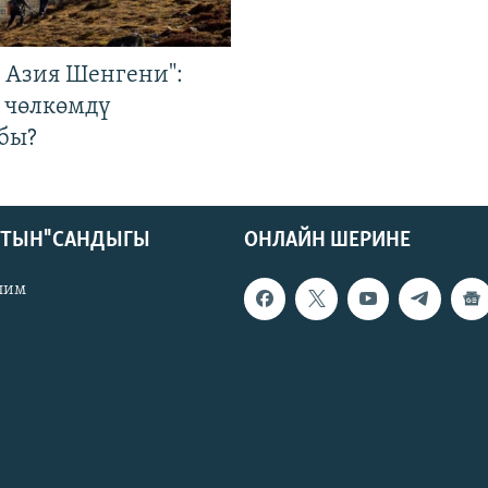
р Азия Шенгени":
 чөлкөмдү
бы?
КТЫН" САНДЫГЫ
ОНЛАЙН ШЕРИНЕ
лим