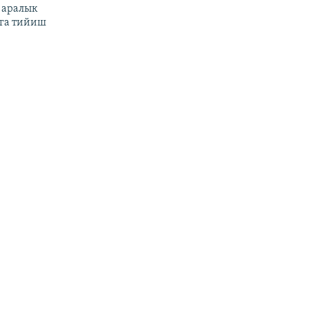
 аралык
га тийиш