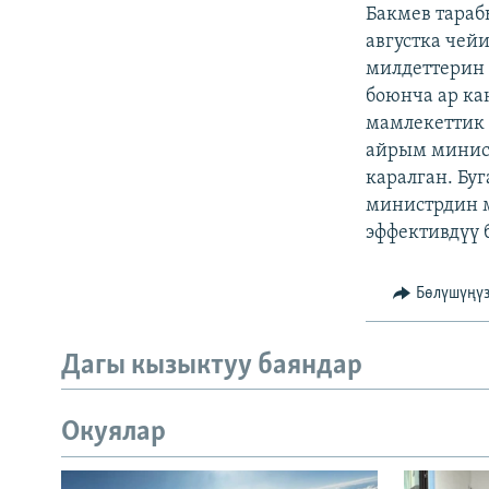
ЭЖЕ-СИҢДИЛЕР
Бакмев тараб
августка чей
АЗАТТЫК+
милдеттерин 
ЫҢГАЙСЫЗ СУРООЛОР
боюнча ар ка
мамлекеттик 
айрым минист
каралган. Бу
министрдин м
эффективдүү 
Бөлүшүңү
Дагы кызыктуу баяндар
Окуялар