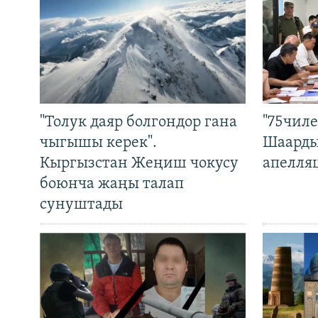
"Толук даяр болгондор гана
"75чиле
чыгышы керек".
Шаарды
Кыргызстан Жеңиш чокусу
апелля
боюнча жаңы талап
сунуштады