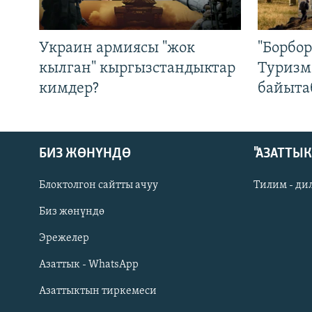
Украин армиясы "жок
"Борбо
кылган" кыргызстандыктар
Туризм
кимдер?
байыта
БИЗ ЖӨНҮНДӨ
"АЗАТТЫ
Блоктолгон сайтты ачуу
Тилим - ди
Биз жөнүндө
Русский
Эрежелер
Азаттык - WhatsApp
ОНЛАЙН ШЕРИНЕ
Азаттыктын тиркемеси