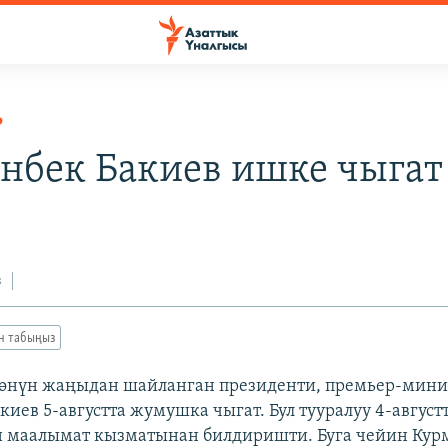
Р
нбек Бакиев ишке чыгат
з
ан табыңыз
өнүн жаңыдан шайланган президенти, премьер-мини
иев 5-августта жумушка чыгат. Бул тууралуу 4-август
н маалымат кызматынан билдиришти. Буга чейин Кур