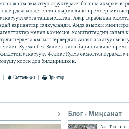
ынан жаңы өкмөттүн структурасы боюнча акыркы вари
ин даярдалсын деген тапшырма вице-премьер-минист
аткаруучуларга тапшырылган. Алар тарабынан өкмөт
ндай варианттар талкууланды. Анда азыркы министрл
агенттиктер менен комиссия, комитеттердин санын к
рликтердеги кызматкерлердин санын азайтуу сыякт
га чейин Курманбек Бакиев жана биринчи вице-премь
илдетин аткаруучу Феликс Кулов өкмөттүн курамы а
болушу керек деп билдиришкен.
з
Катталыңыз
Принтер
Блог - Миңсанат
Ала-Тоо – онл