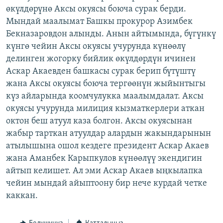
өкүлдөрүнө Аксы окуясы боюча сурак берди.
ОНЛАЙН ШЕРИНЕ
ЭЖЕ-СИҢДИЛЕР
Мындай маалымат Башкы прокурор Азимбек
АЗАТТЫК+
Бекназаровдон алынды. Анын айтымында, бүгүнкү
ЫҢГАЙСЫЗ СУРООЛОР
күнгө чейин Аксы окуясы учурунда күнөөлү
делинген жогорку бийлик өкүлдөрдүн ичинен
Аскар Акаевден башкасы сурак берип бүтүштү
ЭЕ/АРнун бардык сайттары
жана Аксы окуясы боюча тергөөнүн жыйынтыгы
күз айларында коомчулукка маалымдалат. Аксы
окуясы учурунда милиция кызматкерлери аткан
октон беш атуул каза болгон. Аксы окуясынан
жабыр тарткан атуулдар алардын жакындарынын
атылышына ошол кездеге президент Аскар Акаев
жана Аманбек Карыпкулов күнөөлүү экендигин
айтып келишет. Ал эми Аскар Акаев ыңкылапка
чейин мындай айыптоону бир нече курдай четке
каккан.