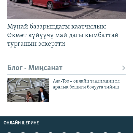
Мунай базарындагы каатчылык:
Өкмөт күйүүчү май дагы кымбаттай
турганын эскертти
Блог - Миңсанат
Ала-Тоо – онлайн таалимдин эл
аралык бешиги болууга тийиш
ОНЛАЙН ШЕРИНЕ