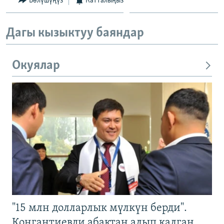
Бөлүшүңүз
Катталыңыз
Дагы кызыктуу баяндар
Окуялар
"15 млн долларлык мүлкүн берди".
Конгантиевди абактан алып калган