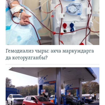
Гемодиализ чыры: акча маркумдарга
да которулганбы?