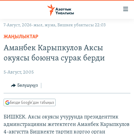
Линктер
Мазмунга
өтүңүз
7-Август, 2026-жыл, жума, Бишкек убактысы 22:03
Навигацияга
ЖАҢЫЛЫКТАР
өтүңүз
ЖАҢЫЛЫКТАР
КЫРГЫЗСТАН
Издөөгө
Аманбек Карыпкулов Аксы
салыңыз
ДҮЙНӨ
КЫРГЫЗСТАН
окуясы боюнча сурак берди
УКРАИНА
САЯСАТ
ДҮЙНӨ
5-Август, 2005
АТАЙЫН ИЛИКТӨӨ
ЭКОНОМИКА
БОРБОР АЗИЯ
ТВ ПРОГРАММАЛАР
Бөлүшүңүз
МАДАНИЯТ
ПОДКАСТ
БҮГҮН АЗАТТЫКТА
Бизди Google'дан табыңыз
ӨЗГӨЧӨ ПИКИР
ЭКСПЕРТТЕР ТАЛДАЙТ
БИШКЕК. Аксы окуясы учурунда президенттик
БИЗ ЖАНА ДҮЙНӨ
Русский
админстрацияны жетектеген Аманбек Карыпкулов
ДАНИСТЕ
4-августта Бишкекте тартип коргоо орган