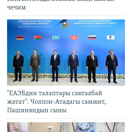
чечим
"ЕАЭБдин талаптары сакталбай
жатат". Чолпон-Атадагы саммит,
Пашиняндын сыны