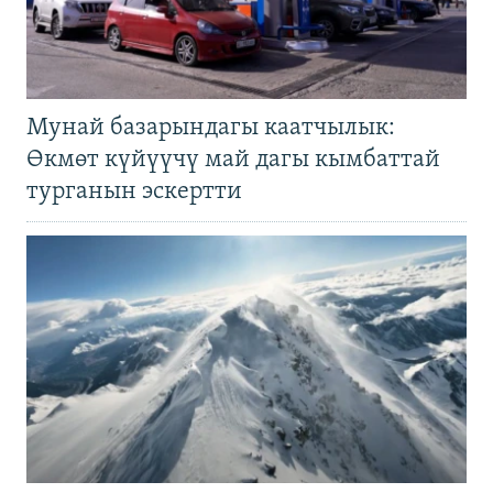
Мунай базарындагы каатчылык:
Өкмөт күйүүчү май дагы кымбаттай
турганын эскертти