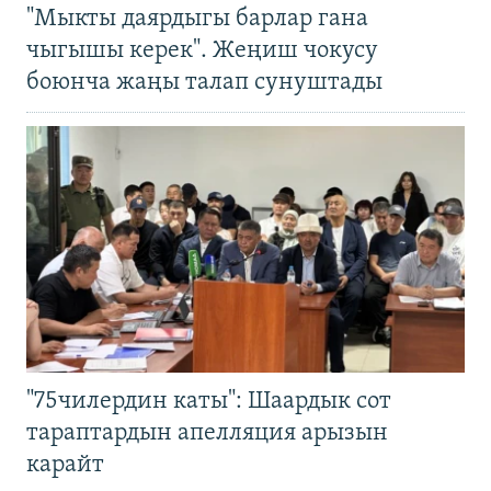
"Мыкты даярдыгы барлар гана
чыгышы керек". Жеңиш чокусу
боюнча жаңы талап сунуштады
"75чилердин каты": Шаардык сот
тараптардын апелляция арызын
карайт