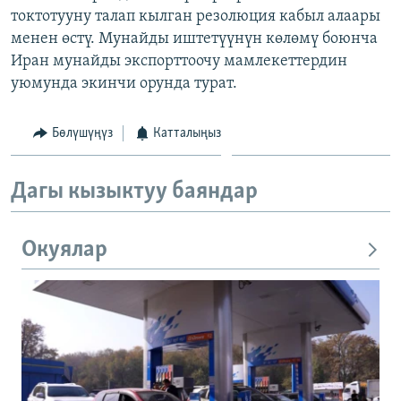
токтотууну талап кылган резолюция кабыл алаары
ОНЛАЙН ШЕРИНЕ
ЭЖЕ-СИҢДИЛЕР
менен өстү. Мунайды иштетүүнүн көлөмү боюнча
АЗАТТЫК+
Иран мунайды экспорттоочу мамлекеттердин
ЫҢГАЙСЫЗ СУРООЛОР
уюмунда экинчи орунда турат.
Бөлүшүңүз
Катталыңыз
ЭЕ/АРнун бардык сайттары
Дагы кызыктуу баяндар
Окуялар