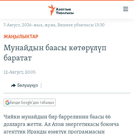
Линктер
Мазмунга
өтүңүз
7-Август, 2026-жыл, жума, Бишкек убактысы 13:30
Навигацияга
ЖАҢЫЛЫКТАР
өтүңүз
ЖАҢЫЛЫКТАР
КЫРГЫЗСТАН
Издөөгө
Мунайдын баасы көтөрүлүп
салыңыз
ДҮЙНӨ
КЫРГЫЗСТАН
баратат
УКРАИНА
САЯСАТ
ДҮЙНӨ
12-Август, 2005
АТАЙЫН ИЛИКТӨӨ
ЭКОНОМИКА
БОРБОР АЗИЯ
ТВ ПРОГРАММАЛАР
Бөлүшүңүз
МАДАНИЯТ
ПОДКАСТ
БҮГҮН АЗАТТЫКТА
Бизди Google'дан табыңыз
ӨЗГӨЧӨ ПИКИР
ЭКСПЕРТТЕР ТАЛДАЙТ
Чийки мунайдын бир баррелинин баасы 66
БИЗ ЖАНА ДҮЙНӨ
Русский
долларга жетти. Ал Атом энергетикасы боюнча
ДАНИСТЕ
агенттик Иранды өзөктүк программасын