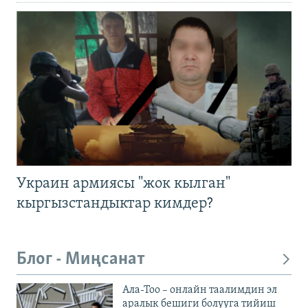
Украин армиясы "жок кылган"
кыргызстандыктар кимдер?
Блог - Миңсанат
Ала-Тоо – онлайн таалимдин эл
аралык бешиги болууга тийиш