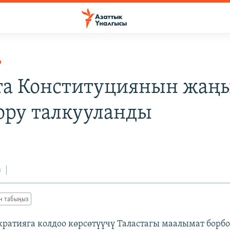
Р
та Конституциянын жаң
ору талкууланды
з
ан табыңыз
ратияга колдоо көрсөтүүчү Таластагы маалымат борбо