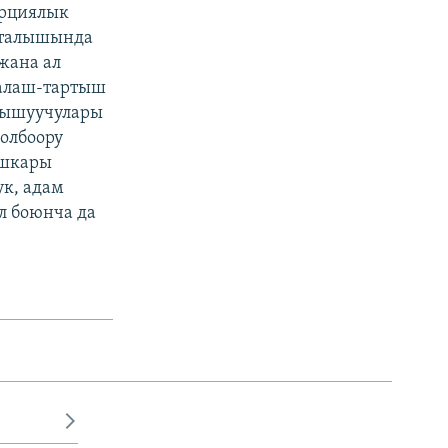
ерциялык
шталышында
жана ал
талаш-тартыш
тышуучулары
олбоору
ышкары
к, адам
л боюнча да