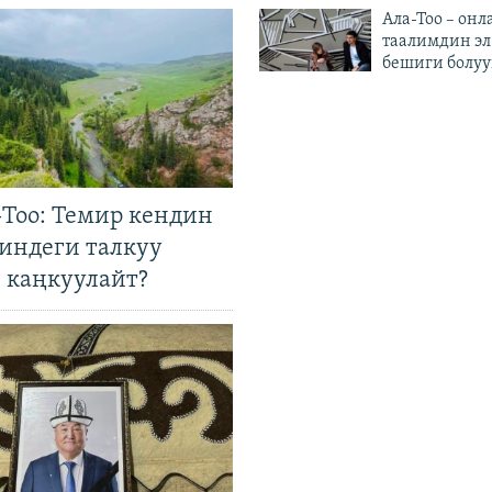
Ала-Тоо – онл
таалимдин эл
бешиги болуу
Тоо: Темир кендин
гиндеги талкуу
 каңкуулайт?