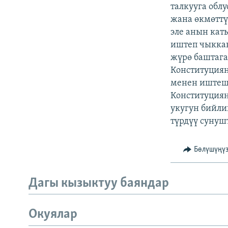
ЭЖЕ-СИҢДИЛЕР
талкууга обл
жана өкмөтт
АЗАТТЫК+
эле анын ка
ЫҢГАЙСЫЗ СУРООЛОР
иштеп чыккан
жүрө баштаг
Конституция
менен иштеш
Конституциян
укугун бийли
түрдүү сунуш
Бөлүшүңү
Дагы кызыктуу баяндар
Окуялар