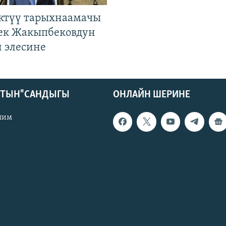
ктүү тарыхнаамачы
к Жакыпбековдун
 элесине
КТЫН" САНДЫГЫ
ОНЛАЙН ШЕРИНЕ
лим