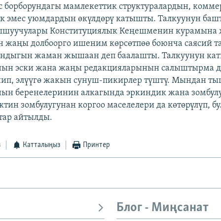
ус борборундагы мамлекеттик структуралардын, комм
үк эмес уюмдардын өкүлдөрү катышты. Талкуунун ба
тышуучулары Конституциялык Кеңешменин курамына 
 жаңы долбоорго ишеним көрсөтпөө боюнча саясий 
андыгын жаман жышаан деп баалашты. Талкуунун ка
нын эски жана жаңы редакцияларынын салыштырма д
ип, элүүгө жакын сунуш-пикирлер түштү. Мындан т
ын беренелеринин алкагында эркиндик жана зомбулу
ктин зомбулугунан коргоо маселелери да көтөрүлүп, бу
тар айтылды.
з
Катталыңыз
Принтер
Блог - Миңсанат