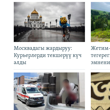
Москвадагы жардыруу:
Жетим-
Курьерлерди текшерүү күч
тегере
алды
эмнени