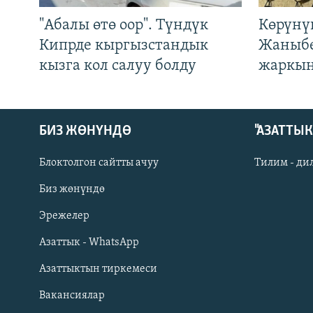
"Абалы өтө оор". Түндүк
Көрүнү
Кипрде кыргызстандык
Жаныбе
кызга кол салуу болду
жаркын
БИЗ ЖӨНҮНДӨ
"АЗАТТЫ
Блоктолгон сайтты ачуу
Тилим - ди
Биз жөнүндө
Русский
Эрежелер
Азаттык - WhatsApp
ОНЛАЙН ШЕРИНЕ
Азаттыктын тиркемеси
Вакансиялар