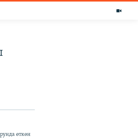
ы
рунда өткөн