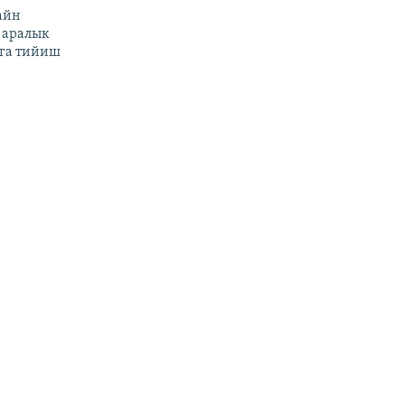
айн
 аралык
га тийиш