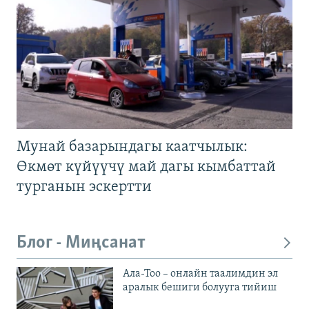
Мунай базарындагы каатчылык:
Өкмөт күйүүчү май дагы кымбаттай
турганын эскертти
Блог - Миңсанат
Ала-Тоо – онлайн таалимдин эл
аралык бешиги болууга тийиш