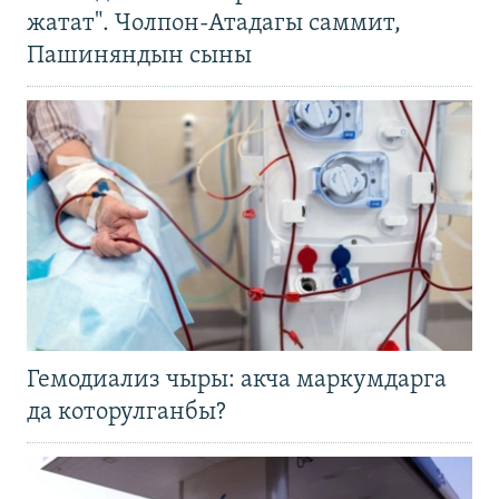
жатат". Чолпон-Атадагы саммит,
Пашиняндын сыны
Гемодиализ чыры: акча маркумдарга
да которулганбы?