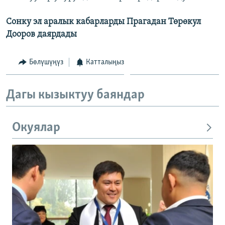
ОНЛАЙН ШЕРИНЕ
ЭЖЕ-СИҢДИЛЕР
Сонку эл аралык кабарларды Прагадан Төрөкул
АЗАТТЫК+
Дооров даярдады
ЫҢГАЙСЫЗ СУРООЛОР
Бөлүшүңүз
Катталыңыз
ЭЕ/АРнун бардык сайттары
Дагы кызыктуу баяндар
Окуялар