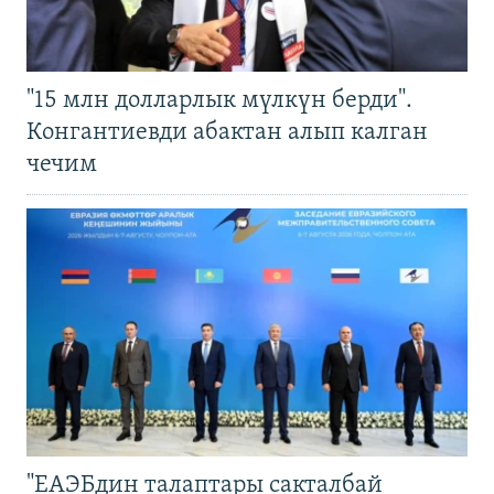
"15 млн долларлык мүлкүн берди".
Конгантиевди абактан алып калган
чечим
"ЕАЭБдин талаптары сакталбай