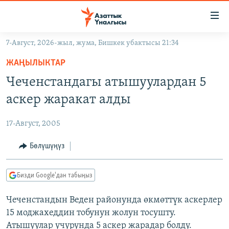
Линктер
Мазмунга
өтүңүз
7-Август, 2026-жыл, жума, Бишкек убактысы 21:34
Навигацияга
ЖАҢЫЛЫКТАР
өтүңүз
ЖАҢЫЛЫКТАР
КЫРГЫЗСТАН
Издөөгө
Чеченстандагы атышуулардан 5
салыңыз
ДҮЙНӨ
КЫРГЫЗСТАН
аскер жаракат алды
УКРАИНА
САЯСАТ
ДҮЙНӨ
17-Август, 2005
АТАЙЫН ИЛИКТӨӨ
ЭКОНОМИКА
БОРБОР АЗИЯ
ТВ ПРОГРАММАЛАР
Бөлүшүңүз
МАДАНИЯТ
ПОДКАСТ
БҮГҮН АЗАТТЫКТА
Бизди Google'дан табыңыз
ӨЗГӨЧӨ ПИКИР
ЭКСПЕРТТЕР ТАЛДАЙТ
Чеченстандын Веден районунда өкмөттүк аскерлер
БИЗ ЖАНА ДҮЙНӨ
Русский
15 моджахеддин тобунун жолун тосушту.
ДАНИСТЕ
Атышуулар учурунда 5 аскер жарадар болду.