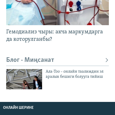
Гемодиализ чыры: акча маркумдарга
да которулганбы?
Блог - Миңсанат
Ала-Тоо – онлайн таалимдин эл
аралык бешиги болууга тийиш
ОНЛАЙН ШЕРИНЕ