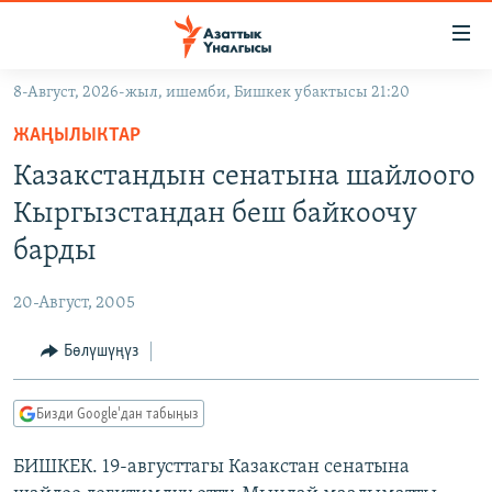
Линктер
Мазмунга
өтүңүз
8-Август, 2026-жыл, ишемби, Бишкек убактысы 21:20
Навигацияга
ЖАҢЫЛЫКТАР
өтүңүз
ЖАҢЫЛЫКТАР
КЫРГЫЗСТАН
Издөөгө
Казакстандын сенатына шайлоого
салыңыз
ДҮЙНӨ
КЫРГЫЗСТАН
Кыргызстандан беш байкоочу
УКРАИНА
САЯСАТ
ДҮЙНӨ
барды
АТАЙЫН ИЛИКТӨӨ
ЭКОНОМИКА
БОРБОР АЗИЯ
20-Август, 2005
ТВ ПРОГРАММАЛАР
МАДАНИЯТ
Бөлүшүңүз
ПОДКАСТ
БҮГҮН АЗАТТЫКТА
ӨЗГӨЧӨ ПИКИР
ЭКСПЕРТТЕР ТАЛДАЙТ
Бизди Google'дан табыңыз
БИЗ ЖАНА ДҮЙНӨ
Русский
БИШКЕК. 19-августтагы Казакстан сенатына
ДАНИСТЕ