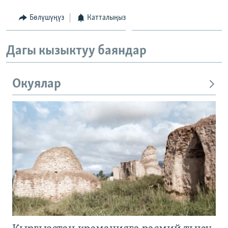
Бөлүшүңүз
Катталыңыз
Дагы кызыктуу баяндар
Окуялар