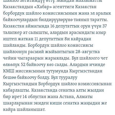
шайлоо легитимдүү өттү. Мындай маалыматты
ОНЛАЙН ШЕРИНЕ
ЭЖЕ-СИҢДИЛЕР
Казакстандын «Хабар» агенттиги Казакстан
борбордук шайлоо комиссиясынын жана эл аралык
АЗАТТЫК+
байкоочулардын билдирүүлөрүнө таянып таратты.
ЫҢГАЙСЫЗ СУРООЛОР
Казакстан аймагында 16 депутаттык орун үчүн 37
талапкер ат салышты, алардын арасындагы азыр
иштеп жаткан 11 депутаттын 8и кайрадан
ЭЕ/АРнун бардык сайттары
шайланды. Борбордук шайлоо комиссиясы
шайлоонун расмий жыйынтыгын 28-августка
чейин чыгараарын жарыялады. Бул шайлоого чет
өлкөлүк 52 байкоочу көз салды. Алардын ичинде
КМШ миссиясынын тутумунда Кыргызстандан
бешөө байкоочу болду. Бул тууралуу
Кыргызстандын Борбордук шайлоо комиссиясынан
кабарлашты. Казакстанда сенатка алты жылдан
бир ирет 14 облустан жана Астана, Алматы
шаарларынан экиден киши сенатка жаңыдан же
кайра шайланышат.