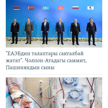
"ЕАЭБдин талаптары сакталбай
жатат". Чолпон-Атадагы саммит,
Пашиняндын сыны