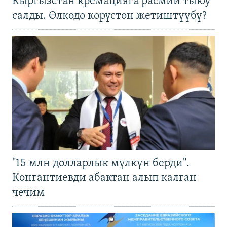
Кыргызстан кремацияга расмий тыюу
салды. Өлкөдө көрүстөн жетиштүүбү?
"15 млн долларлык мүлкүн берди".
Конгантиевди абактан алып калган
чечим