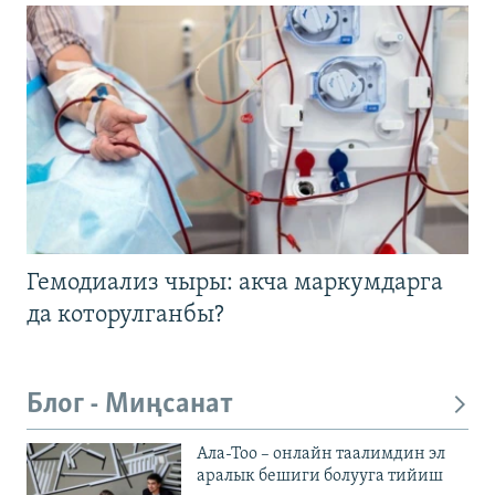
Гемодиализ чыры: акча маркумдарга
да которулганбы?
Блог - Миңсанат
Ала-Тоо – онлайн таалимдин эл
аралык бешиги болууга тийиш