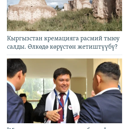
Кыргызстан кремацияга расмий тыюу
салды. Өлкөдө көрүстөн жетиштүүбү?