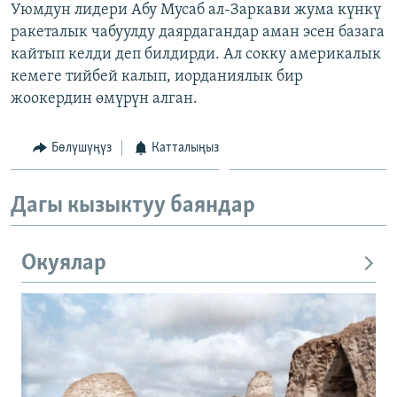
Уюмдун лидери Абу Мусаб ал-Заркави жума күнкү
ОНЛАЙН ШЕРИНЕ
ЭЖЕ-СИҢДИЛЕР
ракеталык чабуулду даярдагандар аман эсен базага
АЗАТТЫК+
кайтып келди деп билдирди. Ал сокку америкалык
кемеге тийбей калып, иорданиялык бир
ЫҢГАЙСЫЗ СУРООЛОР
жоокердин өмүрүн алган.
ЭЕ/АРнун бардык сайттары
Бөлүшүңүз
Катталыңыз
Дагы кызыктуу баяндар
Окуялар