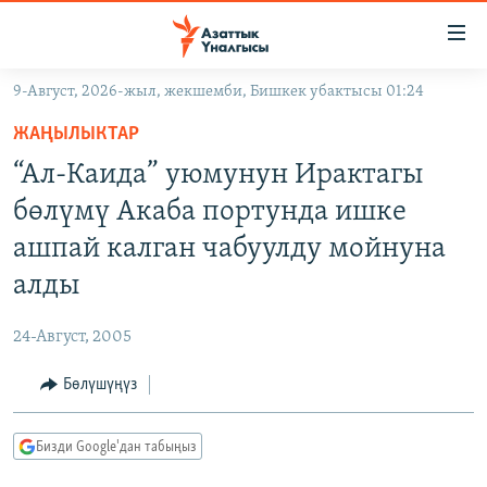
Линктер
Мазмунга
өтүңүз
9-Август, 2026-жыл, жекшемби, Бишкек убактысы 01:24
Навигацияга
ЖАҢЫЛЫКТАР
өтүңүз
ЖАҢЫЛЫКТАР
КЫРГЫЗСТАН
Издөөгө
“Ал-Каида” уюмунун Ирактагы
салыңыз
ДҮЙНӨ
КЫРГЫЗСТАН
бөлүмү Акаба портунда ишке
УКРАИНА
САЯСАТ
ДҮЙНӨ
ашпай калган чабуулду мойнуна
АТАЙЫН ИЛИКТӨӨ
ЭКОНОМИКА
БОРБОР АЗИЯ
алды
ТВ ПРОГРАММАЛАР
МАДАНИЯТ
24-Август, 2005
ПОДКАСТ
БҮГҮН АЗАТТЫКТА
Бөлүшүңүз
ӨЗГӨЧӨ ПИКИР
ЭКСПЕРТТЕР ТАЛДАЙТ
БИЗ ЖАНА ДҮЙНӨ
Русский
Бизди Google'дан табыңыз
ДАНИСТЕ