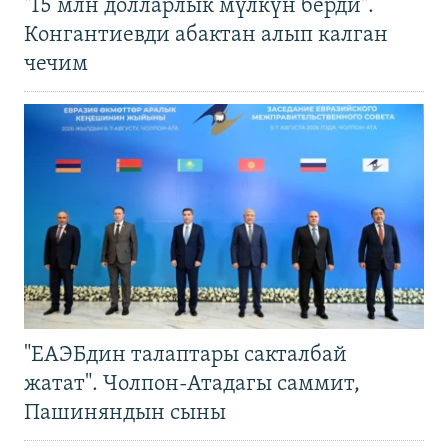
"15 млн долларлык мүлкүн берди".
Конгантиевди абактан алып калган
чечим
"ЕАЭБдин талаптары сакталбай
жатат". Чолпон-Атадагы саммит,
Пашиняндын сыны