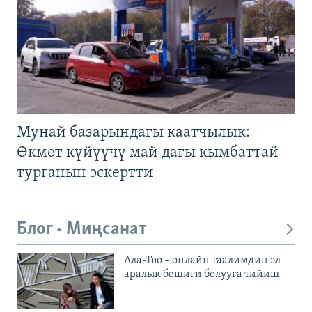
Мунай базарындагы каатчылык:
Өкмөт күйүүчү май дагы кымбаттай
турганын эскертти
Блог - Миңсанат
Ала-Тоо – онлайн таалимдин эл
аралык бешиги болууга тийиш