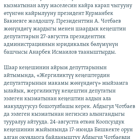
кызматынан алуу маселесин кайра карап чыгууну
ОНЛАЙН ШЕРИНЕ
ЭЖЕ-СИҢДИЛЕР
өтүнгөн кайрылууну президент Курманбек
АЗАТТЫК+
Бакиевге жолдошту. Президенттин А. Чотбаев
ЫҢГАЙСЫЗ СУРООЛОР
жөнүндөгү жардыгы менен шаардык кеңештин
депутаттарын 27-августта президенттик
администрациянын юридикалык бөлүмүнүн
ЭЕ/АРнун бардык сайттары
башчысы Анарбек Исмаилов тааныштырды.
Шаар кеңешинин айрым депуттарынын
айтымында, «Жергиликтүү кеңештердин
депутаттарынын макамы жөнүндөгү» мыйзамга
ылайык, жергиликтүү кеңештин депутатын
ээлеген кызматынан кеңештин алдын ала
макулдугусуз бошотулбашы керек. Абдыгул Чотбаев
да ээлеген кызматынан негизсиз алынгандыгы
тууралуу айтууда. 24-августта өткөн Коопсуздук
кеңешинин жыйынында 17-июнда Бишкекте орун
алган окуяларга байланыштуу Абдыгул Чотбаевди