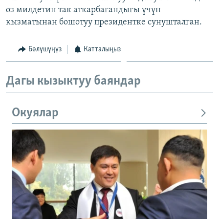
өз милдетин так аткарбагандыгы үчүн
кызматынан бошотуу президентке сунушталган.
Бөлүшүңүз
Катталыңыз
Дагы кызыктуу баяндар
Окуялар