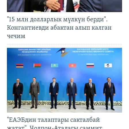
"15 млн долларлык мүлкүн берди".
Конгантиевди абактан алып калган
чечим
"ЕАЭБдин талаптары сакталбай
жатат". Чолпон-Атадагы саммит,