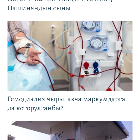
Пашиняндын сыны
Гемодиализ чыры: акча маркумдарга
да которулганбы?