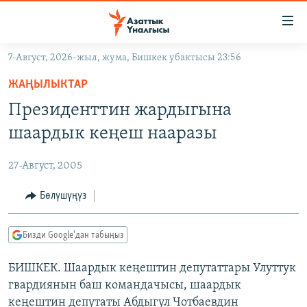
Линктер
Мазмунга
өтүңүз
7-Август, 2026-жыл, жума, Бишкек убактысы 23:56
Навигацияга
ЖАҢЫЛЫКТАР
өтүңүз
ЖАҢЫЛЫКТАР
КЫРГЫЗСТАН
Издөөгө
Президенттин жардыгына
салыңыз
ДҮЙНӨ
КЫРГЫЗСТАН
шаардык кеңеш нааразы
УКРАИНА
САЯСАТ
ДҮЙНӨ
27-Август, 2005
АТАЙЫН ИЛИКТӨӨ
ЭКОНОМИКА
БОРБОР АЗИЯ
ТВ ПРОГРАММАЛАР
Бөлүшүңүз
МАДАНИЯТ
ПОДКАСТ
БҮГҮН АЗАТТЫКТА
Бизди Google'дан табыңыз
ӨЗГӨЧӨ ПИКИР
ЭКСПЕРТТЕР ТАЛДАЙТ
БИШКЕК. Шаардык кеңештин депутаттары Улуттук
БИЗ ЖАНА ДҮЙНӨ
Русский
гвардиянын баш командачысы, шаардык
ДАНИСТЕ
кеңештин депутаты Абдыгул Чотбаевдин