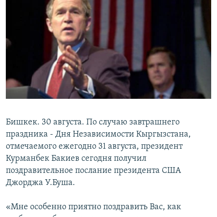
ОНЛАЙН ШЕРИНЕ
ЭЖЕ-СИҢДИЛЕР
АЗАТТЫК+
ЫҢГАЙСЫЗ СУРООЛОР
ЭЕ/АРнун бардык сайттары
Бишкек. 30 августа. По случаю завтрашнего
праздника - Дня Независимости Кыргызстана,
отмечаемого ежегодно 31 августа, президент
Курманбек Бакиев сегодня получил
поздравительное послание президента США
Джорджа У.Буша.
«Мне особенно приятно поздравить Вас, как