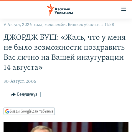
Линктер
Мазмунга
өтүңүз
9-Август, 2026-жыл, жекшемби, Бишкек убактысы 11:58
Навигацияга
ЖАҢЫЛЫКТАР
өтүңүз
ДЖОРДЖ БУШ: «Жаль, что у меня
КЫРГЫЗСТАН
Издөөгө
не было возможности поздравить
салыңыз
ДҮЙНӨ
КЫРГЫЗСТАН
Вас лично на Вашей инаугурации
УКРАИНА
САЯСАТ
ДҮЙНӨ
14 августа»
АТАЙЫН ИЛИКТӨӨ
ЭКОНОМИКА
БОРБОР АЗИЯ
30-Август, 2005
ТВ ПРОГРАММАЛАР
МАДАНИЯТ
Бөлүшүңүз
ПОДКАСТ
БҮГҮН АЗАТТЫКТА
ӨЗГӨЧӨ ПИКИР
ЭКСПЕРТТЕР ТАЛДАЙТ
Бизди Google'дан табыңыз
БИЗ ЖАНА ДҮЙНӨ
Русский
ДАНИСТЕ