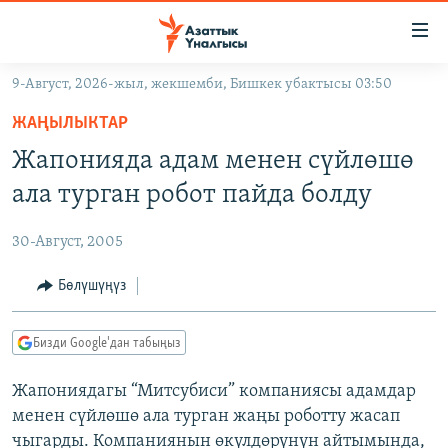
Линктер
Мазмунга
өтүңүз
9-Август, 2026-жыл, жекшемби, Бишкек убактысы 03:50
Навигацияга
ЖАҢЫЛЫКТАР
өтүңүз
ЖАҢЫЛЫКТАР
КЫРГЫЗСТАН
Издөөгө
Жапонияда адам менен сүйлөшө
салыңыз
ДҮЙНӨ
КЫРГЫЗСТАН
ала турган робот пайда болду
УКРАИНА
САЯСАТ
ДҮЙНӨ
30-Август, 2005
АТАЙЫН ИЛИКТӨӨ
ЭКОНОМИКА
БОРБОР АЗИЯ
ТВ ПРОГРАММАЛАР
Бөлүшүңүз
МАДАНИЯТ
ПОДКАСТ
БҮГҮН АЗАТТЫКТА
Бизди Google'дан табыңыз
ӨЗГӨЧӨ ПИКИР
ЭКСПЕРТТЕР ТАЛДАЙТ
Жапониядагы “Митсубиси” компаниясы адамдар
БИЗ ЖАНА ДҮЙНӨ
Русский
менен сүйлөшө ала турган жаңы роботту жасап
ДАНИСТЕ
чыгарды. Компаниянын өкүлдөрүнүн айтымында,