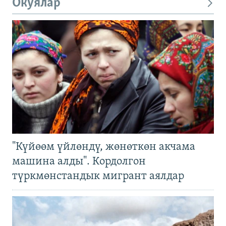
Окуялар
"Күйөөм үйлөндү, жөнөткөн акчама
машина алды". Кордолгон
түркмөнстандык мигрант аялдар