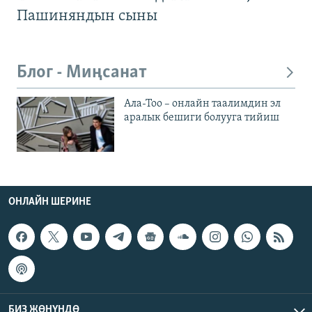
Пашиняндын сыны
Блог - Миңсанат
Ала-Тоо – онлайн таалимдин эл
аралык бешиги болууга тийиш
ОНЛАЙН ШЕРИНЕ
БИЗ ЖӨНҮНДӨ