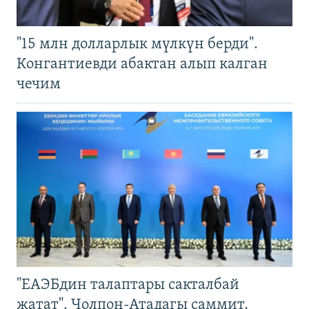
"15 млн долларлык мүлкүн берди".
Конгантиевди абактан алып калган
чечим
"ЕАЭБдин талаптары сакталбай
жатат". Чолпон-Атадагы саммит,