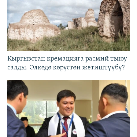
Кыргызстан кремацияга расмий тыюу
салды. Өлкөдө көрүстөн жетиштүүбү?