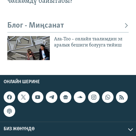
чөлкөмдү байытабы?
Блог - Миңсанат
Ала-Тоо – онлайн таалимдин эл
аралык бешиги болууга тийиш
ОНЛАЙН ШЕРИНЕ
БИЗ ЖӨНҮНДӨ