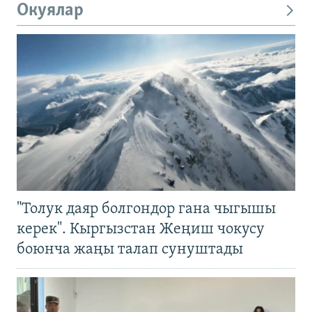
Окуялар
"Толук даяр болгондор гана чыгышы
керек". Кыргызстан Жеңиш чокусу
боюнча жаңы талап сунуштады