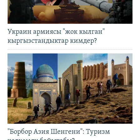
Украин армиясы "жок кылган"
кыргызстандыктар кимдер?
"Борбор Азия Шенгени": Туризм