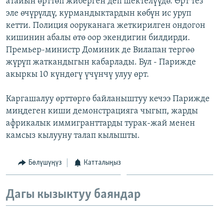
атайын өрттөп жиберген деп шектелүүдө. Өрт тез
ОНЛАЙН ШЕРИНЕ
ЭЖЕ-СИҢДИЛЕР
эле өчүрүлдү, курмандыктардын көбүн ис уруп
кетти. Полиция ооруканага жеткирилген ондогон
АЗАТТЫК+
кишинин абалы өтө оор экендигин билдирди.
ЫҢГАЙСЫЗ СУРООЛОР
Премьер-министр Доминик де Вилапан тергөө
жүрүп жаткандыгын кабарлады. Бул - Парижде
акыркы 10 күндөгү үчүнчү улуу өрт.
ЭЕ/АРнун бардык сайттары
Каргашалуу өрттөргө байланыштуу кечээ Парижде
миңдеген киши демонстрацияга чыгып, жарды
африкалык иммигранттарды турак-жай менен
камсыз кылууну талап кылышты.
Бөлүшүңүз
Катталыңыз
Дагы кызыктуу баяндар