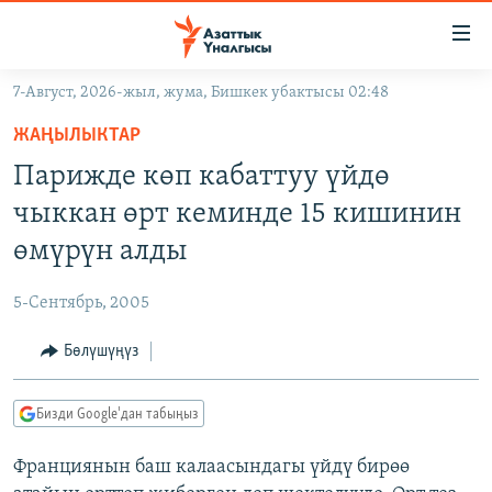
Линктер
Мазмунга
өтүңүз
7-Август, 2026-жыл, жума, Бишкек убактысы 02:48
Навигацияга
ЖАҢЫЛЫКТАР
өтүңүз
ЖАҢЫЛЫКТАР
КЫРГЫЗСТАН
Издөөгө
Парижде көп кабаттуу үйдө
салыңыз
ДҮЙНӨ
КЫРГЫЗСТАН
чыккан өрт кеминде 15 кишинин
УКРАИНА
САЯСАТ
ДҮЙНӨ
өмүрүн алды
АТАЙЫН ИЛИКТӨӨ
ЭКОНОМИКА
БОРБОР АЗИЯ
5-Сентябрь, 2005
ТВ ПРОГРАММАЛАР
МАДАНИЯТ
Бөлүшүңүз
ПОДКАСТ
БҮГҮН АЗАТТЫКТА
ӨЗГӨЧӨ ПИКИР
ЭКСПЕРТТЕР ТАЛДАЙТ
Бизди Google'дан табыңыз
БИЗ ЖАНА ДҮЙНӨ
Русский
Франциянын баш калаасындагы үйдү бирөө
ДАНИСТЕ