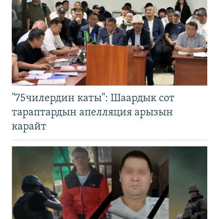
"75чилердин каты": Шаардык сот
тараптардын апелляция арызын
карайт