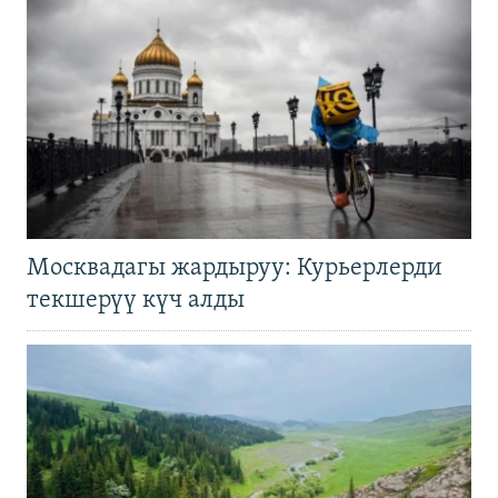
Москвадагы жардыруу: Курьерлерди
текшерүү күч алды