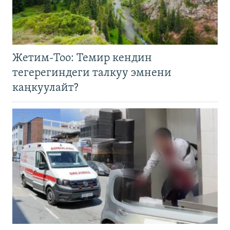
Жетим-Тоо: Темир кендин
тегерегиндеги талкуу эмнени
каңкуулайт?