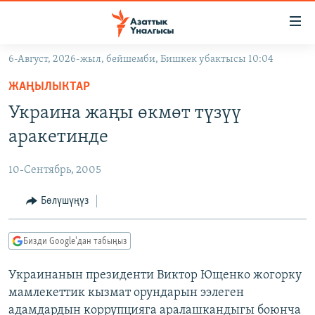
Линктер
Мазмунга
өтүңүз
6-Август, 2026-жыл, бейшемби, Бишкек убактысы 10:04
Навигацияга
ЖАҢЫЛЫКТАР
өтүңүз
ЖАҢЫЛЫКТАР
КЫРГЫЗСТАН
Издөөгө
Украина жаңы өкмөт түзүү
салыңыз
ДҮЙНӨ
КЫРГЫЗСТАН
аракетинде
УКРАИНА
САЯСАТ
ДҮЙНӨ
10-Сентябрь, 2005
АТАЙЫН ИЛИКТӨӨ
ЭКОНОМИКА
БОРБОР АЗИЯ
ТВ ПРОГРАММАЛАР
Бөлүшүңүз
МАДАНИЯТ
ПОДКАСТ
БҮГҮН АЗАТТЫКТА
Бизди Google'дан табыңыз
ӨЗГӨЧӨ ПИКИР
ЭКСПЕРТТЕР ТАЛДАЙТ
Украинанын президенти Виктор Ющенко жогорку
БИЗ ЖАНА ДҮЙНӨ
Русский
мамлекеттик кызмат орундарын ээлеген
ДАНИСТЕ
адамдардын коррупцияга аралашкандыгы боюнча