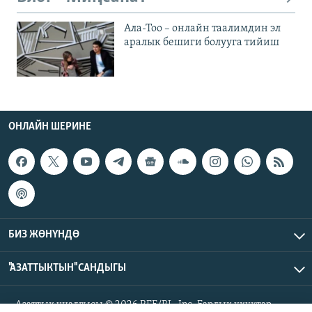
Ала-Тоо – онлайн таалимдин эл
аралык бешиги болууга тийиш
ОНЛАЙН ШЕРИНЕ
БИЗ ЖӨНҮНДӨ
"АЗАТТЫКТЫН" САНДЫГЫ
Азаттык үналгысы © 2026 RFE/RL, Inc. Бардык укуктар