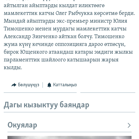
айтылган айыптарды кылдат иликтөөгө
ОНЛАЙН ШЕРИНЕ
ЭЖЕ-СИҢДИЛЕР
мамлекеттик катчы Олег Рыбчукка көрсөтмө берди.
АЗАТТЫК+
Мындай айыптарды экс-премьер министр Юлия
ЫҢГАЙСЫЗ СУРООЛОР
Тимошенко менен мурдагы мамлекеттик катчы
Александр Зинченко айткан болчу. Тимошенко
жума күнү кечинде оппозицияга дароо өтпөсүн,
ЭЕ/АРнун бардык сайттары
бирок Ющенкого атаандаш катары эмдиги жылкы
парламенттик шайлоого катышаарын жарыя
кылды.
Бөлүшүңүз
Катталыңыз
Дагы кызыктуу баяндар
Окуялар