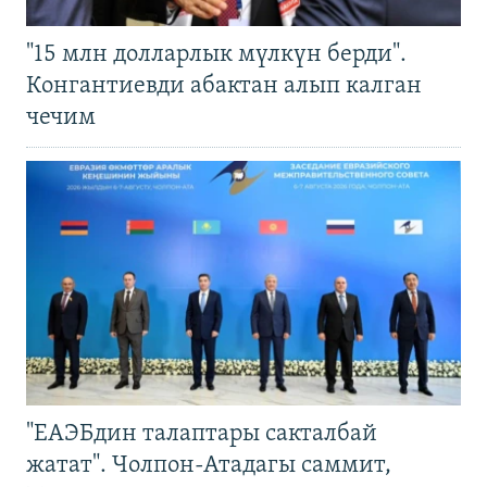
"15 млн долларлык мүлкүн берди".
Конгантиевди абактан алып калган
чечим
"ЕАЭБдин талаптары сакталбай
жатат". Чолпон-Атадагы саммит,