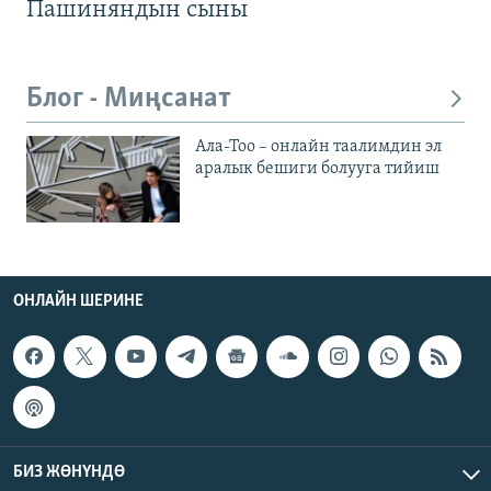
Пашиняндын сыны
Блог - Миңсанат
Ала-Тоо – онлайн таалимдин эл
аралык бешиги болууга тийиш
ОНЛАЙН ШЕРИНЕ
БИЗ ЖӨНҮНДӨ