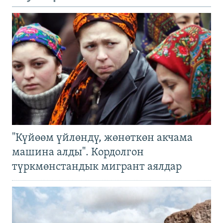
"Күйөөм үйлөндү, жөнөткөн акчама
машина алды". Кордолгон
түркмөнстандык мигрант аялдар