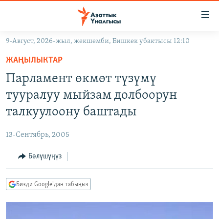
Линктер
Мазмунга
өтүңүз
9-Август, 2026-жыл, жекшемби, Бишкек убактысы 12:10
Навигацияга
ЖАҢЫЛЫКТАР
өтүңүз
ЖАҢЫЛЫКТАР
КЫРГЫЗСТАН
Издөөгө
Парламент өкмөт түзүмү
салыңыз
ДҮЙНӨ
КЫРГЫЗСТАН
тууралуу мыйзам долбоорун
УКРАИНА
САЯСАТ
ДҮЙНӨ
талкуулоону баштады
АТАЙЫН ИЛИКТӨӨ
ЭКОНОМИКА
БОРБОР АЗИЯ
13-Сентябрь, 2005
ТВ ПРОГРАММАЛАР
МАДАНИЯТ
Бөлүшүңүз
ПОДКАСТ
БҮГҮН АЗАТТЫКТА
ӨЗГӨЧӨ ПИКИР
ЭКСПЕРТТЕР ТАЛДАЙТ
Бизди Google'дан табыңыз
БИЗ ЖАНА ДҮЙНӨ
Русский
ДАНИСТЕ