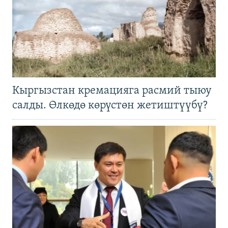
Кыргызстан кремацияга расмий тыюу
салды. Өлкөдө көрүстөн жетиштүүбү?