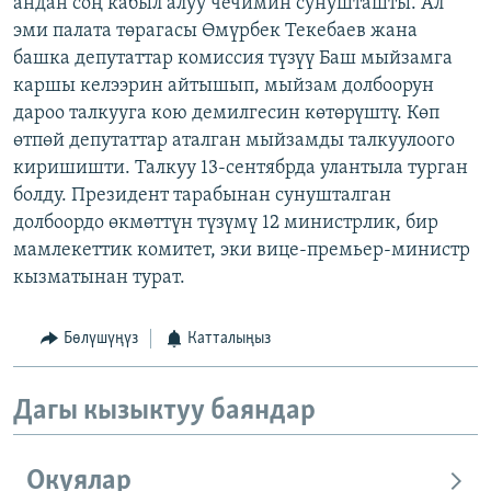
андан соң кабыл алуу чечимин сунушташты. Ал
эми палата төрагасы Өмүрбек Текебаев жана
башка депутаттар комиссия түзүү Баш мыйзамга
каршы келээрин айтышып, мыйзам долбоорун
дароо талкууга кою демилгесин көтөрүштү. Көп
өтпөй депутаттар аталган мыйзамды талкуулоого
киришишти. Талкуу 13-сентябрда улантыла турган
болду. Президент тарабынан сунушталган
долбоордо өкмөттүн түзүмү 12 министрлик, бир
мамлекеттик комитет, эки вице-премьер-министр
кызматынан турат.
Бөлүшүңүз
Катталыңыз
Дагы кызыктуу баяндар
Окуялар