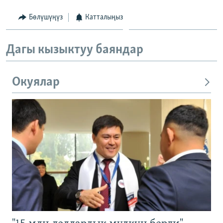
Бөлүшүңүз
Катталыңыз
Дагы кызыктуу баяндар
Окуялар