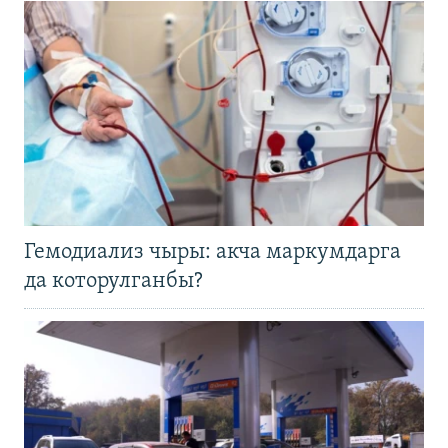
Гемодиализ чыры: акча маркумдарга
да которулганбы?