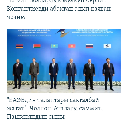
"15 млн долларлык мүлкүн берди".
Конгантиевди абактан алып калган
чечим
"ЕАЭБдин талаптары сакталбай
жатат". Чолпон-Атадагы саммит,
Пашиняндын сыны