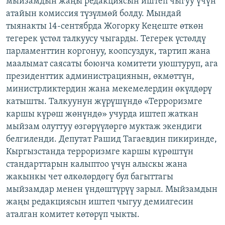
мыйзамдын жаңы редакциясын иштеп чыгуу үчүн
ОНЛАЙН ШЕРИНЕ
ЭЖЕ-СИҢДИЛЕР
атайын комиссия түзүлмөй болду. Мындай
тыянакты 14-сентябрда Жогорку Кеңеште өткөн
АЗАТТЫК+
тегерек үстөл талкуусу чыгарды. Тегерек үстөлдү
ЫҢГАЙСЫЗ СУРООЛОР
парламенттин коргонуу, коопсуздук, тартип жана
маалымат саясаты боюнча комитети уюштуруп, ага
президенттик администрациянын, өкмөттүн,
ЭЕ/АРнун бардык сайттары
министрликтердин жана мекемелердин өкүлдөрү
катышты. Талкуунун жүрүшүндө «Терроризмге
каршы күрөш жөнүндө» учурда иштеп жаткан
мыйзам олуттуу өзгөрүүлөргө муктаж экендиги
белгиленди. Депутат Рашид Тагаевдин пикиринде,
Кыргызстанда терроризмге каршы күрөштүн
стандарттарын калыптоо үчүн алыскы жана
жакынкы чет өлкөлөрдөгү бул багыттагы
мыйзамдар менен үндөштүрүү зарыл. Мыйзамдын
жаңы редакциясын иштеп чыгуу демилгесин
аталган комитет көтөрүп чыкты.