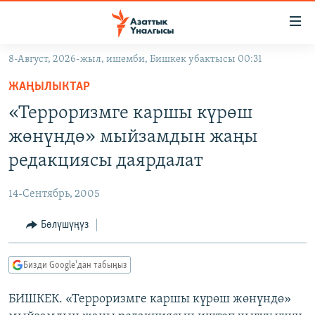
Линктер
Мазмунга
өтүңүз
8-Август, 2026-жыл, ишемби, Бишкек убактысы 00:31
Навигацияга
ЖАҢЫЛЫКТАР
өтүңүз
ЖАҢЫЛЫКТАР
КЫРГЫЗСТАН
Издөөгө
«Терроризмге каршы күрөш
салыңыз
ДҮЙНӨ
КЫРГЫЗСТАН
жөнүндө» мыйзамдын жаңы
УКРАИНА
САЯСАТ
ДҮЙНӨ
редакциясы даярдалат
АТАЙЫН ИЛИКТӨӨ
ЭКОНОМИКА
БОРБОР АЗИЯ
14-Сентябрь, 2005
ТВ ПРОГРАММАЛАР
МАДАНИЯТ
Бөлүшүңүз
ПОДКАСТ
БҮГҮН АЗАТТЫКТА
ӨЗГӨЧӨ ПИКИР
ЭКСПЕРТТЕР ТАЛДАЙТ
Бизди Google'дан табыңыз
БИЗ ЖАНА ДҮЙНӨ
Русский
БИШКЕК. «Терроризмге каршы күрөш жөнүндө»
ДАНИСТЕ