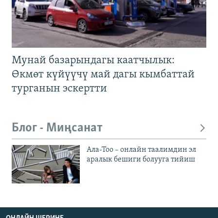
Мунай базарындагы каатчылык:
Өкмөт күйүүчү май дагы кымбаттай
турганын эскертти
Блог - Миңсанат
Ала-Тоо – онлайн таалимдин эл
аралык бешиги болууга тийиш