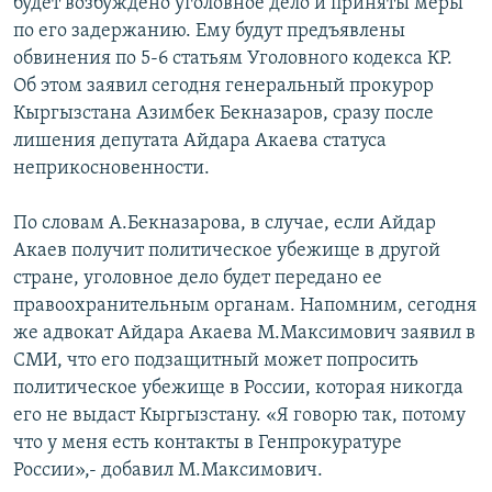
будет возбуждено уголовное дело и приняты меры
ОНЛАЙН ШЕРИНЕ
ЭЖЕ-СИҢДИЛЕР
по его задержанию. Ему будут предъявлены
обвинения по 5-6 статьям Уголовного кодекса КР.
АЗАТТЫК+
Об этом заявил сегодня генеральный прокурор
ЫҢГАЙСЫЗ СУРООЛОР
Кыргызстана Азимбек Бекназаров, сразу после
лишения депутата Айдара Акаева статуса
ЭЕ/АРнун бардык сайттары
неприкосновенности.
По словам А.Бекназарова, в случае, если Айдар
Акаев получит политическое убежище в другой
стране, уголовное дело будет передано ее
правоохранительным органам. Напомним, сегодня
же адвокат Айдара Акаева М.Максимович заявил в
СМИ, что его подзащитный может попросить
политическое убежище в России, которая никогда
его не выдаст Кыргызстану. «Я говорю так, потому
что у меня есть контакты в Генпрокуратуре
России»,- добавил М.Максимович.