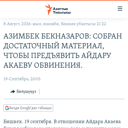
Линктер
Мазмунга
өтүңүз
8-Август, 2026-жыл, ишемби, Бишкек убактысы 21:22
Навигацияга
ЖАҢЫЛЫКТАР
өтүңүз
АЗИМБЕК БЕКНАЗАРОВ: СОБРАН
КЫРГЫЗСТАН
Издөөгө
ДОСТАТОЧНЫЙ МАТЕРИАЛ,
салыңыз
ДҮЙНӨ
КЫРГЫЗСТАН
ЧТОБЫ ПРЕДЪЯВИТЬ АЙДАРУ
УКРАИНА
САЯСАТ
ДҮЙНӨ
АКАЕВУ ОБВИНЕНИЯ.
АТАЙЫН ИЛИКТӨӨ
ЭКОНОМИКА
БОРБОР АЗИЯ
19-Сентябрь, 2005
ТВ ПРОГРАММАЛАР
МАДАНИЯТ
Бөлүшүңүз
ПОДКАСТ
БҮГҮН АЗАТТЫКТА
ӨЗГӨЧӨ ПИКИР
ЭКСПЕРТТЕР ТАЛДАЙТ
Бизди Google'дан табыңыз
БИЗ ЖАНА ДҮЙНӨ
Русский
Бишкек. 19 сентября. В отношении Айдара Акаева
ДАНИСТЕ